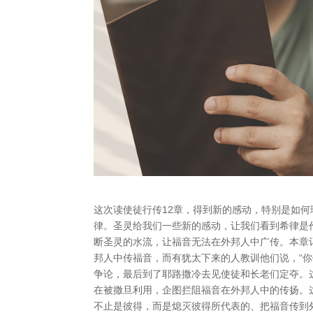
这次读使徒行传12章，得到新的感动，特别是如
律。圣灵给我们一些新的感动，让我们看到希律是
断圣灵的水流，让福音无法在外邦人中广传。本章
邦人中传福音，而有犹太下来的人教训他们说，“你
争论，最后到了耶路撒冷去见使徒和长老们定夺。
在被撒旦利用，企图拦阻福音在外邦人中的传扬。
不止是彼得，而是熄灭彼得所代表的、把福音传到