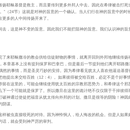
传扬耶稣基督是救主，而且要传到更多外邦人中去。因此在希律被击打死
。”（24节）这就是对神的旨意的一个确认。当人们行在神的旨意中的时
在更多的人中间传扬开来了。
间去，这是神不变的旨意。因此我们不能拦阻神的旨意。我们认识神的旨
完了来耶稣撒冷的教会供给信徒财物的事情，就离开回到外邦地继续传扬
后，本章基本上没有提到保罗和巴拿巴，但是最后一节提到他们离开耶路撒
是偶然的事情，而是圣灵巧妙的安排。因为希律看见犹太人喜欢他逼迫基督
把他提出来交给百姓（12：4）。如果彼得被交给百姓，必定不是个好事
停留在这里的，可能会继续使用犹太百姓的宗教邪恶势力，和希律这个邪
么下一个可能就是保罗了。所以撒旦在这里的诡计绝不仅仅限于干掉彼得
打破神通过使徒把福音从犹太传向外邦的计划。撒旦是很等的阴险！神因
的阴谋。
这样被虫直接咬死的对待。因为神怜悯人，给人悔改的机会。但是人如果
的话，就会受到神严厉的审判。