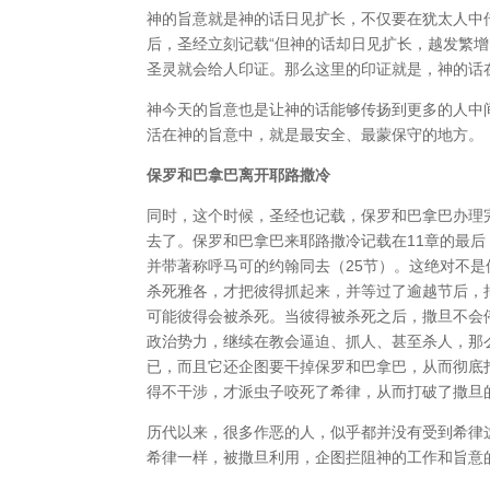
神的旨意就是神的话日见扩长，不仅要在犹太人中
后，圣经立刻记载“但神的话却日见扩长，越发繁增
圣灵就会给人印证。那么这里的印证就是，神的话
神今天的旨意也是让神的话能够传扬到更多的人中
活在神的旨意中，就是最安全、最蒙保守的地方。
保罗和巴拿巴离开耶路撒冷
同时，这个时候，圣经也记载，保罗和巴拿巴办理
去了。保罗和巴拿巴来耶路撒冷记载在11章的最
并带著称呼马可的约翰同去（25节）。这绝对不
杀死雅各，才把彼得抓起来，并等过了逾越节后，
可能彼得会被杀死。当彼得被杀死之后，撒旦不会
政治势力，继续在教会逼迫、抓人、甚至杀人，那
已，而且它还企图要干掉保罗和巴拿巴，从而彻底
得不干涉，才派虫子咬死了希律，从而打破了撒旦
历代以来，很多作恶的人，似乎都并没有受到希律
希律一样，被撒旦利用，企图拦阻神的工作和旨意