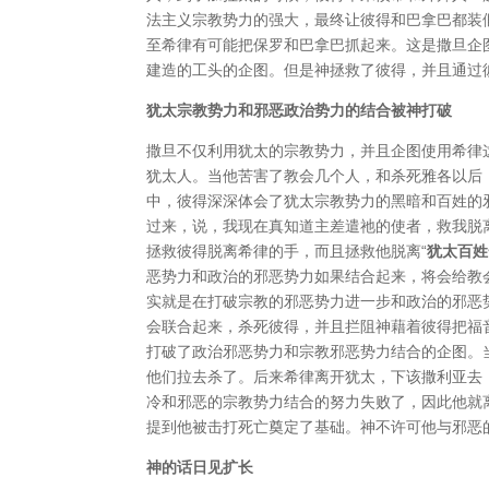
法主义宗教势力的强大，最终让彼得和巴拿巴都装
至希律有可能把保罗和巴拿巴抓起来。这是撒旦企
建造的工头的企图。但是神拯救了彼得，并且通过
犹太宗教势力和邪恶政治势力的结合被神打破
撒旦不仅利用犹太的宗教势力，并且企图使用希律
犹太人。当他苦害了教会几个人，和杀死雅各以后
中，彼得深深体会了犹太宗教势力的黑暗和百姓的邪
过来，说，我现在真知道主差遣祂的使者，救我脱
拯救彼得脱离希律的手，而且拯救他脱离“
犹太百姓
恶势力和政治的邪恶势力如果结合起来，将会给教
实就是在打破宗教的邪恶势力进一步和政治的邪恶
会联合起来，杀死彼得，并且拦阻神藉着彼得把福
打破了政治邪恶势力和宗教邪恶势力结合的企图。
他们拉去杀了。后来希律离开犹太，下该撒利亚去
冷和邪恶的宗教势力结合的努力失败了，因此他就
提到他被击打死亡奠定了基础。神不许可他与邪恶
神的话日见扩长