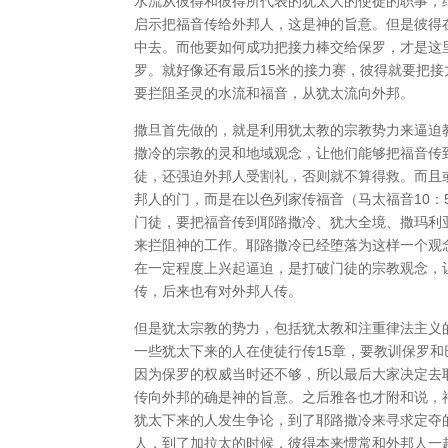
水流从彼得和彼得所代表的犹太人的使徒的职事，
启示把福音传给外邦人，这是神的旨意。但是彼得
中去。而他要如何成功把接力棒交给保罗，才是这
罗。就好像还有最后15米的接力赛，彼得就要把
要拦阻圣灵的水流和福音，从犹太流向外邦。
撒旦首先做的，就是利用犹太教的宗教势力来逼迫
撒冷的宗教的灵和地域观念，让他们能够把福音传
徒，还强迫外邦人受割礼，否则就不算得救。而且
邦人的门，而是在以色列家传福音（马太福音10
门徒，要把福音传到耶路撒冷、犹大全境、撒玛利
来拦阻神的工作。耶路撒冷已经堕落为这样一个观
在一定程度上兴起逼迫，是打破门徒的宗教观念，
传，后来也有对外邦人传。
但是犹太宗教的势力，包括犹太教和注重律法主义
一些犹太下来的人在使徒行传15章，要教训保罗
因为保罗的权威当时还不够，所以最后大家决定去
传向外邦的确是神的旨意。之后雅各也才附和说，
犹太下来的人发生争论，到了耶路撒冷来寻求定夺
人，到了加拉太的时候，彼得本来惯常和外邦人一