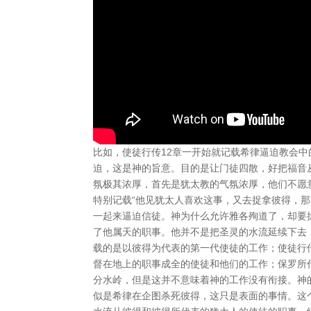
比如，使徒行传12章一开始就记载希律逼迫教会
迫，这是神的旨意。目的是让门徒四散，好把福音
氛极其浓厚，首先是犹太教的气氛浓厚，他们不愿
特别记载“他见犹太人喜欢这事，又去捉拿彼得，那
一起来逼迫信徒。神为什么允许雅各殉道了，却要
了他属天的职事。他并不是把圣灵的水流延续下去
载的是以彼得为代表的第一代使徒的工作；使徒行
督在地上的职事成全的使徒和他们的工作；保罗所
分水岭，但是这并不意味着神的工作没有衔接。神
似是希律在企图杀死彼得，这只是表面的事情。这