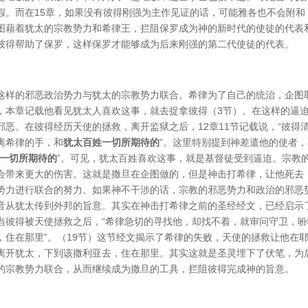
假。而在15章，如果没有彼得刚强为主作见证的话，可能雅各也不会附和
图藉着犹太的宗教势力和希律王，拦阻保罗成为神的新时代的使徒的代表
彼得帮助了保罗，这样保罗才能够成为后来刚强的第二代使徒的代表。
这样的邪恶政治势力与犹太的宗教势力联合。希律为了自己的统治，企图
，本章记载他看见犹太人喜欢这事，就去捉拿彼得（3节）。在这样的逼
恶。在彼得经历天使的拯救，离开监狱之后，12章11节记载说，“彼得
离希律的手，和
犹太百姓一切所期待的
”。这里特别提到神差遣他的使者
一切所期待的
”。可见，犹太百姓喜欢这事，就是基督徒受到逼迫。宗教
会带来更大的伤害。这就是撒旦在企图做的，但是神击打希律，让他死去
势力进行联合的努力。如果神不干涉的话，宗教的邪恶势力和政治的邪恶
音从犹太传到外邦的旨意。其实在神击打希律之前的圣经经文，已经启示
当彼得被天使拯救之后，“希律急切的寻找他，却找不着，就审问守卫，吩
，住在那里”。（19节）这节经文揭示了希律的失败，天使的拯救让他在
离开犹太，下到该撒利亚去，住在那里。其实这就是圣灵埋下了伏笔，为
的宗教势力联合，从而继续成为撒旦的工具，拦阻彼得完成神的旨意。