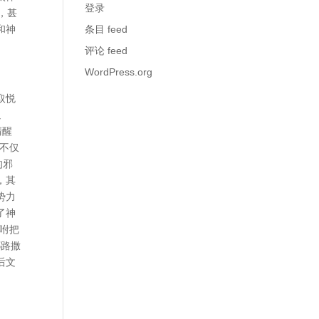
登录
，甚
和神
条目 feed
评论 feed
WordPress.org
取悦
迫
清醒
，不仅
的邪
，其
势力
了神
咐把
耶路撒
后文