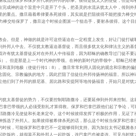
继续流往保罗和保罗所代表的外邦的职事。彼得是犹太人的使徒，但是却
在完成神的这个旨意中只是开了个头，把圣灵的水流从犹太人中，传到外
里的重点。撒旦藉着希律要杀死彼得，其实就是拦阻彼得不能把接力棒交
接力棒交给保罗了，撒旦这个时候企图派一个狙击手，要射杀彼得。这个目
教会。但是，神做的就是许可这些逼迫在一定程度上发生，好让门徒打破
到外邦人中去。不仅犹太教逼迫基督徒，而且很多犹太化和律法主义的基
或许有犹太基督徒反对在外邦人中传福音，因为耶稣的确教导过门徒不要
：5）。但是那是上一个时代神的带领。在神的新时代的带领中，耶稣已经
亚和直到地极（使徒行传1：8）。撒旦常常利用人固化的观念和宗教的偏
念固化、宗教偏执的地方，因此拦阻了信徒往外邦传扬神的福音。所以神
让他们到了外邦的腓尼基、居比路和安提阿等地传扬福音，开始只是对犹
的犹太基督徒的势力，不仅要控制耶路撒冷，还要延伸到外邦来控制。这
和巴拿巴带领的人必须受割礼才算得救。保罗和巴拿巴跟他们起了争论，可
耶路撒冷见使徒和长老来定夺。这个时候彼得发挥了积极的作用，见证了
神拣选了外邦人。如果彼得被希律杀死的话，那么这个时候当保罗和巴拿
的时候，可能保罗和巴拿巴不一定能够得到支持。因为加拉太书记载雅各
起吃饭的，就假装不和外邦人一起吃饭，连巴拿巴也被牵连。可见当时犹