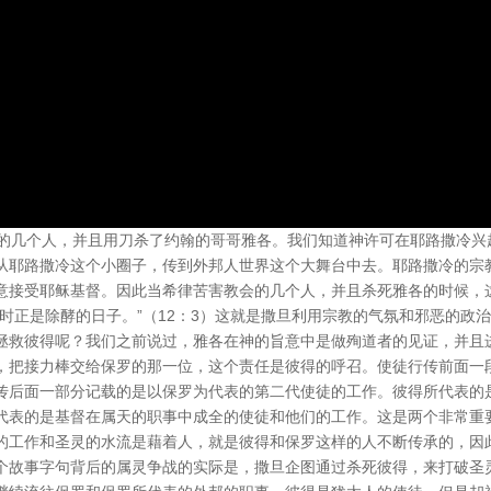
中的几个人，并且用刀杀了约翰的哥哥雅各。我们知道神许可在耶路撒冷兴
从耶路撒冷这个小圈子，传到外邦人世界这个大舞台中去。耶路撒冷的宗
意接受耶稣基督。因此当希律苦害教会的几个人，并且杀死雅各的时候，
时正是除酵的日子。”（12：3）这就是撒旦利用宗教的气氛和邪恶的政
拯救彼得呢？我们之前说过，雅各在神的旨意中是做殉道者的见证，并且
，把接力棒交给保罗的那一位，这个责任是彼得的呼召。使徒行传前面一
传后面一部分记载的是以保罗为代表的第二代使徒的工作。彼得所代表的
代表的是基督在属天的职事中成全的使徒和他们的工作。这是两个非常重
的工作和圣灵的水流是藉着人，就是彼得和保罗这样的人不断传承的，因
个故事字句背后的属灵争战的实际是，撒旦企图通过杀死彼得，来打破圣