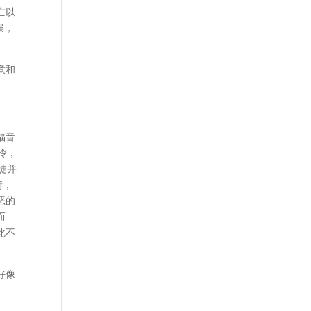
亡以
候，
意和
福音
冷，
徒并
情，
恶的
而
此不
好像