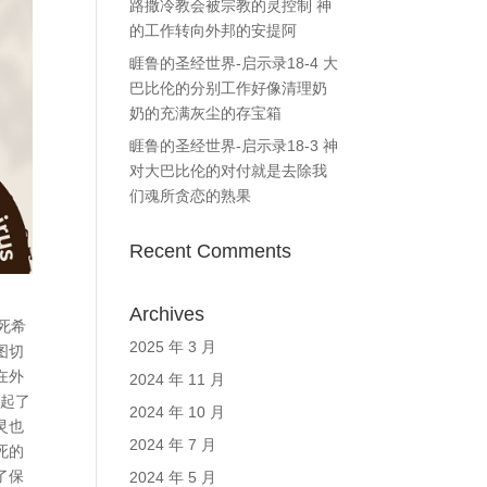
路撒冷教会被宗教的灵控制 神
的工作转向外邦的安提阿
睚鲁的圣经世界-启示录18-4 大
巴比伦的分别工作好像清理奶
奶的充满灰尘的存宝箱
睚鲁的圣经世界-启示录18-3 神
对大巴比伦的对付就是去除我
们魂所贪恋的熟果
Recent Comments
Archives
死希
2025 年 3 月
图切
在外
2024 年 11 月
们起了
2024 年 10 月
灵也
2024 年 7 月
死的
了保
2024 年 5 月