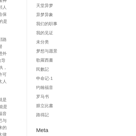
被神
天堂异梦
邦人
给保
异梦异象
的是
我们的职事
我的见证
耶路
未分类
督
梦想与愿景
进外
歌羅西書
教导
执，
民數記
许可
申命记-1
太人
约翰福音
罗马书
就是
腓立比書
能是
福音
路得記
巴与
来的
Meta
太律