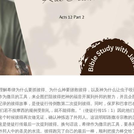
何理解希律为什么要抓彼得、为什么神要拯救彼得，以及神为什么让虫子咬
作为撒旦的工具，来企图拦阻彼得把神的福音开展到外邦的努力，并且企
记录的彼得故事，是使徒行传倒数第二次提到彼得。同时，保罗和巴拿巴
们若不按摩西的规例受割礼，就不能得救。”（使徒行传15：1）因此他
这个时候彼得再次做见证，确认神拣选了外邦人。这说明耶路撒冷宗教的
这是使徒行传最后一次提到彼得。换句话说，希律作为撒旦的工具，要杀
外邦人中的圣灵的水流。彼得跑完了自己的最后一棒，顺利把接力棒交给