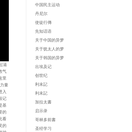
中国民主运动
丹尼尔
使徒行傳
先知话语
关于中国的异梦
关于犹太人的梦
关于韩国的异梦
起逼
出埃及记
教气
创世纪
这里
利未記
治力量
进入
利未記
段记
加拉太書
是基
启示录
要的
此看
哥林多前書
灵的
圣经学习