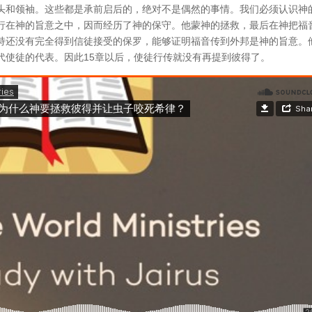
头和领袖。这些都是承前启后的，绝对不是偶然的事情。我们必须认识神
行在神的旨意之中，因而经历了神的保守。他蒙神的拯救，最后在神把福
持还没有完全得到信徒接受的保罗，能够证明福音传到外邦是神的旨意。
代使徒的代表。因此15章以后，使徒行传就没有再提到彼得了。