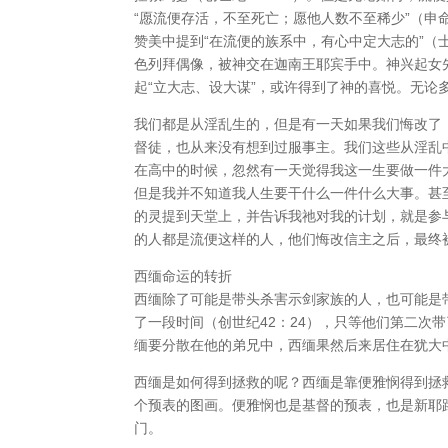
“愿流便存活，不至死亡；愿他人数不至稀少”（申
赞美中提到“在流便的族系中，有心中定大志的”（士
色列拜偶像，被神交在迦南王耶宾手中。神兴起女
起“立大志、设大谋”，或许得到了神的喜悦。无
我们都是从淫乱生的，但是有一天如果我们悔改了
督徒，也从来没有想到过服事主。我们这些从淫乱
在高中的时候，忽然有一天觉得我这一生要做一件
但是我并不知道我人生要干什么一件什么大事。甚至
的灵提到天堂上，并告诉我祂对我的计划，就是参
的人都是流便这样的人，他们悔改信主之后，最终
西缅命运的转折
西缅除了可能是带头杀害示剑家族的人，也可能是
了一段时间（创世纪42：24），只等他们第二次
缅要分散在他的弟兄中，西缅果然后来居住在犹大中
西缅是如何得到拯救的呢？西缅是靠便雅悯得到拯
个预表的图画。便雅悯也是基督的预表，也是新耶
门。