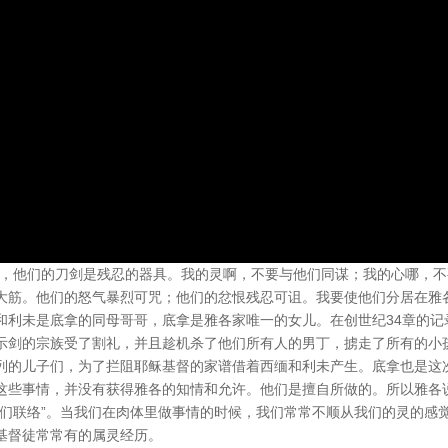
兄，他们的刀剑是残忍的器具。我的灵啊，不要与他们同谋；我的心哪，不
大筋。他们的怒气暴烈可咒；他们的忿恨残忍可诅。我要使他们分居在雅
西缅和利未是底拿的同母哥哥，底拿是雅各家唯一的女儿。在创世纪34章的记
示剑的宗族受了割礼，并且趁机杀了他们所有人的男丁，掳走了所有的小
列的儿子们，为了拦阻耶稣基督的家谱借着西缅和利未产生。底拿也是这
这些事情，并没有获得雅各的知情和允许。他们是擅自所做的。所以雅各
他们联络”。当我们在肉体里做事情的时候，我们常常不顺从我们的灵的感
基督徒常常有的属灵经历。