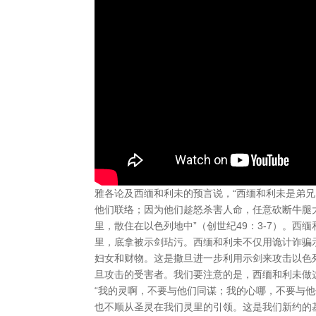
雅各论及西缅和利未的预言说，“西缅和利未是弟
他们联络；因为他们趁怒杀害人命，任意砍断牛腿
里，散住在以色列地中”（创世纪49：3-7）。
里，底拿被示剑玷污。西缅和利未不仅用诡计诈骗
妇女和财物。这是撒旦进一步利用示剑来攻击以色
旦攻击的受害者。我们要注意的是，西缅和利未做
“我的灵啊，不要与他们同谋；我的心哪，不要与
也不顺从圣灵在我们灵里的引领。这是我们新约的