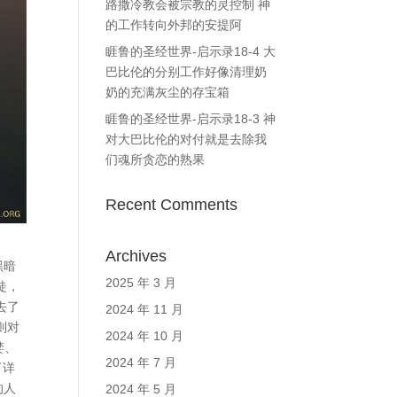
路撒冷教会被宗教的灵控制 神
的工作转向外邦的安提阿
睚鲁的圣经世界-启示录18-4 大
巴比伦的分别工作好像清理奶
奶的充满灰尘的存宝箱
睚鲁的圣经世界-启示录18-3 神
对大巴比伦的对付就是去除我
们魂所贪恋的熟果
Recent Comments
Archives
黑暗
2025 年 3 月
徒，
去了
2024 年 11 月
则对
2024 年 10 月
婪、
2024 年 7 月
了详
的人
2024 年 5 月