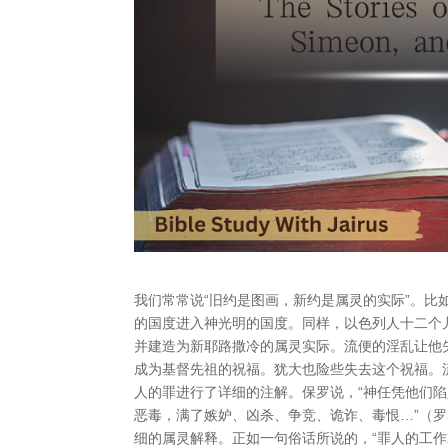
我们常常说“旧约是图画，新约是属灵的实际”。
的国度进入神光明的国度。同样，以色列人十二个
并建造为新耶路撒冷的属灵实际。流便的淫乱让他
成为基督先祖的祝福。犹大也险些失去这个祝福。
人的罪进行了详细的注解。保罗说，“神任凭他们陷
恶毒，满了嫉妒、凶杀、争竞、诡诈、毒恨…”（罗
细的属灵解释。正如一句俗话所说的，“罪人的工