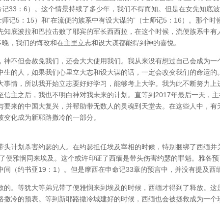
命记33：6）。这个情景持续了多少年，我们不得而知。但是在女先知底
师记5：15）和“在流便的族系中有设大谋的”（士师记5：16）。那个时
先知底波拉和巴拉击败了耶宾的军长西西拉，在这个时候，流便族系中有
论多晚，我们的悔改和在主里立志和设大谋都能得到神的喜悦。
，神不但会赦免我们，还会大大使用我们。我从来没有想过自己会成为一
中生的人，如果我们心里立大志和设大谋的话，一定会改变我们的命运的
大事情，所以我开始立志要好好学习，能够考上大学。我为此不断努力上
信主之后，我也不明白神对我未来的计划。直等到2017年最后一天，主
与要来的中国大复兴，并帮助带无数人的灵魂到天堂去。在这些人中，有
被变化成为新耶路撒冷的一部分。
带头计划杀害约瑟的人。在约瑟担任埃及宰相的时候，特别捆绑了西缅并
带了便雅悯同来埃及。这个或许印证了西缅是带头伤害约瑟的罪魁。雅各预
间（约书亚19：1）。但是摩西在申命记33章的预言中，并没有提及西
救的。等犹大等弟兄带了便雅悯来到埃及的时候，西缅才得到了释放。这
路撒冷的预表。等到新耶路撒冷城建好的时候，西缅也会被拯救成为一个