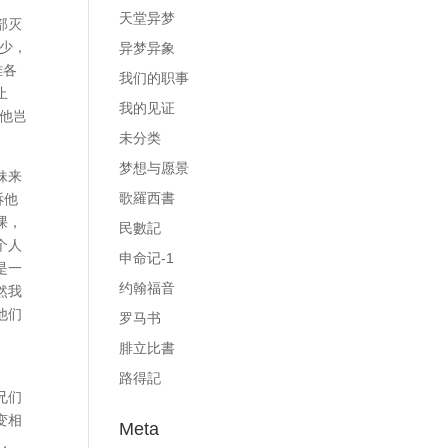
天堂异梦
部灭
少，
异梦异象
雅各
我们的职事
止
我的见证
他岂
未分类
梦想与愿景
妹来
歌羅西書
诉他
课，
民數記
个人
申命记-1
是一
约翰福音
然我
他们
罗马书
腓立比書
路得記
兄们
变相
Meta
，