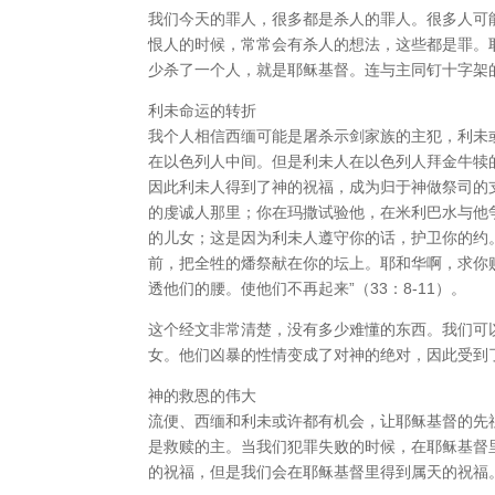
我们今天的罪人，很多都是杀人的罪人。很多人可
恨人的时候，常常会有杀人的想法，这些都是罪。
少杀了一个人，就是耶稣基督。连与主同钉十字架
利未命运的转折
我个人相信西缅可能是屠杀示剑家族的主犯，利未
在以色列人中间。但是利未人在以色列人拜金牛犊
因此利未人得到了神的祝福，成为归于神做祭司的
的虔诚人那里；你在玛撒试验他，在米利巴水与他
的儿女；这是因为利未人遵守你的话，护卫你的约
前，把全牲的燔祭献在你的坛上。耶和华啊，求你
透他们的腰。使他们不再起来”（33：8-11）。
这个经文非常清楚，没有多少难懂的东西。我们可
女。他们凶暴的性情变成了对神的绝对，因此受到
神的救恩的伟大
流便、西缅和利未或许都有机会，让耶稣基督的先
是救赎的主。当我们犯罪失败的时候，在耶稣基督
的祝福，但是我们会在耶稣基督里得到属天的祝福