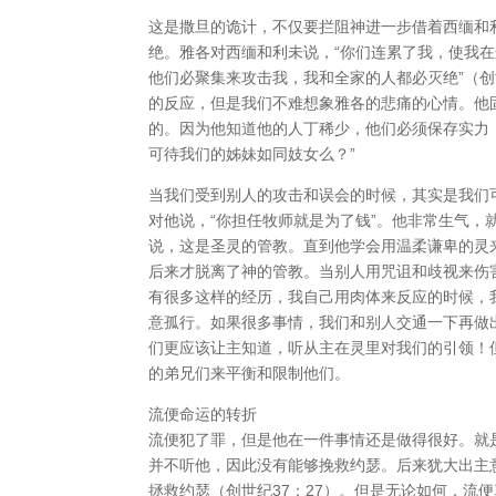
这是撒旦的诡计，不仅要拦阻神进一步借着西缅和
绝。雅各对西缅和利未说，“你们连累了我，使我
他们必聚集来攻击我，我和全家的人都必灭绝”（创
的反应，但是我们不难想象雅各的悲痛的心情。他
的。因为他知道他的人丁稀少，他们必须保存实力
可待我们的姊妹如同妓女么？”
当我们受到别人的攻击和误会的时候，其实是我们
对他说，“你担任牧师就是为了钱”。他非常生气
说，这是圣灵的管教。直到他学会用温柔谦卑的灵
后来才脱离了神的管教。当别人用咒诅和歧视来伤
有很多这样的经历，我自己用肉体来反应的时候，
意孤行。如果很多事情，我们和别人交通一下再做
们更应该让主知道，听从主在灵里对我们的引领！
的弟兄们来平衡和限制他们。
流便命运的转折
流便犯了罪，但是他在一件事情还是做得很好。就
并不听他，因此没有能够挽救约瑟。后来犹大出主
拯救约瑟（创世纪37：27）。但是无论如何，流