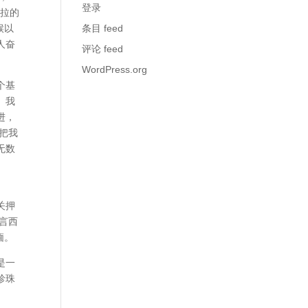
登录
波拉的
候以
条目 feed
人奋
评论 feed
WordPress.org
个基
。我
进，
把我
无数
关押
言西
缅。
是一
珍珠