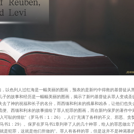
比如，以色列人过红海是一幅美丽的图画，预表的是新约中得救的基督徒从
儿子的故事和经历是一幅幅美丽的图画，揭示了新约基督徒从罪人变成圣
失去了神的祝福和长子的名分，而西缅和利未的残暴和凶杀，让他们也失
流便、西缅和利未的故事描绘了罪人犯罪的图画，而在新约保罗的著作中
入可耻的情欲”（罗马书：1：26），人们“充满了各样的不义、邪恶、贪
马书1：29）。保罗在罗马书1章列举了人的几十种罪，给人的罪恶做出
作就是犯罪，这就是他们所做的”。罪人有各样的罪，但是这并不是神渴慕