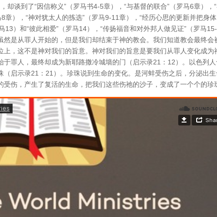
却谈到了“因信称义”（罗马书4-5章），“与基督的联合”（罗马6章），
8章），“神对犹太人的拣选”（罗马9-11章），“经历心思的更新并把身
13）和“彼此相爱”（罗马14），“传扬福音和对外邦人做见证”（罗马15-
虽然是从罪人开始的，但是我们却结束于神的教会。我们知道教会最终会
位上，这不是神对我们的旨意。神对我们的旨意是要我们从罪人变化成为
于罪人，最终却成为新耶路撒冷城墙的门（启示录21：12）。以色列人
（启示录21：21）。珍珠说到生命的变化。是河蚌受伤之后，分泌出生
的受伤，产生了复活的生命，把我们这些伤祂的沙子，变成了一个个的珍