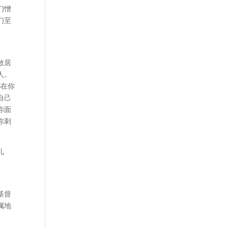
们憎
们至
散居
人。
都在你
自己
你面
你刺
儿
。
基督
属地