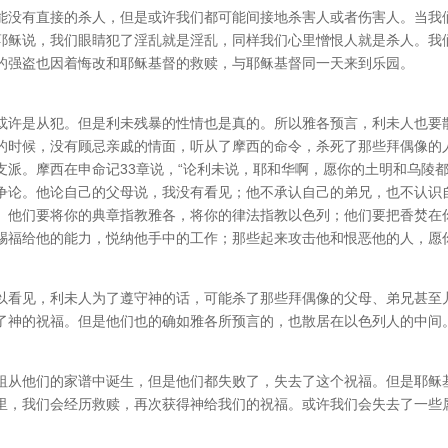
能没有直接的杀人，但是或许我们都可能间接地杀害人或者伤害人。当我
耶稣说，我们眼睛犯了淫乱就是淫乱，同样我们心里憎恨人就是杀人。我
的强盗也因着悔改和耶稣基督的救赎，与耶稣基督同一天来到乐园。
或许是从犯。但是利未残暴的性情也是真的。所以雅各预言，利未人也要
的时候，没有顾忌亲戚的情面，听从了摩西的命令，杀死了那些拜偶像的
支派。摩西在申命记33章说，“论利未说，耶和华啊，愿你的土明和乌陵
争论。他论自己的父母说，我没有看见；他不承认自己的弟兄，也不认识
。他们要将你的典章指教雅各，将你的律法指教以色列；他们要把香焚在
赐福给他的能力，悦纳他手中的工作；那些起来攻击他和恨恶他的人，愿
以看见，利未人为了遵守神的话，可能杀了那些拜偶像的父母、弟兄甚至
了神的祝福。但是他们也的确如雅各所预言的，也散居在以色列人的中间
祖从他们的家谱中诞生，但是他们都失败了，失去了这个祝福。但是耶稣
里，我们会经历救赎，再次获得神给我们的祝福。或许我们会失去了一些
。