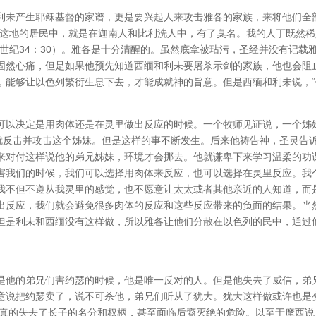
利未产生耶稣基督的家谱，更是要兴起人来攻击雅各的家族，来将他们全
在这地的居民中，就是在迦南人和比利洗人中，有了臭名。我的人丁既然稀
世纪34：30）。雅各是十分清醒的。虽然底拿被玷污，圣经并没有记载
固然心痛，但是如果他预先知道西缅和利未要屠杀示剑的家族，他也会阻
，能够让以色列繁衍生息下去，才能成就神的旨意。但是西缅和利未说，“
可以决定是用肉体还是在灵里做出反应的时候。一个牧师见证说，一个姊
，就反击并攻击这个姊妹。但是这样的事不断发生。后来他祷告神，圣灵告
来对付这样说他的弟兄姊妹，环境才会挪去。他就谦卑下来学习温柔的功
害我们的时候，我们可以选择用肉体来反应，也可以选择在灵里反应。我
我不但不遵从我灵里的感觉，也不愿意让太太或者其他亲近的人知道，而
出反应，我们就会避免很多肉体的反应和这些反应带来的负面的结果。当
但是利未和西缅没有这样做，所以雅各让他们分散在以色列的民中，通过
是他的弟兄们害约瑟的时候，他是唯一反对的人。但是他失去了威信，弟
意说把约瑟卖了，说不可杀他，弟兄们听从了犹大。犹大这样做或许也是
便真的失去了长子的名分和权柄，甚至面临后裔灭绝的危险。以至于摩西说