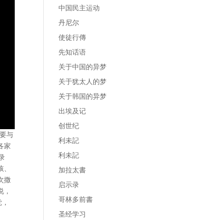
中国民主运动
丹尼尔
使徒行傳
先知话语
关于中国的异梦
关于犹太人的梦
关于韩国的异梦
出埃及记
创世纪
要与
利未記
各家
利未記
录
孩、
加拉太書
次撒
启示录
说，
哥林多前書
觉，
圣经学习