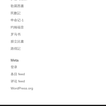
歌羅西書
民數記
申命记-1
约翰福音
罗马书
腓立比書
路得記
Meta
登录
条目 feed
评论 feed
WordPress.org