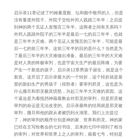
启示录11章记述了约翰量度殿、坛和殿中敬拜的人，但是
没有量度外院子。外院子交给外邦人践踏三年半；之后提
到神的两个见证人发预言三年半。这两者之间有关系吗？
外邦人践踏外院子的三年半是最后一七的后三年半，也就
是三年半大灾难。两个见证人发预言的三年半，可能是最
后一七的前三年半。这前三年半的目的是什么？当然是为
了最后三年半的大灾难做出准备。最后的三年半的大灾难
是对人类的终极审判，也是宇宙大生产的最后阵痛，为要
产生一个新造的孩子。启示录12章男孩子诞生，就是这个
新造。这开启了启示录最大的一个转折，这个转折就是基
督的新妇生产的男孩子（得胜者）要审判邪灵，这也是为
什么撒旦和邪灵极其愤怒，兴起三年半大灾难的原因。这
个逼迫是为着抵挡神藉着教会对邪灵的审判，但是邪灵被
审判的命运是无法改变的。启示录最终的结局就是邪灵被
审判，撒旦和他的跟从者被扔到火湖里。我们上次提过
了，神的审判的顺序分别是神的家、世界和邪灵。神的家
已经在主写给教会的七封书信、后来的七印中得到了相当
的审判；对世界和世界上之人的审判，藉着七号，特别是