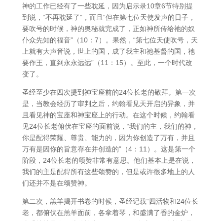
神的工作已经有了一些耽延，因为启示录10章6节特别提
到说，“不再耽延了”，而且“但在第七位天使发声的日子，
要吹号的时候，神的奥秘就完成了，正如神所传给祂的奴
仆众先知的福音”（10：7）。果然，“第七位天使吹号，天
上就有大声音说，世上的国，成了我主和祂基督的国，祂
要作王，直到永永远远”（11：15）。至此，一个时代改
变了。
圣经至少在四次提到神宝座前的24位长老的敬拜。第一次
是，当教会经历了审判之后，约翰看见天开启的异象，并
且看见神的宝座和神宝座上的行动。在这个时候，约翰看
见24位长老俯伏在宝座的面前说，“我们的主，我们的神，
你是配得荣耀、尊贵、能力的，因为你创造了万有，并且
万有是因你的旨意存在并创造的”（4：11）。这是第一个
阶段，24位长老的颂赞非常有意思。他们基本上是在说，
我们的主是配得所有这些颂赞的，但是或许很多地上的人
们还并不是在颂赞神。
第二次，羔羊揭开书卷的时候，圣经记载“四活物和24位长
老，都俯伏在羔羊面前，各拿着琴，和盛满了香的金炉，