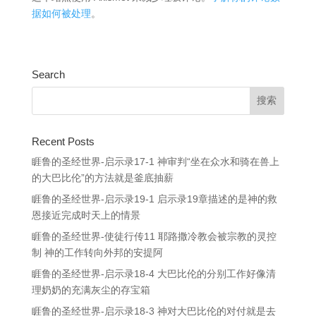
据如何被处理
。
Search
Recent Posts
睚鲁的圣经世界-启示录17-1 神审判“坐在众水和骑在兽上
的大巴比伦”的方法就是釜底抽薪
睚鲁的圣经世界-启示录19-1 启示录19章描述的是神的救
恩接近完成时天上的情景
睚鲁的圣经世界-使徒行传11 耶路撒冷教会被宗教的灵控
制 神的工作转向外邦的安提阿
睚鲁的圣经世界-启示录18-4 大巴比伦的分别工作好像清
理奶奶的充满灰尘的存宝箱
睚鲁的圣经世界-启示录18-3 神对大巴比伦的对付就是去