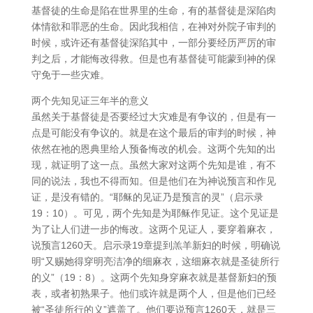
基督徒的生命是陷在世界里的生命，有的基督徒是深陷肉
体情欲和罪恶的生命。因此我相信，在神对外院子审判的
时候，或许还有基督徒深陷其中，一部分要经历严厉的审
判之后，才能悔改得救。但是也有基督徒可能蒙到神的保
守免于一些灾难。
两个先知见证三年半的意义
虽然关于基督徒是否要经过大灾难是有争议的，但是有一
点是可能没有争议的。就是在这个最后的审判的时候，神
依然在祂的恩典里给人预备悔改的机会。这两个先知的出
现，就证明了这一点。虽然大家对这两个先知是谁，有不
同的说法，我也不得而知。但是他们在为神说预言和作见
证，是没有错的。“耶稣的见证乃是预言的灵”（启示录
19：10）。可见，两个先知是为耶稣作见证。这个见证是
为了让人们进一步的悔改。这两个见证人，要穿着麻衣，
说预言1260天。启示录19章提到羔羊新妇的时候，明确说
明“又赐她得穿明亮洁净的细麻衣，这细麻衣就是圣徒所行
的义”（19：8）。这两个先知身穿麻衣就是基督新妇的预
表，或者初熟果子。他们或许就是两个人，但是他们已经
被“圣徒所行的义”遮盖了。他们要说预言1260天，就是三