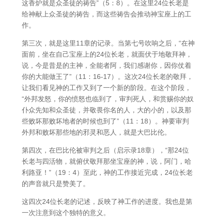
这香炉就是众圣徒的祷告”（5：8）。在这里24位长老是
给神献上众圣徒的祷告，而这些祷告会推动神宝座上的工
作。
第三次，就是这里11章的记录。当第七号吹响之后，“在神
面前，坐在自己宝座上的24位长老，就面伏于地敬拜神，
说，今是昔是的主神，全能者阿，我们感谢你，因你仗着
你的大能做王了”（11：16-17）。这次24位长老的敬拜，
让我们看见神的工作又到了一个新的阶段。在这个阶段，
“外邦发怒，你的愤怒也临到了，审判死人，和赏赐你的奴
仆众先知和众圣徒，并敬畏你名的人，大的小的，以及那
些败坏那败坏地者的时候也到了”（11：18）。神要审判
外邦和败坏那些地的邪灵和恶人，就是大巴比伦。
第四次，在巴比伦被审判之后（启示录18章），“那24位
长老与四活物，就俯伏敬拜那坐宝座的神，说，阿门，哈
利路亚！”（19：4）至此，神的工作接近完成，24位长老
的声音就只是赞美了。
这四次24位长老的记述，反映了神工作的进度。我也是第
一次注意到这个独特的意义。