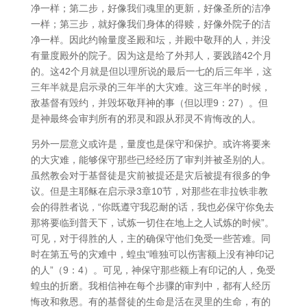
净一样；第二步，好像我们魂里的更新，好像圣所的洁净
一样；第三步，就好像我们身体的得赎，好像外院子的洁
净一样。因此约翰量度圣殿和坛，并殿中敬拜的人，并没
有量度殿外的院子。因为这是给了外邦人，要践踏42个月
的。这42个月就是但以理所说的最后一七的后三年半，这
三年半就是启示录的三年半的大灾难。这三年半的时候，
敌基督有毁约，并毁坏敬拜神的事（但以理9：27）。但
是神最终会审判所有的邪灵和跟从邪灵不肯悔改的人。
另外一层意义或许是，量度也是保守和保护。或许将要来
的大灾难，能够保守那些已经经历了审判并被圣别的人。
虽然教会对于基督徒是灾前被提还是灾后被提有很多的争
议。但是主耶稣在启示录3章10节，对那些在非拉铁非教
会的得胜者说，“你既遵守我忍耐的话，我也必保守你免去
那将要临到普天下，试炼一切住在地上之人试炼的时候”。
可见，对于得胜的人，主的确保守他们免受一些苦难。同
时在第五号的灾难中，蝗虫“唯独可以伤害额上没有神印记
的人”（9：4）。可见，神保守那些额上有印记的人，免受
蝗虫的折磨。我相信神在每个步骤的审判中，都有人经历
悔改和救恩。有的基督徒的生命是活在灵里的生命，有的