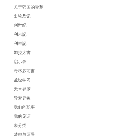
关于韩国的异梦
出埃及记
创世纪
利未記
利未記
加拉太書
启示录
哥林多前書
圣经学习
天堂异梦
异梦异象
我们的职事
我的见证
未分类
梦想与愿景