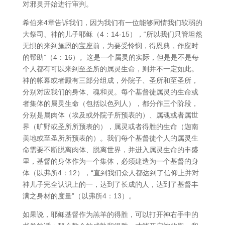
对邪灵开始进行审判。
希伯来4章告诉我们，因为我们有一位能够同情我们软弱的
大祭司、神的儿子耶稣（4：14-15），“所以我们只管坦然
无惧的来到施恩的宝座前，为要受怜悯，得恩典，作应时
的帮助”（4：16）。这是一个属灵的实际，但是是不是每
个人都有可以来到至圣所的属灵生命，则并不一定如此。
神的帐幕或者殿有三部分组成，外院子、圣所和至圣所，
分别对应我们的身体、魂和灵。每个基督徒属灵的生命或
者集体的属灵生命（包括以色列人），都分作三个阶段，
分别是属肉体（埃及或外院子所预表的）、属魂或者属世
界（旷野或圣所所预表的），属灵或者得胜的生命（迦南
美地或至圣所所预表的）。我们每个基督徒个人的属灵生
命需要不断脱离肉体、脱离世界，并进入属灵生命的丰盛
里，基督的身体作为一个集体，必须建造为一个基督的身
体（以弗所4：12），“直到我们众人都达到了信仰上并对
神儿子完全认识上的一，达到了长成的人，达到了基督丰
满之身材的度量”（以弗所4：13）。
如果说，耶稣基督作为羔羊的得胜，可以打开神右手中的