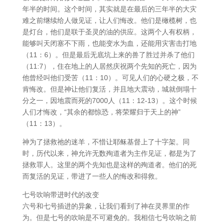
年半的时间。这个时间，其实就是在最后的三年半的大灾
难之前继续给人做见证，让人们悔改。他们是橄榄树，也
是灯台，他们是联于圣灵的油的供应。这两个人有权柄，
能够叫天闭塞不下雨，也能变水为血，还能用灾害击打地
（11：6）。但是最后无底坑上来的兽了胜过并杀了他们
（11:7），住在地上的人居然庆祝两个先知的死亡，因为
他曾经叫他们受苦（11：10）。可见人们的心硬之极，不
肯悔改。但是神让他们复活，并且地大震动，城就倒塌十
分之一，因地震而死的7000人（11：12-13）。这个时候
人们才悔改，“其余的都惊恐，将荣耀归于天上的神”
（11：13）。
神为了拯救祂的迷羊，不惜让耶稣基督上了十字架。同
时，历代以来，神允许无数殉道者为主作见证，都是为了
拯救罪人。这里的两个先知也是这样的殉道者。他们的死
而复活的见证，带进了一些人的悔改和得救。
七号吹响带进时代的改变
六号和七号插进的异象，让我们看到了神在灵界里的作
为。但是七号的吹响是不可避免的。我相信七号吹响之前