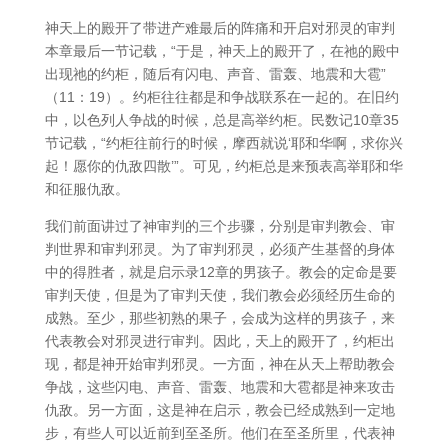
神天上的殿开了带进产难最后的阵痛和开启对邪灵的审判
本章最后一节记载，“于是，神天上的殿开了，在祂的殿中
出现祂的约柜，随后有闪电、声音、雷轰、地震和大雹”
（11：19）。约柜往往都是和争战联系在一起的。在旧约
中，以色列人争战的时候，总是高举约柜。民数记10章35
节记载，“约柜往前行的时候，摩西就说‘耶和华啊，求你兴
起！愿你的仇敌四散’”。可见，约柜总是来预表高举耶和华
和征服仇敌。
我们前面讲过了神审判的三个步骤，分别是审判教会、审
判世界和审判邪灵。为了审判邪灵，必须产生基督的身体
中的得胜者，就是启示录12章的男孩子。教会的定命是要
审判天使，但是为了审判天使，我们教会必须经历生命的
成熟。至少，那些初熟的果子，会成为这样的男孩子，来
代表教会对邪灵进行审判。因此，天上的殿开了，约柜出
现，都是神开始审判邪灵。一方面，神在从天上帮助教会
争战，这些闪电、声音、雷轰、地震和大雹都是神来攻击
仇敌。另一方面，这是神在启示，教会已经成熟到一定地
步，有些人可以近前到至圣所。他们在至圣所里，代表神