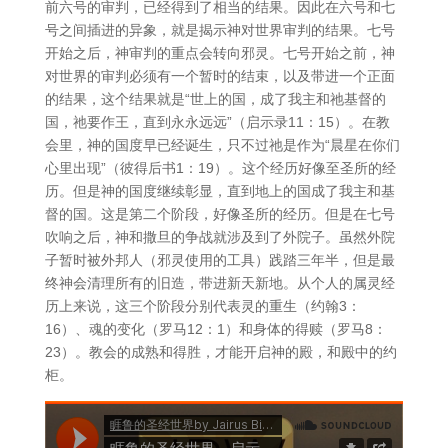
前六号的审判，已经得到了相当的结果。因此在六号和七
号之间插进的异象，就是揭示神对世界审判的结果。七号
开始之后，神审判的重点会转向邪灵。七号开始之前，神
对世界的审判必须有一个暂时的结束，以及带进一个正面
的结果，这个结果就是“世上的国，成了我主和祂基督的
国，祂要作王，直到永永远远”（启示录11：15）。在教
会里，神的国度早已经诞生，只不过祂是作为“晨星在你们
心里出现”（彼得后书1：19）。这个经历好像至圣所的经
历。但是神的国度继续彰显，直到地上的国成了我主和基
督的国。这是第二个阶段，好像圣所的经历。但是在七号
吹响之后，神和撒旦的争战就涉及到了外院子。虽然外院
子暂时被外邦人（邪灵使用的工具）践踏三年半，但是最
终神会清理所有的旧造，带进新天新地。从个人的属灵经
历上来说，这三个阶段分别代表灵的重生（约翰3：
16）、魂的变化（罗马12：1）和身体的得赎（罗马8：
23）。教会的成熟和得胜，才能开启神的殿，和殿中的约
柜。