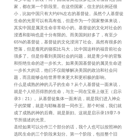
家，都在第一个阶段里。在这些国家，信主的比例还很
小，比如中国只有大约6%左右的基督徒。虽然个人基督徒
生命的光景可以有高有低，但是作为一个国家整体来说，
其实中国是属灵生命非常幼小的。基督徒的文化对社会的
浸透和影响也是十分有限的。而美国则好多了，有至少
65%的基督徒，基督徒的文化浸润了社会。虽然有很多的
堕落，但是瘦死的骆驼比马大，比中国这样的福音前社会
强多了。但是你看到美国社会的问题，就是青少年的背叛
和拒绝生命的进一步长大。如果美国基督徒的属灵生命进
一步长大的话，他们不仅能够解决美国的政治和社会问
题，而且能够会给世界带来更大和更积极的影响。
什么是成熟的神的儿子的生命？从个人基督徒一面来说，
就是个人经历得胜的生命，与主一同在宝座上做王（启示
录3：21）。从基督徒集体一面来说，就是我们进入神众
子的荣耀，就是与耶稣基督一同作王。那个时候，我们就
成了成熟的神的后裔。就是新妇。这就是启示录19章7-9
节所描述的光景。
圣经如果可以分作三个部分的话，我个人也可以按照神的
选民生命的三个阶段来划分。第一个阶段，包括整个旧