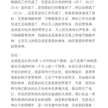
救赎的工作完成了。但是在启示录的时候（10:7、16:17、
21:6）提到成了，是指新妇已经预备好了，所以说都成了
（21:6）。这是圣灵的工作完成了，把基督身体做成了新
妇，无瑕疵地献给神。万物都复苏之后，神的工作完全都
完成之后就都成了，所以天上就欢呼快乐，然后赞美神。
这就是24位长老的赞美之后，天上的宝座传出声音来，说
万物都要赞美神，我相信这是基督在宝座上带领万物敬拜
神。之后天上的群众就是基督的身体，响应基督的带领开
始赞美神。
结论：
这就是启示录19章 1-10节的这个图画，这个是整个神救恩
接近完成的时候一个天上的一个情景。在启示录19章的上
半部分的经文，就是审判大巴比伦、新妇预备好、基督带
领新妇和万有赞美神。之后下半部分的经文，开始揭示基
督的身体，就是新妇在元首基督的带领下，与兽、假先知
和与他们配合的众王在哈米吉多顿大战，最后胜过了他
们，并且把兽和假先知扔在硫磺的火湖里。我们在这一章
看到基督的身体生命的成熟，就是新妇预备好、也是进入
神众子的荣耀中，是一切关键中的关键。没有新妇预备