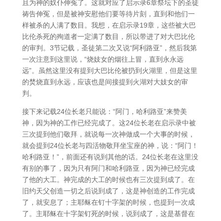
且为神的奴仆伸冤了。这就对应了启示录6章祭坛下的圣徒
祷告伸冤，但是被神安慰他们要等待片刻，直到和他们一
样被杀的人满了数目。我想，在启示录19章，这些被大巴
比伦杀死的殉道者一定满了数目，所以带进了对大巴比伦
的审判。3节记载，圣徒第二次又说“阿利路亚”，然后我第
一次注意到这里说，“烧妓女的烟往上冒，直到永永远
远”。虽然这里没有提到大巴比伦被扔到火湖里，但是这里
的焚烧直到永远，应该也是间接提到火湖对大妓女的审
判。
接下来记载24位长老只能说：“阿门，哈利路亚”来赞美
神，因为神的工作已经完成了。这24位长老在启示录中被
三次提到他们敬拜，就说每一次神做成一个大事的时候，
就会提到24位长老与四活物敬拜坐宝座的神，说：“阿门！
哈利路亚！”，前面还有说到其他的话。24位长老在这里没
有别的事了，因为只有阿门和哈利路亚，因为神已经完成
了他的大工。神完成的大工的时候也有三次提到成了。在
旧约天父创造一切之后说到成了，这是神创造的工作完成
了，就安息了；主耶稣在钉十字架的时候，也提到一次成
了。主耶稣在十字架钉死的时候，说到成了，这是基督在