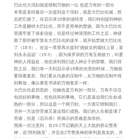
巴比伦大淫妇就是辖制万物的一位 也是万有的一部分
本章是圣经最后一次提到这个淫妇，就是大巴比伦城，然
后把它烧了。在启示录18章的读经里，我们特别提到神的
工作是砸碎大巴比伦，而不是简单的焚烧。因为大巴比伦
里面牢笼了很多信徒，但是经过神清理的工作之后，神拯
救了那些被牢笼在大巴比伦的迷羊，就开始焚烧大巴比伦
了（18:9）。在这一章里再次提到“烧妓女的烟往上冒，直
到永永远远”（19:3），因为保罗讲的万有互相效力，叫爱
神的人得益处，他也讲到我们进入神众子的荣耀。我们得
胜之后，我们有一天到启示录19章的光景的时候，万物就
要得着复苏。我们要从仇敌的压制中，从万物的压制中得
到释放，像以赛亚书讲的万物复苏一样。
大巴比伦是邪恶的，但她也是万有的一部分。万有不仅仅
包括好的事物，也包括坏的事物。它们是逼迫我们生命成
熟的一部分，所以这是一个两刃剑。一方面它辖制我们，
另外一方这些苦难又逼迫我们成熟。我们的人生都是满了
苦难，但是《启示录》所揭示的苦难是加倍的。
我第一次注意到，在19:1节记载的天上大批的群众赞美
神，说“阿利路亚”，并且在2节赞美神的审判是真实的，并