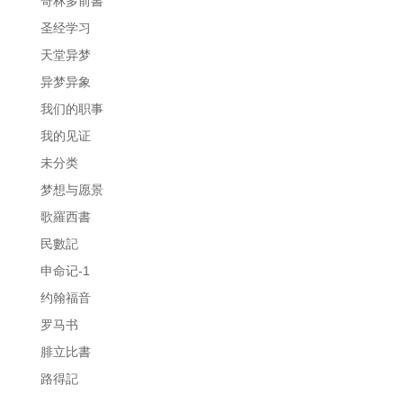
哥林多前書
圣经学习
天堂异梦
异梦异象
我们的职事
我的见证
未分类
梦想与愿景
歌羅西書
民數記
申命记-1
约翰福音
罗马书
腓立比書
路得記