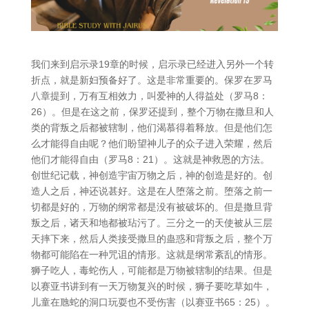
我们来到启示录19章的时候，启示录已经进入另外一个转
折点，就是新妇预备好了。这是非常重要的。保罗在罗马
八章提到，万有互相效力，叫爱神的人得益处（罗马8：
26）。但是在这之前，保罗还提到，整个万物在撒旦和人
类的背叛之后都被辖制，他们渴慕得着释放。但是他们怎
么才能得自由呢？他们盼望神儿子的众子进入荣耀，然后
他们才能得自由（罗马8：21）。这就是神救恩的方法。
创世纪记载，神创造宇宙万物之后，神的创造是好的。创
造人之后，神还说甚好。这是在人堕落之前。堕落之前一
切都是好的，万物的纲常都是没有被破坏的。但是撒旦背
叛之后，诸天和地都被玷污了。三分之一的天使被从三层
天摔下来，然后人类接受撒旦的蛊惑和背叛之后，整个万
物都可能陷在一种咒诅的情形。这就是纲常紊乱的情形。
狮子吃人，毒蛇伤人，可能都是万物被辖制的结果。但是
以赛亚书讲到有一天万物复兴的时候，狮子要吃草如牛，
儿童在虺蛇的洞口玩耍也不受伤害（以赛亚书65：25）。