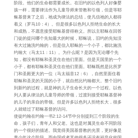
阶段。他们的生命都需要成长。在旧约的以色列人好像婴
孩一样，需要律法作为儿童导师来管教和引领，但是等耶
稣基督来了之后，祂成为律法的总结，使凡信祂的人都得
着义（罗马10：4）。但是很多以色列人拒绝生命的长大
和成熟，不愿意接受耶稣基督得称义。所以主耶稣在回答
门徒的提问哪个先知最大的时候，耶稣说，旧约的先知没
有大过施洗约翰的，但是信入耶稣的一个小子，都比施洗
约翰大（马太11：11）。为什么呢？是因为无论哪个先
知，都没有耶稣和圣灵住在他们里面。但是天国里的一个
小子，都有耶稣和圣灵住在他们里面。耶稣既然是比所罗
门和圣殿更大的一位（马太福音12：6），自然里面住着
耶稣和圣灵的天国的小子，就自然比约翰都大。整个旧约
到新约的过程，就是神的儿子生命长大的一个过程。以色
列人要从律法的儿童导师的带领，过渡到接受耶稣基督神
的儿子的亲自的带领。但是许多以色列人拒绝长大，很多
人就错过了耶稣基督的访问。
使徒约翰在约翰一书2:12-14节中分别提到三个阶段的生
命，孩子们，青年人和父老。这也是对属灵生命不同阶段
的一个很好的描述。我觉得美国基督教的光景，更好像是
青少年这个阶段，而中国或者其他很多还没有福音化的国