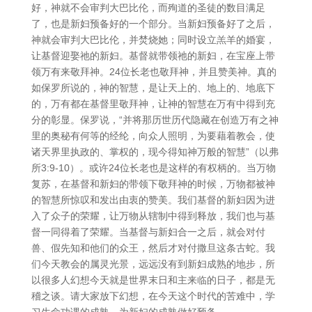
好，神就不会审判大巴比伦，而殉道的圣徒的数目满足
了，也是新妇预备好的一个部分。当新妇预备好了之后，
神就会审判大巴比伦，并焚烧她；同时设立羔羊的婚宴，
让基督迎娶祂的新妇。基督就带领祂的新妇，在宝座上带
领万有来敬拜神。24位长老也敬拜神，并且赞美神。真的
如保罗所说的，神的智慧，是让天上的、地上的、地底下
的，万有都在基督里敬拜神，让神的智慧在万有中得到充
分的彰显。保罗说，“并将那历世历代隐藏在创造万有之神
里的奥秘有何等的经纶，向众人照明，为要藉着教会，使
诸天界里执政的、掌权的，现今得知神万般的智慧”（以弗
所3:9-10）。或许24位长老也是这样的有权柄的。当万物
复苏，在基督和新妇的带领下敬拜神的时候，万物都被神
的智慧所惊叹和发出由衷的赞美。我们基督的新妇因为进
入了众子的荣耀，让万物从辖制中得到释放，我们也与基
督一同得着了荣耀。当基督与新妇合一之后，就会对付
兽、假先知和他们的众王，然后才对付撒旦这条古蛇。我
们今天教会的属灵光景，远远没有到新妇成熟的地步，所
以很多人幻想今天就是世界末日和主来临的日子，都是无
稽之谈。请大家放下幻想，在今天这个时代的苦难中，学