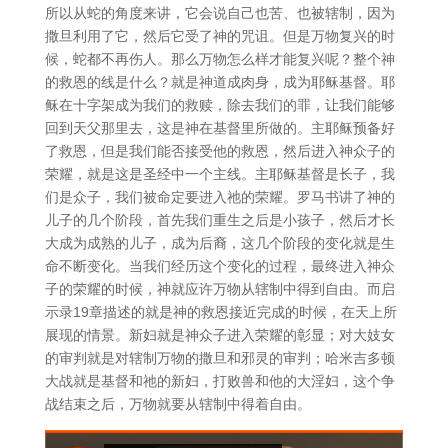
所以从蛇的角度来讲，它会说自己也苦、也被辖制，因为
撒旦利用了它，然后它受了神的咒诅。但是万物复兴的时
候，蛇都不再伤人。那么万物怎么样才能复兴呢？整个神
的救恩的线是什么？就是神道成肉身，成为耶稣基督。耶
稣在十字架成为我们的救赎，除去我们的罪，让我们能够
回到天父那里去，这是神在基督里所做的。主耶稣预备好
了救恩，但是我们能否接受他的救恩，然后进入神众子的
荣耀，就是这是圣经中一个主线。主耶稣基督是长子，我
们是众子，我们被命定要进入祂的荣耀。罗马书讲了神的
儿子的几个阶段，首先我们重生之后是小孩子，然后才长
大成为成熟的儿子，成为后裔，这几个阶段的变化就是生
命不断变化。当我们经历这个变化的过程，最终进入神众
子的荣耀的时候，神就应许万物从辖制中得到自由。而启
示录19章描述的就是神的救恩接近完成的时候，在天上所
展现的情景。新妇就是神众子进入荣耀的彰显；对大妓女
的审判就是对辖制万物的撒旦和邪灵的审判；哈米吉多顿
大战就是基督和祂的新妇，打败兽和他的大淫妇，这个争
战结束之后，万物就要从辖制中得着自由。