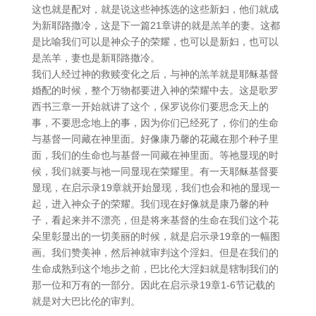
这也就是配对，就是说这些神拣选的这些新妇，他们就成
为新耶路撒冷，这是下一篇21章讲的就是羔羊的妻。这都
是比喻我们可以是神众子的荣耀，也可以是新妇，也可以
是羔羊，妻也是新耶路撒冷。
我们人经过神的救赎变化之后，与神的羔羊就是耶稣基督
婚配的时候，整个万物都要进入神的荣耀中去。这是歌罗
西书三章一开始就讲了这个，保罗说你们要思念天上的
事，不要思念地上的事，因为你们已经死了，你们的生命
与基督一同藏在神里面。好像康乃馨的花藏在那个种子里
面，我们的生命也与基督一同藏在神里面。等祂显现的时
候，我们就要与祂一同显现在荣耀里。有一天耶稣基督要
显现，在启示录19章就开始显现，我们也会和祂的显现一
起，进入神众子的荣耀。我们现在好像就是康乃馨的种
子，看起来并不漂亮，但是将来基督的生命在我们这个花
朵里彰显出的一切美丽的时候，就是启示录19章的一幅图
画。我们赞美神，然后神就审判这个淫妇。但是在我们的
生命成熟到这个地步之前，巴比伦大淫妇就是辖制我们的
那一位和万有的一部分。因此在启示录19章1-6节记载的
就是对大巴比伦的审判。