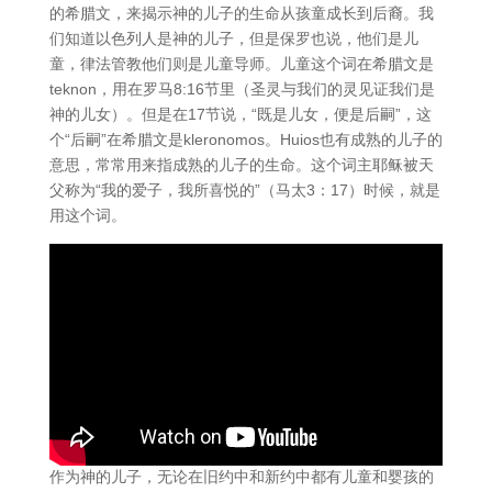
的希腊文，来揭示神的儿子的生命从孩童成长到后裔。我
们知道以色列人是神的儿子，但是保罗也说，他们是儿
童，律法管教他们则是儿童导师。儿童这个词在希腊文是
teknon，用在罗马8:16节里（圣灵与我们的灵见证我们是
神的儿女）。但是在17节说，“既是儿女，便是后嗣”，这
个“后嗣”在希腊文是kleronomos。Huios也有成熟的儿子的
意思，常常用来指成熟的儿子的生命。这个词主耶稣被天
父称为“我的爱子，我所喜悦的”（马太3：17）时候，就是
用这个词。
作为神的儿子，无论在旧约中和新约中都有儿童和婴孩的