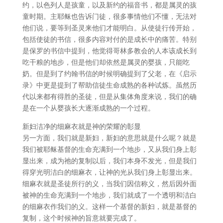
约，以色列人是孩童，以及新约的福音书，都是属灵的孩
童时期。主耶稣也告诉门徒，很多事情他们不懂，无法对
他们说，要等到圣灵来他们才能明白。从使徒行传开始，
包括使徒的书信，很多内容对付的是成长中的痛苦。特别
是保罗的书信中提到，他觉得哥林多教会的人本该成长到
吃干粮的地步，但是他们却依然是属灵的婴孩，只能吃
奶。但是到了约翰书信的时候明确提到了父老，在《启示
录》中更是提到了帮助信徒生命成熟的各种试炼。虽然历
代以来都有得胜的圣徒，但是从集体角度来说，我们的确
是在一个从婴孩长大逐渐成熟的一个过程。
新妇洁净的细麻衣就是神的荣耀的彰显
另一方面，我们就是新妇，新妇的意思就是什么呢？就是
我们被耶稣基督的生命充满到一个地步，又从我们身上彰
显出来，成为祂的复制以后，我们本身不发光，但是我们
得穿光明洁白的细麻衣，让神的光从我们身上彰显出来。
细麻衣就是圣徒所行的义，当我们因信称义，然后因外面
被神的生命充满到一个地步，我们就成了一个透明和洁白
的细麻衣作我们的义。这样一个基督的新妇，就是基督的
复制，这个时候神的旨意就要完成了。