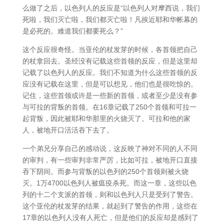
么做了之后，以色列人的反应是“以色列人对摩西说，我们
死啦，我们灭亡啦，我们都灭亡啦！凡挨近耶和华帐幕的
是必死的。难道我们都要死么？”
这个反应很奇怪。当亚伦的杖发芽的时候，各首领把自己
的杖拿回去。圣经没有记载这些首领的反应，但是这里却
记载了以色列人的反应。我们不知道为什么这些首领的反
应没有记载在这里，但是可以想见，他们也是很吃惊的。
记住，这些首领或许是一些新的首领，或者至少是没有参
与可拉的背叛的首领。在16章记载了250个首领和可拉一
起背叛，因此被耶和华那里的火烧灭了。可拉和他的家
人，被地开口活活吞下去了。
一个弟兄分享自己的感动说，这反映了神对不同的人不同
的审判，有一些审判非常严厉，比如可拉，被地开口直接
吞下阴间。而参与背叛的以色列的250个首领则被火烧
灭。1万4700以色列人被瘟疫杀死。而这一章，这些以色
列的十二个支派的首领，则和以色列人只是受到了警告。
这个亚伦的杖发芽的结果，就起到了警告的作用，这些在
17章的以色列人没有人死亡，但是他们的反应却是感到了