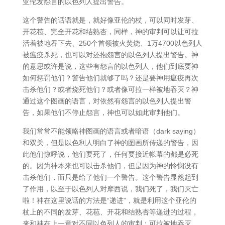
亚伦发怨言的以色列人提出警告。
这个警告的话语就是，就好像亚伦的杖，可以同时发芽、
开花苞、完全开花和结熟杏，同样，神的审判可以让可拉
活着被地吞下去、250个首领被火焚烧、1万4700以色列人
被瘟疫杀死，也可以对还抱怨言的以色列人提出警告。神
的意思或许是说，这些有怨言的以色列人，他们到底要神
如何惩罚他们？警告他们就够了吗？还是要神用瘟疫再次
击杀他们？或者烧死他们？或者像可拉一样被地吞灭？神
通过这个图画的语言，对依然有怨言的以色列人提出警
告，如果他们不停止怨言，神也可以如此审判他们。
我们常常不能领略神图画的语言或者暗语（dark saying）
和双关，但是以色利人明白了神的图画所传递的警告，因
此他们惊呼说，他们要死了，任何要接近帐幕的都是必死
的。因为神本来也可以击杀他们，但是因为神的怜悯没有
击杀他们，而只是给了他们一个警告。这个警告显然起到
了作用，以至于以色列人对摩西说，我们死了，我们灭亡
啦！神在这里说话的方法是“递进”，就是利用这个亚伦的
杖上的不同的发芽、花苞、开花和结熟杏等递进的过程，
来和神在上一章对不同以色列人的审判：可拉被地吞灭、