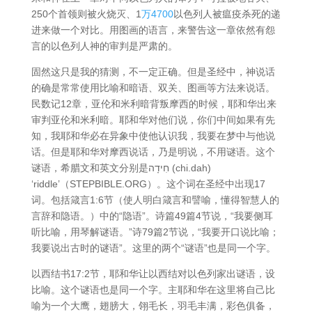
250个首领则被火烧灭、1
万4700
以色列人被瘟疫杀死的递
进来做一个对比。用图画的语言，来警告这一章依然有怨
言的以色列人神的审判是严肃的。
固然这只是我的猜测，不一定正确。但是圣经中，神说话
的确是常常使用比喻和暗语、双关、图画等方法来说话。
民数记12章，亚伦和米利暗背叛摩西的时候，耶和华出来
审判亚伦和米利暗。耶和华对他们说，你们中间如果有先
知，我耶和华必在异象中使他认识我，我要在梦中与他说
话。但是耶和华对摩西说话，乃是明说，不用谜语。这个
谜语，希腊文和英文分别是חִידָה (chi.dah)
‘riddle’（STEPBIBLE.ORG）。这个词在圣经中出现17
词。包括箴言1:6节（使人明白箴言和譬喻，懂得智慧人的
言辞和隐语。）中的“隐语”。诗篇49篇4节说，“我要侧耳
听比喻，用琴解谜语。”诗79篇2节说，“我要开口说比喻；
我要说出古时的谜语”。这里的两个“谜语”也是同一个字。
以西结书17:2节，耶和华让以西结对以色列家出谜语，设
比喻。这个谜语也是同一个字。主耶和华在这里将自己比
喻为一个大鹰，翅膀大，翎毛长，羽毛丰满，彩色俱备，