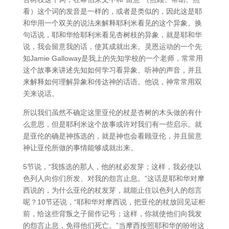
看）这个词的发音是一样的，或者是类似的，因此这是耶
和华用一个双关的说法来解释耶利米看见的这个异象。换
句话说，耶和华给耶利米看见杏树枝的异象，就是耶和华
说，我会留意我的话，使其成就出来。灵恩运动的一个先
知Jamie Galloway是我上的先知学校的一个老师，常常用
这个故事来讲述先知如何学习看异象、听神的声音，并且
来解释如何理解异象和传达神的话语。他说，神常常用双
关来说话。
所以我们虽然不确定这里亚伦的杖是杏树的木头做的有什
么意思，但是耶利米这个故事或许对我们有一些启示。就
是亚伦的确是神拣选的，就是神也会看顾亚伦，并且留意
神让亚伦所做的事情能够成就出来。
5节说，“我拣选的那人，他的杖必发芽；这样，我必使以
色列人向你们所发、对我的怨言止息。”这话是耶和华对摩
西说的，为什么亚伦的杖发芽，就能止住以色列人的怨言
呢？10节还说，“耶和华对摩西说，把亚伦的杖放回见证柜
前，给这些背叛之子留作记号；这样，你就使他们向我发
的怨言止息，免得他们死亡。”当摩西按照耶和华的吩咐这