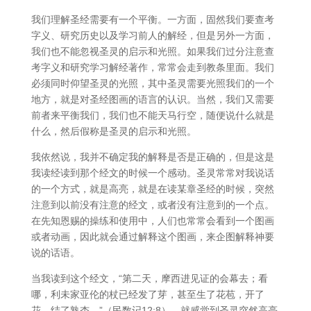
我们理解圣经需要有一个平衡。一方面，固然我们要查考
字义、研究历史以及学习前人的解经，但是另外一方面，
我们也不能忽视圣灵的启示和光照。如果我们过分注意查
考字义和研究学习解经著作，常常会走到教条里面。我们
必须同时仰望圣灵的光照，其中圣灵需要光照我们的一个
地方，就是对圣经图画的语言的认识。当然，我们又需要
前者来平衡我们，我们也不能天马行空，随便说什么就是
什么，然后假称是圣灵的启示和光照。
我依然说，我并不确定我的解释是否是正确的，但是这是
我读经读到那个经文的时候一个感动。圣灵常常对我说话
的一个方式，就是高亮，就是在读某章圣经的时候，突然
注意到以前没有注意的经文，或者没有注意到的一个点。
在先知恩赐的操练和使用中，人们也常常会看到一个图画
或者动画，因此就会通过解释这个图画，来企图解释神要
说的话语。
当我读到这个经文，“第二天，摩西进见证的会幕去；看
哪，利未家亚伦的杖已经发了芽，甚至生了花苞，开了
花，结了熟杏。”（民数记12:8），就感觉到圣灵突然高亮