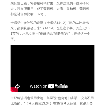
来到黎巴嫩，将香柏树梢拧去，又将这地的一些种子叼
去，种在肥田里，成了葡萄树。大鹰、香柏树、葡萄树，
都是谜语和比喻（3-8）。
士师纪中参孙说的谜语（士师纪14:12）“吃的从吃者出
来，甜的从强者出来”（14:14）也是这个字。列忘记10：
1节的，示巴女王用“难解的话”试验所罗门，也是这一个
字。
主耶稣讲话也常用比喻，甚至说“祂向他们讲话，没有不用
比喻的。”（马太福音13:34）在35节马太还说，这是为要