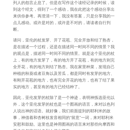
列人的怨言止息了。但是在写作这个读经记录的时候，读
到这个经文，得到了一个感动，我在此把这个感动分享出
来供你参考。再澄清一下，我没有答案，只是分享我的一
点儿感动。或许是对的，或许是不对的，请读者自行判
断。
请问，亚伦的杖发芽、开了花苞、完全开放和结了熟杏，
是在描述一个过程，还是在描述同一时间不同的情景？我
的观点是，描述同一时间不同的情景。就是这个亚伦的杖
上，有的地方发芽了，有的地方开了花苞，有的地方则完
全开花，有的地方则结了熟杏。我在家里种菜，发现自己
种植的秋葵或者豆角以及苦瓜，都是同时有发芽的地方、
有刚开花苞的地方，也有完全开花的地方，也有了结了果
实的地方，甚至有的地方已经结种了。
因此，亚伦发芽的杖除了是一个神迹，表明神拣选亚伦以
外，这个亚伦发芽的杖也是一个图画的语言，来对以色列
人说出神的话语。就好像，我们前面提到的耶利米的故
事，神借着和杏树枝发音相同的“留意”一词，来对耶利米
安慰和鼓励。这里也是神用图画的语言来对那些向摩西和