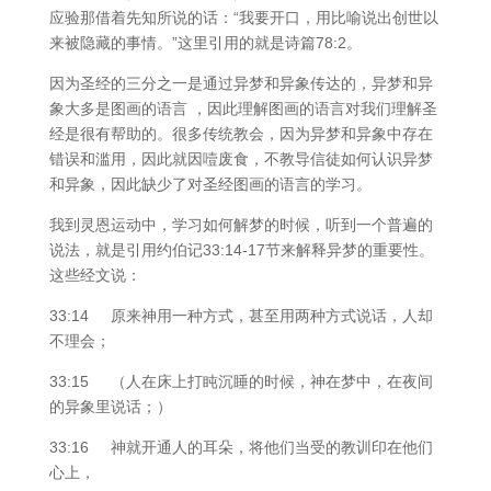
应验那借着先知所说的话：“我要开口，用比喻说出创世以
来被隐藏的事情。”这里引用的就是诗篇78:2。
因为圣经的三分之一是通过异梦和异象传达的，异梦和异
象大多是图画的语言 ，因此理解图画的语言对我们理解圣
经是很有帮助的。很多传统教会，因为异梦和异象中存在
错误和滥用，因此就因噎废食，不教导信徒如何认识异梦
和异象，因此缺少了对圣经图画的语言的学习。
我到灵恩运动中，学习如何解梦的时候，听到一个普遍的
说法，就是引用约伯记33:14-17节来解释异梦的重要性。
这些经文说：
33:14 原来神用一种方式，甚至用两种方式说话，人却
不理会；
33:15 （人在床上打盹沉睡的时候，神在梦中，在夜间
的异象里说话；）
33:16 神就开通人的耳朵，将他们当受的教训印在他们
心上，