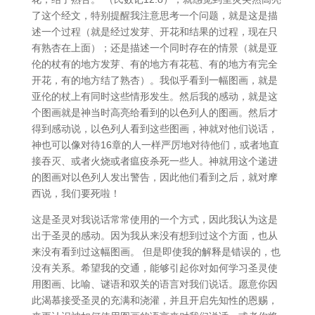
了这个经文，特别提醒我注意思考一个问题，就是这是描
述一个过程（就是经过发芽、开花和结果的过程，现在只
有熟杏在上面）；还是描述一个同时存在的情景（就是亚
伦的杖有的地方发芽、有的地方有花苞、有的地方有完全
开花，有的地方结了熟杏）。我似乎看到一幅图画，就是
亚伦的杖上有同时这些情形发生。然后我的感动，就是这
个图画就是神当时高亮给看到的以色列人的图画。然后才
得到感动说，以色列人看到这些图画，神就对他们说话，
神也可以像对待16章的人一样严厉地对待他们，或者地直
接吞灭、或者火烧或者瘟疫杀死一些人。神就用这个递进
的图画对以色列人发出警告，因此他们看到之后，就对摩
西说，我们要死啦！
这是圣灵对我说话常常使用的一个方式，因此我认为这是
出于圣灵的感动。因为我从来没有想到过这个方面，也从
来没有看到过这幅图画。 但是即使我的解释是错误的，也
没有关系。希望我的交通，能够引起你对如何学习圣灵使
用图画、比喻、谜语和双关的语言对我们说话。愿意你因
此渴慕接受圣灵的充满和浇灌，并且开启先知性的恩赐，