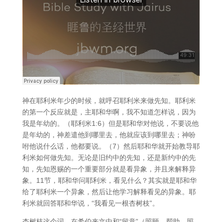
神在耶利米年少的时候，就呼召耶利米来做先知。耶利米
的第一个反应就是，主耶和华啊，我不知道怎样说，因为
我是年幼的。（耶利米1:6）但是耶和华对他说，不要说他
是年幼的，神差遣他到哪里去，他就应该到哪里去；神吩
咐他说什么话，他都要说。（7）然后耶和华就开始教导耶
利米如何做先知。无论是旧约中的先知，还是新约中的先
知，先知恩赐的一个重要部分就是看异象，并且来解释异
象。11节，耶和华问耶利米，看见什么？其实就是耶和华
给了耶利米一个异象，然后让他学习解释看见的异象。耶
利米就回答耶和华说，“我看见一根杏树枝”。
杏树枝这个词，在希伯来文中和“留意”（照顾、帮助、照