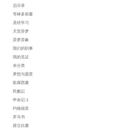
启示录
哥林多前書
圣经学习
天堂异梦
异梦异象
我们的职事
我的见证
未分类
梦想与愿景
歌羅西書
民數記
申命记-1
约翰福音
罗马书
腓立比書