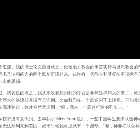
个汇流。我的博士论文题目就是，比较地方教会的申言实行与灵恩教会的
追求圣洁和能力的两个派别汇流起来。或许有一天教会和基督徒不仅拥有
神奇的恩赐。
过。我要说的点是，我从来没有想到我的呼召是参与这样伟大的事工，就
个伟大的洪流却并没有意识到。比如我们在一个高速列车上睡觉，可能并
车高速驶过，你才突然意识到，“喔，我在一个高速行驶的列车上。”
都没有意识到。去年我听 Miss Yoon说到，一些中国学生要来联合神
题无法顺利来到美国。那个时候我灵里就有一个感动，“喔，神要把联合神