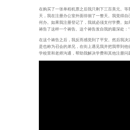
在购买了一张单程机票之后我只剩下三百美元。等
天，我在注册办公室外面徘徊了一整天。我觉得自
何办。如果我注册登记了，我就必须支付学费。如
祷告了这样一个祷告。这个祷告发自我的最深处：“
在这个祷告之后，我反而感觉到了平安。然后我决
是也称为召会的弟兄，在街上遇见我并把我带到他
学校里和老师沟通，帮助我解决学费和其他注册问