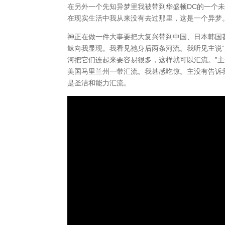
在另外一个先知异梦里我被带到华盛顿DC的一个
在现实生活中我从来没有去过那里，这是一个异梦
神正在做一件大事要把大复兴带到中国、日本韩国
稣向我显现。我看见祂身后两条河流。我听见主说“
河把它们连起来要容易很多，这样就可以汇流。”主
美国马里兰州一带汇流。我甚感吃惊。主没有告诉
是圣洁和能力汇流。