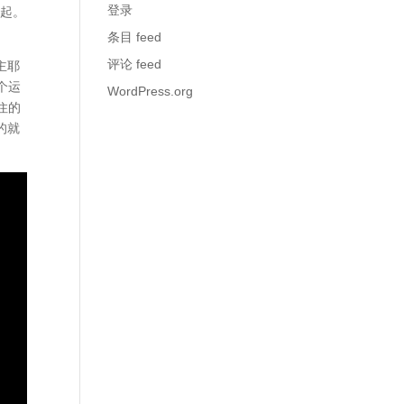
登录
一起。
条目 feed
评论 feed
主耶
个运
WordPress.org
住的
的就