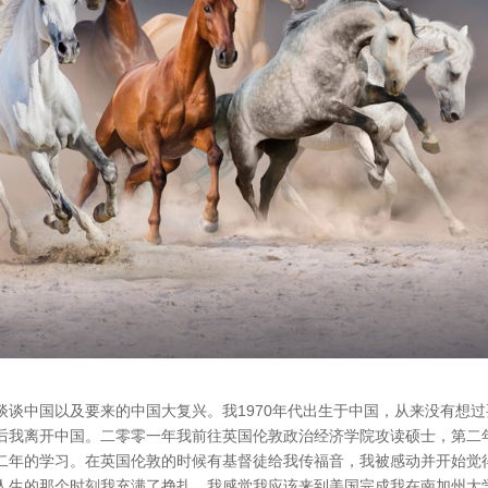
谈中国以及要来的中国大复兴。我1970年代出生于中国，从来没有想过
后我离开中国。二零零一年我前往英国伦敦政治经济学院攻读硕士，第二
二年的学习。在英国伦敦的时候有基督徒给我传福音，我被感动并开始觉
人生的那个时刻我充满了挣扎。我感觉我应该来到美国完成我在南加州大