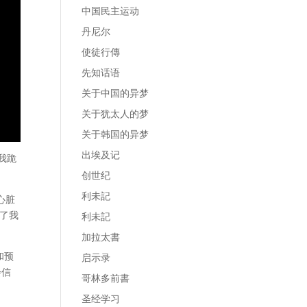
中国民主运动
丹尼尔
使徒行傳
先知话语
关于中国的异梦
关于犹太人的梦
关于韩国的异梦
出埃及记
我跪
创世纪
利未記
心脏
了我
利未記
加拉太書
和预
启示录
会信
哥林多前書
圣经学习