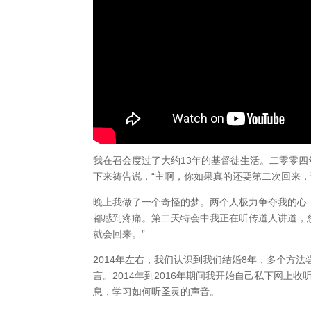
我在召会度过了大约13年的基督徒生活。二零零
下来祷告说，“主啊，你如果真的还要第二次回来，
晚上我做了一个奇怪的梦。两个人极力争夺我的心
都感到疼痛。第二天特会中我正在听传道人讲道，
就会回来。”
2014年左右，我们认识到我们结婚8年，多个方
言。2014年到2016年期间我开始自己私下网
息，学习如何听圣灵的声音。