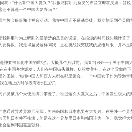
问我：“什么算中国大复兴？”我很吃惊听到圣灵的声音立即在灵里回答说
这还不算是一个中国大复兴吗？”
国的教会服事和传福音活动。我在中国还不是基督徒。我立刻听到圣灵回
是我到那时为止听到的最清楚的圣灵的说话。在很短的时间我头脑计算了
人要得救。我觉得圣灵这样问我，是在挑战我突破我的思维局限，并不是
纪是神要福音化中国的世纪”。大概几个月以前。我看到另外一个关于中国
兴在在中国各地爆发，人们在中国街头跳舞、庆祝赞美神。在这个异象的下
里的圣徒，包括中国人和西方人都在那里聚会。一个中国女子作为导游带
我在地上的时候没有看到过的”。
的邪灵被几个天使捆绑并带走了。经过这次大复兴之后，中国发生极大的
。
神也通过异梦异象启示我，将来韩国和日本也要有大复兴。在另外一个异
韩国和日本并不接壤，但是在这个异梦里日本和韩国连为一体。我觉得大
化会临到韩国甚至朝鲜。