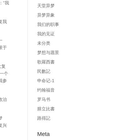
：“我
天堂异梦
异梦异象
复我
我们的职事
我的见证
一
未分类
限于
梦想与愿景
歌羅西書
大复
民數記
一个
申命记-1
我参
约翰福音
罗马书
政治
腓立比書
路得記
梦
复兴
Meta