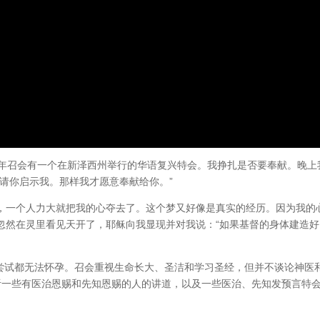
四年召会有一个在新泽西州举行的华语复兴特会。我挣扎是否要奉献。晚上
请你启示我。那样我才愿意奉献给你。”
，一个人力大就把我的心夺去了。这个梦又好像是真实的经历。因为我的
忽然在灵里看见天开了，耶稣向我显现并对我说：“如果基督的身体建造好
法尝试都无法怀孕。召会重视生命长大、圣洁和学习圣经，但并不谈论神医
上收听一些有医治恩赐和先知恩赐的人的讲道，以及一些医治、先知发预言特