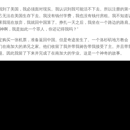
我到了美国，我必须面对现实。我认识到我可能活不下去。所以注册的第
己无法在美国生存下去。我没有钱付学费，我也没有钱付房租。我不知道
果我现在放弃，我就回中国算了。挣扎一天之后，我坐在一个路边的路肩
神啊，我是如此一个罪人，你还记得我吗？”
定购买一张机票，准备返回中国。但是奇迹发生了。一个洛杉矶地方教会
们在南加大的弟兄之家。他们收留了我并带我祷告带我接受了主。并且带
题。因此我留了下来并完成了在南加大的学业。这是一个神奇的故事。