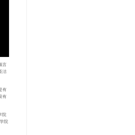
预言
圣洁
是有
没有
学院
学院