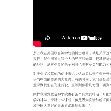
所以我在美国联合神学院的博士项目，就是关于这
实行。我企图通过我个人的经历和知识，把基督徒
的品格、满有圣灵的果子同时也满有圣灵的能力和
对于保罗和其他的使徒来说，这两者从来不曾分开
份与中国的要来的大复兴。有的时候，我们身处某
意识到我们在飞速行驶。直等到你看到对面一辆列
同样我感觉联合神学院也有某个伟大的呼召，可能学校
学习神学，旁听一些课程，但是因为疫情和签证问
和中国大复兴的异象更多联结起来。”