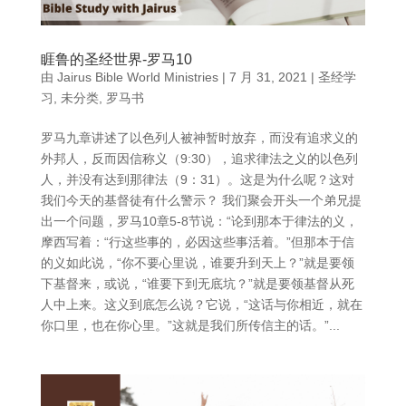
睚鲁的圣经世界-罗马10
由
Jairus Bible World Ministries
|
7 月 31, 2021
|
圣经学
习
,
未分类
,
罗马书
罗马九章讲述了以色列人被神暂时放弃，而没有追求义的
外邦人，反而因信称义（9:30），追求律法之义的以色列
人，并没有达到那律法（9：31）。这是为什么呢？这对
我们今天的基督徒有什么警示？ 我们聚会开头一个弟兄提
出一个问题，罗马10章5-8节说：“论到那本于律法的义，
摩西写着：“行这些事的，必因这些事活着。”但那本于信
的义如此说，“你不要心里说，谁要升到天上？”就是要领
下基督来，或说，“谁要下到无底坑？”就是要领基督从死
人中上来。这义到底怎么说？它说，“这话与你相近，就在
你口里，也在你心里。”这就是我们所传信主的话。”...