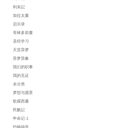
利未記
加拉太書
启示录
哥林多前書
圣经学习
天堂异梦
异梦异象
我们的职事
我的见证
未分类
梦想与愿景
歌羅西書
民數記
申命记-1
约翰福音