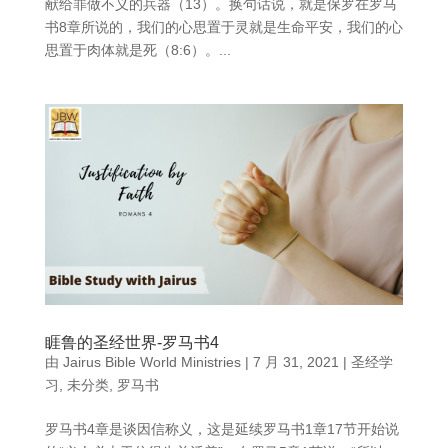
献给罪做不义的兵器（13）。换句话说，就是保罗在罗马
书8章所说的，我们的心思置于灵就是生命平安，我们的心
思置于肉体就是死（8:6）。...
睚鲁的圣经世界-罗马书4
由
Jairus Bible World Ministries
|
7 月 31, 2021
|
圣经学
习
,
未分类
,
罗马书
罗马书4章是谈因信称义，这是延续罗马书1章17节开始说