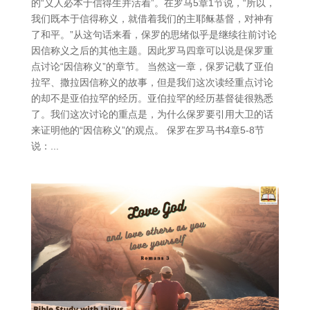
的“义人必本于信得生并活着”。在罗马5章1节说，“所以，
我们既本于信得称义，就借着我们的主耶稣基督，对神有
了和平。”从这句话来看，保罗的思绪似乎是继续往前讨论
因信称义之后的其他主题。因此罗马四章可以说是保罗重
点讨论“因信称义”的章节。 当然这一章，保罗记载了亚伯
拉罕、撒拉因信称义的故事，但是我们这次读经重点讨论
的却不是亚伯拉罕的经历。亚伯拉罕的经历基督徒很熟悉
了。我们这次讨论的重点是，为什么保罗要引用大卫的话
来证明他的“因信称义”的观点。 保罗在罗马书4章5-8节
说：...