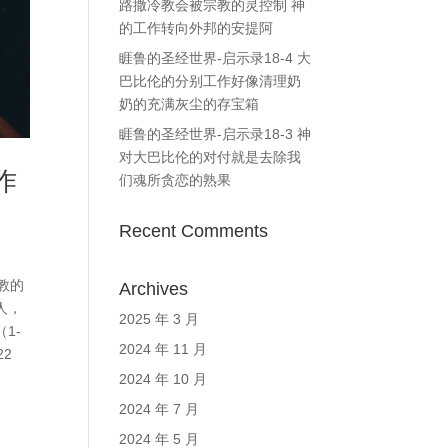
路撒冷教会被宗教的灵控制 神
的工作转向外邦的安提阿
睚鲁的圣经世界-启示录18-4 大
巴比伦的分别工作好像清理奶
奶的充满灰尘的存宝箱
睚鲁的圣经世界-启示录18-3 神
对大巴比伦的对付就是去除我
作
们魂所贪恋的熟果
Recent Comments
教的
Archives
人，
2025 年 3 月
1-
2024 年 11 月
2
2024 年 10 月
2024 年 7 月
2024 年 5 月