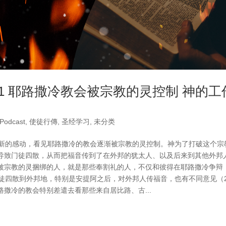
1 耶路撒冷教会被宗教的灵控制 神的工
Podcast
,
使徒行傳
,
圣经学习
,
未分类
的新的感动，看见耶路撒冷的教会逐渐被宗教的灵控制。神为了打破这个宗
导致门徒四散，从而把福音传到了在外邦的犹太人、以及后来到其他外邦
被宗教的灵捆绑的人，就是那些奉割礼的人，不仅和彼得在耶路撒冷争辩（
徒四散到外邦地，特别是安提阿之后，对外邦人传福音，也有不同意见（2
撒冷的教会特别差遣去看那些来自居比路、古...