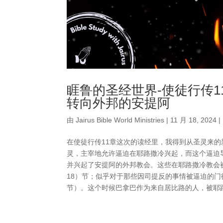
睚鲁的圣经世界-使徒行传1
转向外邦的安提阿
由
Jairus Bible World Ministries
|
11 月 18, 2024
|
在使徒行传11章这次的读经里，我得到从圣灵来
灵，主宰地允许逼迫在耶路撒冷兴起，而这个逼迫
并兴起了安提阿的外邦教会。这些在耶路撒冷教会
18）节；似乎对于那些因司提反的事情被逼迫的门
节）。这个时候巴拿巴作为来自居比路的人，被耶路