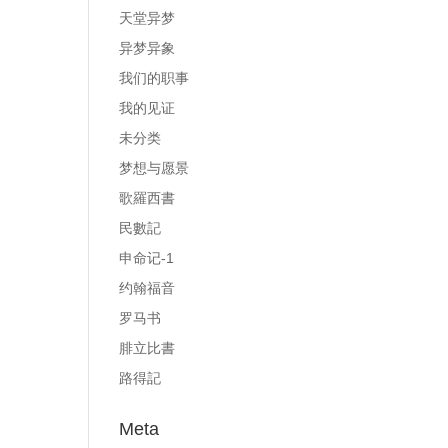
天堂异梦
异梦异象
我们的职事
我的见证
未分类
梦想与愿景
歌羅西書
民數記
申命记-1
约翰福音
罗马书
腓立比書
路得記
Meta