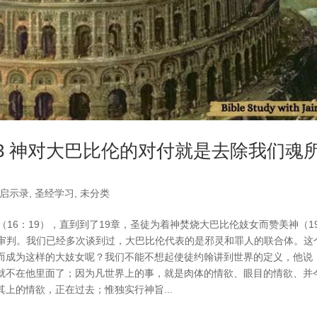
-3 神对大巴比伦的对付就是去除我们魂
启示录
,
圣经学习
,
未分类
16：19），直到到了19章，圣徒为着神焚烧大巴比伦妓女而赞美神（1
的审判。我们已经多次谈到过，大巴比伦代表的是邪灵和罪人的联合体。这
而成为这样的大妓女呢？我们不能不想起使徒约翰讲到世界的定义，他说，
就不在他里面了；因为凡世界上的事，就是肉体的情欲、眼目的情欲、并
上的情欲，正在过去；惟独实行神旨...