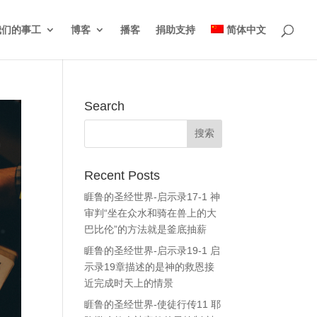
我们的事工
博客
播客
捐助支持
简体中文
Search
Recent Posts
睚鲁的圣经世界-启示录17-1 神
审判“坐在众水和骑在兽上的大
巴比伦”的方法就是釜底抽薪
睚鲁的圣经世界-启示录19-1 启
示录19章描述的是神的救恩接
近完成时天上的情景
睚鲁的圣经世界-使徒行传11 耶