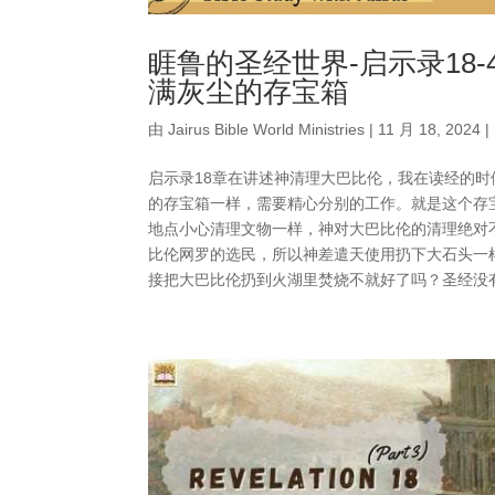
睚鲁的圣经世界-启示录18
满灰尘的存宝箱
由
Jairus Bible World Ministries
|
11 月 18, 2024
|
启示录18章在讲述神清理大巴比伦，我在读经的
的存宝箱一样，需要精心分别的工作。就是这个存
地点小心清理文物一样，神对大巴比伦的清理绝对
比伦网罗的选民，所以神差遣天使用扔下大石头一
接把大巴比伦扔到火湖里焚烧不就好了吗？圣经没有