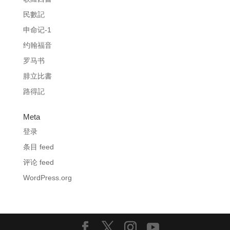
民數記
申命记-1
约翰福音
罗马书
腓立比書
路得記
Meta
登录
条目 feed
评论 feed
WordPress.org