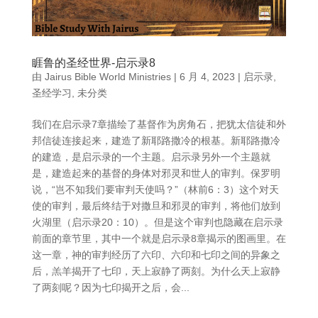
睚鲁的圣经世界-启示录8
由
Jairus Bible World Ministries
|
6 月 4, 2023
|
启示录
,
圣经学习
,
未分类
我们在启示录7章描绘了基督作为房角石，把犹太信徒和外
邦信徒连接起来，建造了新耶路撒冷的根基。新耶路撒冷
的建造，是启示录的一个主题。启示录另外一个主题就
是，建造起来的基督的身体对邪灵和世人的审判。保罗明
说，“岂不知我们要审判天使吗？”（林前6：3）这个对天
使的审判，最后终结于对撒旦和邪灵的审判，将他们放到
火湖里（启示录20：10）。但是这个审判也隐藏在启示录
前面的章节里，其中一个就是启示录8章揭示的图画里。在
这一章，神的审判经历了六印、六印和七印之间的异象之
后，羔羊揭开了七印，天上寂静了两刻。为什么天上寂静
了两刻呢？因为七印揭开之后，会...