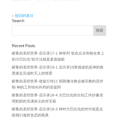
« 较旧的条目
Search
Recent Posts
睚鲁的圣经世界-启示录17-1 神审判“坐在众水和骑在兽上
的大巴比伦”的方法就是釜底抽薪
睚鲁的圣经世界-启示录19-1 启示录19章描述的是神的救
恩接近完成时天上的情景
睚鲁的圣经世界-使徒行传11 耶路撒冷教会被宗教的灵控
制 神的工作转向外邦的安提阿
睚鲁的圣经世界-启示录18-4 大巴比伦的分别工作好像清
理奶奶的充满灰尘的存宝箱
睚鲁的圣经世界-启示录18-3 神对大巴比伦的对付就是去
除我们魂所贪恋的熟果