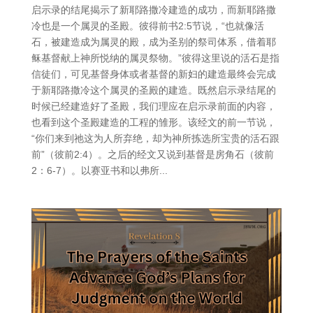
启示录的结尾揭示了新耶路撒冷建造的成功，而新耶路撒
冷也是一个属灵的圣殿。彼得前书2:5节说，“也就像活
石，被建造成为属灵的殿，成为圣别的祭司体系，借着耶
稣基督献上神所悦纳的属灵祭物。”彼得这里说的活石是指
信徒们，可见基督身体或者基督的新妇的建造最终会完成
于新耶路撒冷这个属灵的圣殿的建造。既然启示录结尾的
时候已经建造好了圣殿，我们理应在启示录前面的内容，
也看到这个圣殿建造的工程的雏形。该经文的前一节说，
“你们来到祂这为人所弃绝，却为神所拣选所宝贵的活石跟
前”（彼前2:4）。之后的经文又说到基督是房角石（彼前
2：6-7）。以赛亚书和以弗所...