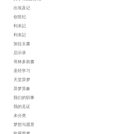
出埃及记
创世纪
利未記
利未記
加拉太書
启示录
哥林多前書
圣经学习
天堂异梦
异梦异象
我们的职事
我的见证
未分类
梦想与愿景
歌羅西書