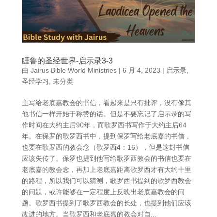
睚鲁的圣经世界-启示录3-3
由
Jairus Bible World Ministries
|
6 月 4, 2023
|
启示录
,
圣经学习
,
未分类
主写给老底嘉教会的书信，看起来是只有批评，没有像其
他书信一样开始于称赞的话。但是不要忘记了启示录的写
作时间在大约主后90年，而歌罗西书写作于大约主后64
年。在保罗的歌罗西书中，提到保罗写给老底嘉的书信，
也要在歌罗西的教会念（歌罗西4：16），但是这封书信
应该失传了。保罗也提到他写给歌罗西教会的书信也要在
老底嘉的教会念，再加上老底嘉距离歌罗西才有大约十里
的路程，所以我们可以猜测，歌罗西书提到的歌罗西教会
的问题，或许能够在一定程度上反映出老底嘉教会的问
题。歌罗西书提到了歌罗西教会的长处，也提到他们应该
改进的地方。当歌罗西和老底嘉的教会对自...