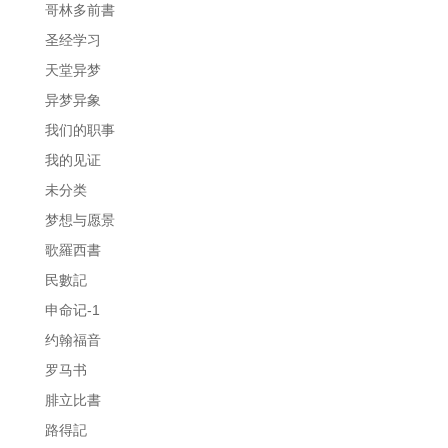
哥林多前書
圣经学习
天堂异梦
异梦异象
我们的职事
我的见证
未分类
梦想与愿景
歌羅西書
民數記
申命记-1
约翰福音
罗马书
腓立比書
路得記