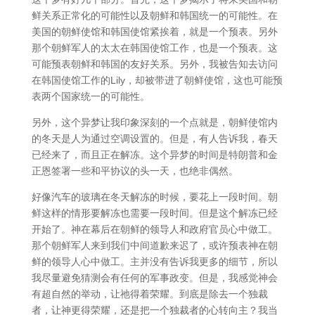
鲜关系正常化的可能性以及朝鲜和韩国统一的可能性。在
美国的朝鲜使馆和韩国使馆紧挨着，就是一个预表。另外
那个朝鲜军人的太太在韩国使馆工作，也是一个预表。这
可能预表朝鲜和韩国的友好关系。另外，我被告知去访问
在韩国使馆工作的Lily，却被带进了朝鲜使馆，这也可能预
表两个国家统一的可能性。
另外，这个异梦让我印象深刻的一个点就是，朝鲜使馆内
的冬天是人为通过空调设置的。但是，有人告诉我，春天
已经来了，而且正在解冻。这个异梦的时间是特朗普和金
正恩签署一些和平协议的头一天，也绝非偶然。
好像汽车的玻璃在冬天解冻的时候，要花上一段时间。朝
鲜这样的情形要解冻也需要一段时间。但是这个解冻已经
开始了。神在幕后在朝鲜的领导人和政府官员心中做工。
那个朝鲜军人来到我们中间道歉来迟了，或许预表神在朝
鲜的领导人心中做工。主并没有告诉我更多的细节，所以
我尽量避免猜测会有任何的军事政变。但是，我感觉神会
有超自然的举动，让祂得着荣耀。到底是除去一个独裁
者，让神更得荣耀，还是把一个独裁者的心转向主？我当