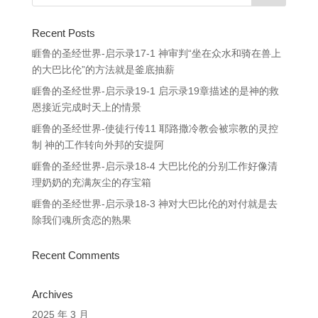
Recent Posts
睚鲁的圣经世界-启示录17-1 神审判“坐在众水和骑在兽上
的大巴比伦”的方法就是釜底抽薪
睚鲁的圣经世界-启示录19-1 启示录19章描述的是神的救
恩接近完成时天上的情景
睚鲁的圣经世界-使徒行传11 耶路撒冷教会被宗教的灵控
制 神的工作转向外邦的安提阿
睚鲁的圣经世界-启示录18-4 大巴比伦的分别工作好像清
理奶奶的充满灰尘的存宝箱
睚鲁的圣经世界-启示录18-3 神对大巴比伦的对付就是去
除我们魂所贪恋的熟果
Recent Comments
Archives
2025 年 3 月