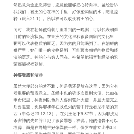
然愿意为金正恩祷告，愿意他能够把心转向神。圣经告诉
我我们，君王的心在神的手里，好像垄沟里的水，随意流
转（箴言21:1）。所以神可以改变君王的心。
同时，我在朝鲜使馆餐厅里看到的一晚粥，可以代表朝鲜
目前的经济状况。在亚洲的文化里和很多国家的文化里，
粥可以代表物质的匮乏。因为穷的只能喝粥了。在朝鲜的
餐厅里，她们唯一的食物是粥，可能预表朝鲜的物质和经
济的匮乏。神的心与穷人同在。神希望把福音和经济的繁
荣都能祝福朝鲜。
神要曝露和洁净
虽然大便部分的梦不雅，但是我还是放在这里，因为它有
着重要的预表意义。圣经中也的确多次提到大便。比如在
申命记里，神提到以色列人要到营外大便，并且大便完之
后要遮盖，免得耶和华在以色列的营中行走看见不洁的东
西（申命记23:12-13）。在列王记下9:37节，因为耶洗别
杀害神的先知并且犯了很多罪恶，神说，她的遗骨不可以
埋葬，而是在野地里好像粪便一样。保罗在腓立比书3:8