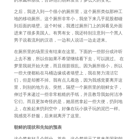
之后，我进入到一个很小的厕所里，这个厕所类似那种工
地的移动厕所。这个厕所非常小，我坐下来几乎屁股都碰
到后面的墙壁。这个时候，我透过厕所门上的洞看见外面
进来了很多美国人。有男有女，我还特别注意到一个黑人
男子说着流利的汉语，一边和人说话一边走进来。
在厕所里的场景没有结束在这里。下面的一些部分或许听
上去不雅，所以你如果不希望继续看下去，可以跳过。 在
梦里我就开始大便，而且很脏很乱。因为厕所很小，所以
一些大便都粘在马桶边缘或者墙壁上，我在努力清洁它
们，但是却擦不掉。我有点儿着急，因为我感觉要离开这
里，到别的地方去。突然，隔壁一个厕所里的朝鲜女子，
伸过手来递过一些非常粗糙的手纸，并且教导我如何洁净
它们。而且更加奇怪的是，她居然拿起一些大便，扔到地
上，在捡起来扔到空中，好像在玩小孩子玩的泥巴一样。
我感觉不舒服，后来就离开了这里。
朝鲜的现状和先知的预表
这个梦有好几个部分。首先，这个梦揭示了将来美国和朝