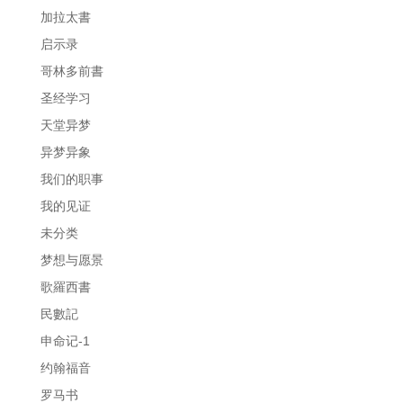
加拉太書
启示录
哥林多前書
圣经学习
天堂异梦
异梦异象
我们的职事
我的见证
未分类
梦想与愿景
歌羅西書
民數記
申命记-1
约翰福音
罗马书