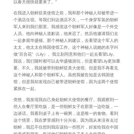
以春天很快就要来了。”
在我进入朝鲜驻美使馆之前，我和那个神秘人却被带进一
个酒店住宿。等我们到达酒店不久，一个身穿军装的朝鲜
军人来到我们那里。我感觉这个朝鲜军人好像是一个外交
人员。他向神秘人道歉说，他来迟了。然后他邀请我们去
一起参观华盛顿。那个神秘人则建议，去看望这个军人的
太太，他太太在韩国使馆工作。这个神秘人说她的名字叫
做“百合花”（Lily）。我立刻同意和他们一起去看望Lily。
我说，我们随时都可以去华盛顿游玩，但是看望Lily更加重
要。不久，我就被带到朝鲜驻美大使馆。但是我不再看见
这个神秘人和那个朝鲜军人。虽然我被告知是去韩国使
馆，但是我却发现自己被带进朝鲜使馆，因为这两个使馆
紧挨在一起。
突然，我发现我自己身处朝鲜大使馆的餐厅。我观察到一
些人在餐厅里吃饭，是一些朝鲜女子在那里一边吃饭，一
边谈话。我看到桌子上有一碗粥，这是唯一的食物。看到
这个情景，我在梦里感到十分兴奋。因为我从来没有去过
朝鲜，我忍不住想到我应该拍一些照片，好发给我在中国
的亲戚和朋友，告诉他们朝鲜发生了多么大的变化。