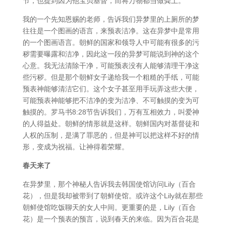
节，也提到因为他宝贝基督，而将万物都当做粪土。
我的一个先知恩赐的老师，告诉我们异梦里的上厕所的梦
往往是一个图画的语言，来预表洁净。这在异梦中是常用
的一个图画语言。朝鲜的国家和领导人中可能有很多的污
秽需要曝露和洁净，因此这一段的异梦可能说到神的这个
心意。我无法清除干净，可能预表没有人能够清理干净这
些污秽。但是那个朝鲜女子递给我一个粗糙的手纸，可能
预表神能够清洁它们。这个女子甚至用手玩弄这些大便，
可能预表神能够把不洁净的变为洁净、不可触摸的变为可
触摸的。罗马书8:28节告诉我们，万有互相效力，叫爱神
的人得益处。朝鲜的情形就是这样。朝鲜国内对基督徒和
人权的压制，是满了罪恶的，但是神可以把这样不好的情
形，变成为祝福。让神得着荣耀。
春天来了
在异梦里，那个神秘人告诉我去韩国使馆访问Lily（百合
花），但是我却被带到了朝鲜使馆。或许这个Lily就在那些
朝鲜使馆吃饭聊天的女人中间。更重要的是，Lily（百合
花）是一个预表的预言，说到春天的来临。因为百合花是