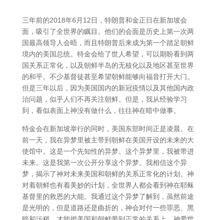
三年前的2018年6月12日，特朗普和金正日在新加坡会
面，吸引了全世界的瞩目。他们的会面是历史上第一次两
国最高领导人会晤，而且特朗普后来成为第一个踏足朝鲜
境内的美国总统。特金会给了世人希望，可以期盼看到两
国关系正常化，以及朝鲜半岛的无核化以及地区甚至世界
的和平。不少基督徒甚至希望朝鲜能够向福音打开大门。
但是三年以后，因为美国国内的新冠疫情以及其他国内政
治问题，似乎人们不再关注朝鲜。但是，我从经验学习
到，看似表面上神没有做什么，往往神在暗中做事。
特金会在新加坡举行的同时，美国东部时间正是凌晨。在
前一天，我在异梦里被主带到朝鲜在美国开设的未来的大
使馆中。这是一个先知性的异梦。这个异梦里，我被带进
未来。这是我第一次公开分享这个异梦。我相信这个异
梦，揭示了神对未来美国和朝鲜的关系正常化的计划。神
对着朝鲜也有着美妙的计划，全世界人都会看到神在耶稣
基督里的救恩的大能。我通过这个异梦了解到，虽然前途
是光明的，但是道路还是曲折的，神会对付一些罪恶、黑
暗和污秽，才能把美国和朝鲜带到正常的关系上。神爱世