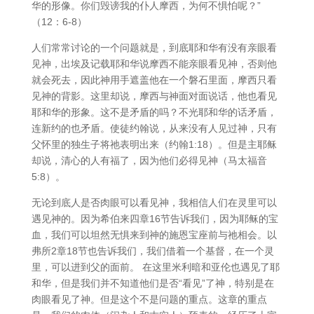
华的形像。你们毁谤我的仆人摩西，为何不惧怕呢？”
（12：6-8）
人们常常讨论的一个问题就是，到底耶和华有没有亲眼看
见神，出埃及记载耶和华说摩西不能亲眼看见神，否则他
就会死去，因此神用手遮盖他在一个磐石里面，摩西只看
见神的背影。这里却说，摩西与神面对面说话，他也看见
耶和华的形象。这不是矛盾的吗？不光耶和华的话矛盾，
连新约的也矛盾。使徒约翰说，从来没有人见过神，只有
父怀里的独生子将祂表明出来（约翰1:18）。但是主耶稣
却说，清心的人有福了，因为他们必得见神（马太福音
5:8）。
无论到底人是否肉眼可以看见神，我相信人们在灵里可以
遇见神的。因为希伯来四章16节告诉我们，因为耶稣的宝
血，我们可以坦然无惧来到神的施恩宝座前与祂相会。以
弗所2章18节也告诉我们，我们借着一个基督，在一个灵
里，可以进到父的面前。 在这里米利暗和亚伦也遇见了耶
和华，但是我们并不知道他们是否“看见”了神，特别是在
肉眼看见了神。但是这个不是问题的重点。这章的重点