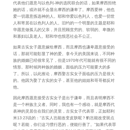
代表他们愿意与以色列-神的选民联合的话，如果摩西拒绝
她的话，或许就不会显出摩西的谦卑了。摩西爱神，他也
爱一切愿意拣选神的人。耶和华爱以色列人，也爱一切世
人和寄居在以色列人的人。旧约的一个明显的主题是耶和
华愿意做孤儿的父亲，并且照顾贫穷的、软弱的、卑微的
和寡妇以及老人。耶和华也恨恶社会不公正。
如果古实女子愿意嫁给摩西，而且摩西也谦卑愿意接受的
话，那就可能彰显了神的爱。拿今天的美国来说，不同种
族的婚姻已经很常见了，但是1970年代可能就有很不同的
情形。那时候跨种族的婚姻，面临的压力可能要大的多
了。所以，以此推论，摩西娶古实女子面临的压力是很大
的。他因为娶了古实的女子，甚至他的姐姐和哥哥都反对
他。
因此摩西愿意接受古实女子是出于谦卑，而且表明摩西不
是一个种族主义者。同时，我也有一个感动，就是摩西代
表神的灵居住在我们的灵里，古实女子代表罪，正如耶利
米13:23说的：“古实人岂能改变皮肤呢？豹岂能改变斑点
呢？若能，你们这习惯行恶的，便能行善了。”如果代表罪