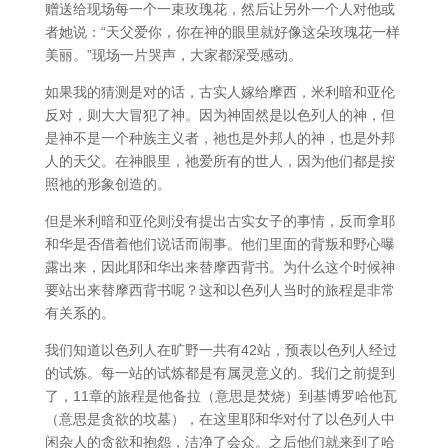
赠送给现场每一个一束玫瑰花，然后让另外一个人对他或
者她说：“天父爱你，你在神的眼里就好像这朵玫瑰花一样
美丽。”现场一片哭声，大家都深受感动。
如果我的猜测是对的话，古实人嫁给摩西，米利暗和亚伦
反对，则大大冒犯了神。因为神固然是以色列人的神，但
是神不是一个种族主义者，祂也是外邦人的神，也是外邦
人的天父。在神眼里，祂爱所有的世人，因为他们都是按
照祂的形象创造的。
但是米利暗和亚伦则没有提出古实女子的事情，反而拿耶
和华是否借着他们说话而闹事。他们里面的背叛和野心曝
露出来，因此耶和华出来替摩西背书。为什么这个时候神
要站出来替摩西背书呢？这和以色列人当时的旅程是非常
有关系的。
我们知道以色列人在旷野一共有42站，预表以色列人经过
的试炼。每一站的试炼都是有属灵意义的。我们之前提到
了，11章的旅程是他备拉（意思是焚烧）到基博罗哈他瓦
（意思是贪欲的坟墓），在这里耶和华对付了以色列人中
闲杂人的贪欲和抱怨，洁净了会众。之后他们就来到了哈