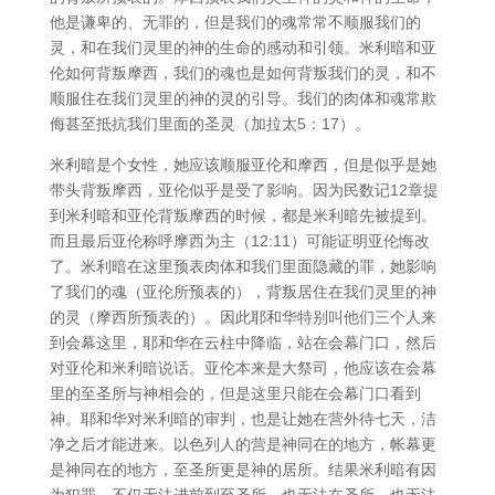
他是谦卑的、无罪的，但是我们的魂常常不顺服我们的
灵，和在我们灵里的神的生命的感动和引领。米利暗和亚
伦如何背叛摩西，我们的魂也是如何背叛我们的灵，和不
顺服住在我们灵里的神的灵的引导。我们的肉体和魂常欺
侮甚至抵抗我们里面的圣灵（加拉太5：17）。
米利暗是个女性，她应该顺服亚伦和摩西，但是似乎是她
带头背叛摩西，亚伦似乎是受了影响。因为民数记12章提
到米利暗和亚伦背叛摩西的时候，都是米利暗先被提到。
而且最后亚伦称呼摩西为主（12:11）可能证明亚伦悔改
了。米利暗在这里预表肉体和我们里面隐藏的罪，她影响
了我们的魂（亚伦所预表的），背叛居住在我们灵里的神
的灵（摩西所预表的）。因此耶和华特别叫他们三个人来
到会幕这里，耶和华在云柱中降临，站在会幕门口，然后
对亚伦和米利暗说话。亚伦本来是大祭司，他应该在会幕
里的至圣所与神相会的，但是这里只能在会幕门口看到
神。耶和华对米利暗的审判，也是让她在营外待七天，洁
净之后才能进来。以色列人的营是神同在的地方，帐幕更
是神同在的地方，至圣所更是神的居所。结果米利暗有因