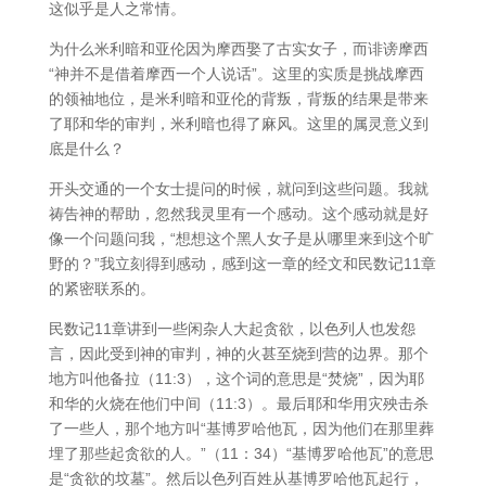
这似乎是人之常情。
为什么米利暗和亚伦因为摩西娶了古实女子，而诽谤摩西
“神并不是借着摩西一个人说话”。这里的实质是挑战摩西
的领袖地位，是米利暗和亚伦的背叛，背叛的结果是带来
了耶和华的审判，米利暗也得了麻风。这里的属灵意义到
底是什么？
开头交通的一个女士提问的时候，就问到这些问题。我就
祷告神的帮助，忽然我灵里有一个感动。这个感动就是好
像一个问题问我，“想想这个黑人女子是从哪里来到这个旷
野的？”我立刻得到感动，感到这一章的经文和民数记11章
的紧密联系的。
民数记11章讲到一些闲杂人大起贪欲，以色列人也发怨
言，因此受到神的审判，神的火甚至烧到营的边界。那个
地方叫他备拉（11:3），这个词的意思是“焚烧”，因为耶
和华的火烧在他们中间（11:3）。最后耶和华用灾殃击杀
了一些人，那个地方叫“基博罗哈他瓦，因为他们在那里葬
埋了那些起贪欲的人。”（11：34）“基博罗哈他瓦”的意思
是“贪欲的坟墓”。然后以色列百姓从基博罗哈他瓦起行，