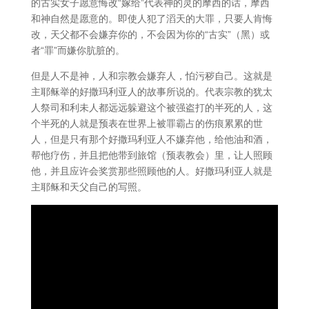
的古实女子愿意悔改“嫁给”代表神的灵的摩西的话，摩西
和神自然是愿意的。即使人犯了滔天的大罪，只要人肯悔
改，天父都不会嫌弃你的，不会因为你的“古实”（黑）或
者“罪”而嫌你肮脏的。
但是人不是神，人和宗教会嫌弃人，怕污秽自己。这就是
主耶稣举的好撒玛利亚人的故事所说的。代表宗教的犹太
人祭司和利未人都远远躲避这个被强盗打的半死的人，这
个半死的人就是预表在世界上被罪霸占的伤痕累累的世
人，但是只有那个好撒玛利亚人不嫌弃他，给他油和酒，
帮他疗伤，并且把他带到旅馆（预表教会）里，让人照顾
他，并且应许会奖赏那些照顾他的人。好撒玛利亚人就是
主耶稣和天父自己的写照。