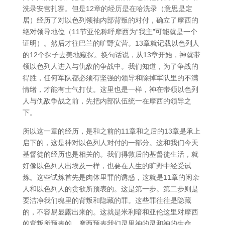
洗录安营扎寨。但是12章的经历是在哈洗录（意思是定
居）经历了对以色列领袖内部背叛的对付，确立了摩西的
绝对领导地位（11节亚伦称呼摩西为“我主”可能就是一个
证明）。然后才往巴兰的旷野安营。13章就记载以色列人
的12个探子去美地窥探。换句话说，从13章开始，神就带
领以色列人进入与仇敌的争战中。我们知道，为了争战的
得胜，任何军队都必须有坚强的领导和除掉军队里的不满
情绪，才能有士气打仗。这里也是一样，神在带领以色列
人与仇敌争战之前，先把内部队伍统一在摩西的领导之
下。
所以这一章的经历，是和之前的11章和之后的13章是承上
启下的，这是神对以色列人对付的一部分。这和我们今天
基督徒的经历也是相关的。我们得救后的基督徒生活，就
好像以色列人出埃及一样，也要在人生的旷野中经受试
炼。这些试炼首先是肉体里罪的诱惑，这就是11章的闲杂
人和以色列人的贪欲所预表的。这是第一步。第二步则是
要洁净我们魂里的背叛和隐藏的罪。这些罪往往是隐藏
的，不容易显露出来的。这就是米利暗和亚伦这里对摩西
的背叛所预表的。摩西预表我们灵里神的灵和神的生命，