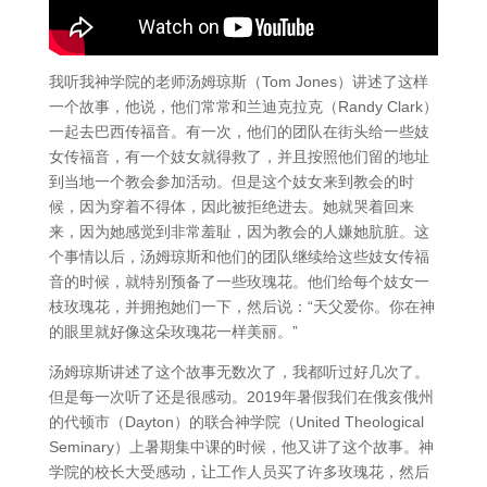
我听我神学院的老师汤姆琼斯（Tom Jones）讲述了这样
一个故事，他说，他们常常和兰迪克拉克（Randy Clark）
一起去巴西传福音。有一次，他们的团队在街头给一些妓
女传福音，有一个妓女就得救了，并且按照他们留的地址
到当地一个教会参加活动。但是这个妓女来到教会的时
候，因为穿着不得体，因此被拒绝进去。她就哭着回来
来，因为她感觉到非常羞耻，因为教会的人嫌她肮脏。这
个事情以后，汤姆琼斯和他们的团队继续给这些妓女传福
音的时候，就特别预备了一些玫瑰花。他们给每个妓女一
枝玫瑰花，并拥抱她们一下，然后说：“天父爱你。你在神
的眼里就好像这朵玫瑰花一样美丽。”
汤姆琼斯讲述了这个故事无数次了，我都听过好几次了。
但是每一次听了还是很感动。2019年暑假我们在俄亥俄州
的代顿市（Dayton）的联合神学院（United Theological
Seminary）上暑期集中课的时候，他又讲了这个故事。神
学院的校长大受感动，让工作人员买了许多玫瑰花，然后