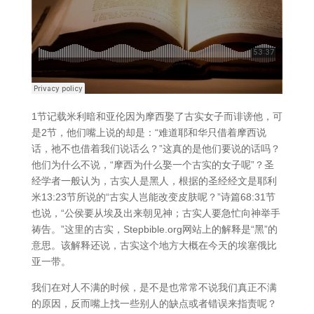
1节记载米利暗和亚伦因为摩西娶了古实女子而诽谤他，可
是2节，他们嘴上说的却是：“难道耶和华只借着摩西说
话，祂不也借着我们说话么？”这真的是他们要说的话吗？
他们为什么不说，“摩西为什么娶一个古实的女子呢”？圣
经学者一般认为，古实人是黑人，根据的圣经经文是耶利
米13:23节所说的“古实人岂能改变皮肤呢？”诗篇68:31节
也说，“公侯要从埃及出来朝见神；古实人要急忙向神举手
祷告。”这里的古实，Stepbible.org网站上的解释是“黑”的
意思。该解释还说，古实这个地方大概在今天的埃塞俄比
亚一带。
我们在对人不满的时候，是不是也常常不说我们真正不满
的原因，反而嘴上找一些别人的缺点或者错误来指责呢？