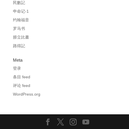
民數記
申命记-1
约翰福音
罗马书
腓立比書
路得記
Meta
登录
条目 feed
评论 feed
WordPress.org