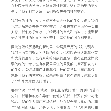
为犯罪，不仅无法进前到至圣所，也无法在圣所，也无法
在外院子来遇见神，只能在营外隔离。这在新约里的意义
是，当我们犯罪之后，我们就会失去与神的交通。
我们作为神的儿女，虽然不会失去永远的生命，但是我们
犯罪之后就会失去与神的交通，会失去在神里面的平安和
安息。我们必须悔改，并经历神的审判和洁净，才能重新
进入预表神的同在的神的营中，享受祂的同在和安息。
因此这段经历是我们新约里一些属灵经历的很好的预表。
我们里面有闲杂人的贪欲的生命，也有以色列人渴慕韭菜
和大蒜的生命，也有米利暗背叛的生命，也有亚伦这样软
弱的魂的生命，也有在灵里居住的圣灵的（摩西预表的）
的生命。关键是我们让谁掌权。神的旨意是让摩西掌权，
就是让我们的灵掌权。如果你明白了这个道理，你就明白
了耶和华对摩西说的话了。
耶和华说：“耶和华就说，你们且听我的话：你们中间若有
先知，我耶和华必在异象中使他认识我，我要在梦中与他
说话。我的仆人摩西不是这样；他在我全家是忠信的。我
与他面对面说话，乃是明说，不用谜语，他也看见我耶和