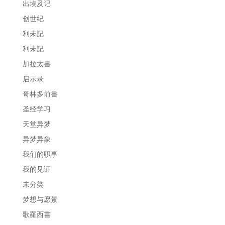
出埃及记
创世纪
利未記
利未記
加拉太書
启示录
哥林多前書
圣经学习
天堂异梦
异梦异象
我们的职事
我的见证
未分类
梦想与愿景
歌羅西書