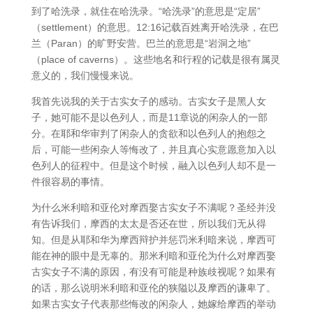
到了哈洗录，就住在哈洗录。“哈洗录”的意思是“定居”
（settlement）的意思。12:16记载百姓离开哈洗录，在巴
兰（Paran）的旷野安营。巴兰的意思是“岩洞之地”
（place of caverns）。这些地名和行程的记载是很有属灵
意义的，我们慢慢来说。
我首先说我的关于古实女子的感动。古实女子是黑人女
子，她可能不是以色列人，而是11章说的闲杂人的一部
分。在耶和华审判了闲杂人的贪欲和以色列人的抱怨之
后，可能一些闲杂人等悔改了，并且真心实意愿意加入以
色列人的征程中。但是这个时候，融入以色列人却不是一
件很容易的事情。
为什么米利暗和亚伦对摩西娶古实女子不满呢？圣经并没
有告诉我们，摩西的太太是否还在世，所以我们无从得
知。但是从耶和华为摩西辩护并惩罚米利暗来说，摩西可
能在神的眼中是无辜的。那米利暗和亚伦为什么对摩西娶
古实女子不满的原因，有没有可能是种族歧视呢？如果有
的话，那么说明米利暗和亚伦的狭隘以及摩西的谦卑了。
如果古实女子代表那些悔改的闲杂人，她嫁给摩西的举动