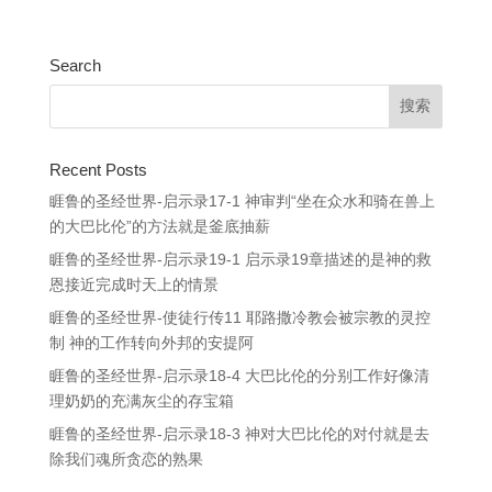
Search
Recent Posts
睚鲁的圣经世界-启示录17-1 神审判“坐在众水和骑在兽上
的大巴比伦”的方法就是釜底抽薪
睚鲁的圣经世界-启示录19-1 启示录19章描述的是神的救
恩接近完成时天上的情景
睚鲁的圣经世界-使徒行传11 耶路撒冷教会被宗教的灵控
制 神的工作转向外邦的安提阿
睚鲁的圣经世界-启示录18-4 大巴比伦的分别工作好像清
理奶奶的充满灰尘的存宝箱
睚鲁的圣经世界-启示录18-3 神对大巴比伦的对付就是去
除我们魂所贪恋的熟果