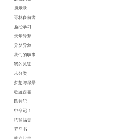
启示录
哥林多前書
圣经学习
天堂异梦
异梦异象
我们的职事
我的见证
未分类
梦想与愿景
歌羅西書
民數記
申命记-1
约翰福音
罗马书
腓立比書