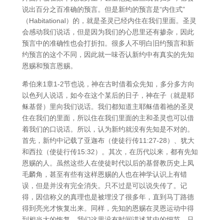
说出百分之百准确的预言。但是新约的预言是“内住式”
（Habitational）的，就是圣灵已经内住在我们里面。圣灵
会感动我们说话，但是因为我们的心思里还有掺杂，因此
预言中的准确性也会打折扣。很多人不明白旧约预言和新
约预言的这个不同，因此就一味否认新约中有真实的先知
恩赐和预言恩赐。
希伯来1章1-2节也说，神在古时借着众先知，多分多方向
以色列人说话，如今在这个某后的日子，神在子（就是耶
稣基督）里向我们说话。我们都知道主耶稣借着祂的圣灵
住在我们的里面，所以住在我们里面的主和圣灵也可以借
着我们的口说话。所以，认为新约就没有先知是不对的。
首先，新约中记载了亚迦布（使徒行传11:27-28）、犹大
和西拉（使徒行传15:32）。其次，在历代以来，都有先知
恩赐的人。虽然这些人在使徒时代以后的基督教历史上凤
毛麟角，甚至有些有这样恩赐的人也在神学认识上有错
误，但是并没有完全消失。只不过是可以说失传了。记
得，因信称义的真理也是被埋没了很多年，直到马丁路德
得到亮光才恢复出来。同样，先知的恩赐在灵恩运动中得
到相当大的恢复，我们这里没有时间讲述其中的细节。只