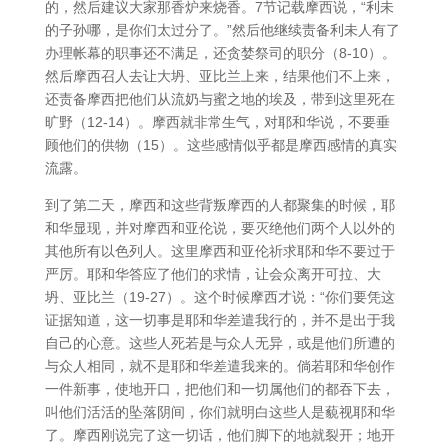
的，然后建议大家那香炉来烧香。7节记载摩西说，“利未
的子孙哪，是你们太过分了。”然后他继续责备利未人有了
办理帐幕的职事还不满足，还贪婪祭司的职分（8-10）。
然后摩西召人去让大坍、亚比兰上来，结果他们不上来，
还责备摩西把他们从流奶与蜜之地的埃及，带到这里死在
旷野（12-14）。摩西就非常生气，对耶和华说，不要垂
顾他们的供物（15）。这些感情似乎都是摩西感情的真实
流露。
到了第二天，摩西和这些背叛摩西的人都聚集的时候，耶
和华显现，并对摩西和亚伦说，要灭绝他们两个人以外的
其他所有以色列人。这里摩西和亚伦祈求耶和华不要过于
严厉。耶和华答应了他们的求情，让会众离开可拉、大
坍、亚比兰（19-27）。这个时候摩西才说：“你们要凭这
证据知道，这一切事是耶和华差遣我行的，并不是出于我
自己的心意。这些人死若是与众人无异，或是他们所遭的
与众人相同，就不是耶和华差遣我来的。倘若耶和华创作
一件新事，使地开口，把他们和一切属他们的都吞下去，
叫他们活活的坠落阴间，你们就明白这些人是藐视耶和华
了。摩西刚说完了这一切话，他们脚下的地就裂开；地开