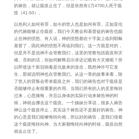
的祷告，就让瘟疫止住了，但是依然有1万4700人死于瘟
疫（41-50）。
以色利人如何有罪，如今的世人也是如何有罪。正如亚伦
的代祷能够止住瘟疫，我们今天教会和基督徒的祷告也能
止住神的愤怒。有人说，神的愤怒都在十字架上临到耶稣
基督了，因此神的愤怒不再临到我们。这一方面是对的，
但是并不是说神不会管教我们，这里的管教包括瘟疫和灾
难。否则的话，你如何解释启示录还记载有大灾难呢？所
以即使这个新冠病毒是仇敌来的攻击，既然神许可它发
生，那就说明神也在管教我们。从这一章的故事来看，除
了世人的背叛会带来瘟疫之外，我们的祷告也对于瘟疫是
否能够停止有很重要的作用。当我们所有的人的灵里悔转
过来，心思痛悔，并且以身体的实际行动来祷告神的时
候，神就会挪去这个瘟疫。一个姊妹分享说，很多人祷告
神让这个瘟疫停止，其实这个祷告还不是最好的祷告。神
的心意是我们能够悔转向祂，所以好的祷告，是我们借着
这个瘟疫悔转向神。当大家都悔转向神的时候，瘟疫自然
就会止住了。