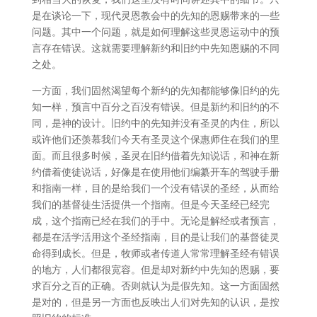
是在谈论一下，现代灵恩教会中的先知的恩赐带来的一些
问题。其中一个问题，就是如何理解这些灵恩运动中的预
言存在错误。这就需要理解新约和旧约中先知恩赐的不同
之处。
一方面，我们固然渴望每个新约的先知都能够像旧约的先
知一样，预言中百分之百没有错误。但是新约和旧约的不
同，是神的设计。旧约中的先知并没有圣灵的内住，所以
或许他们还羡慕我们今天有圣灵这个保惠师住在我们的里
面。而且很多时候，圣灵在旧约借着先知说话，和神在新
约借着使徒说话，好像是在使用他们编纂开车的驾驶手册
和指南一样，目的是给我们一个没有错误的圣经，从而给
我们的基督徒生活提供一个指南。但是今天圣经已经完
成，这个指南已经在我们的手中。无论是解经或者预言，
都是在活学活用这个圣经指南，目的是让我们的基督徒灵
命得到成长。但是，牧师或者传道人常常理解圣经有错误
的地方，人们都很宽容。但是却对新约中先知的恩赐，要
求百分之百的正确。否则就认为是假先知。这一方面固然
是对的，但是另一方面也反映出人们对先知的认识，是按