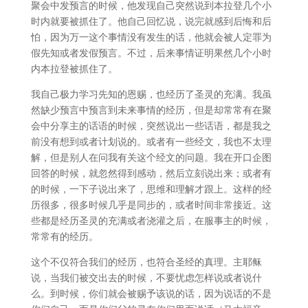
聚会中发预言的时候，他发现自己突然说到本拉登几个小
时内就要被抓住了。他自己回忆说，说完就感到后悔和后
怕，因为万一这个事情没有发生的话，他就会被人定罪为
假先知或者发假预言。不过，后来事情证明果然几个小时
内本拉登被抓住了。
我自己极力学习先知的恩赐，也经历了圣灵的充满。我虽
然缺少预言中预言到未来事情的经历，但是却常常有在聚
会中分享主的话语的时候，突然说出一些话语，都是我之
前没有想到或者计划说的。或者有一些经文，我也不太理
解，但是别人在问我有关这个经文的问题。我在开口企图
回答的时候，就忽然得到感动，然后立刻说出来；或者有
的时候，一下子说出来了，思维和理解才跟上。这样的经
历很多，很多时候几乎是同步的，或者时间非常接近。这
些都是经历圣灵的充满或者浇灌之后，在服事主的时候，
常常有的经历。
这个不仅符合我们的经历，也符合圣经的真理。主耶稣
说，当我们被交出去的时候，不要忧虑怎样说或者说什
么。到时候，你们就会被赐予该说的话，因为说话的不是