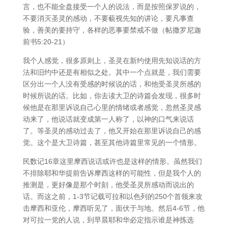
言，也不能全盘接受一个人的说法，而是按照保罗说的，
不要消灭圣灵的感动，不要藐视先知的讲论，要凡事查
验，善美的要持守，各样的恶事要禁戒不做（帖撒罗尼迦
前书5:20-21）
我个人感觉，很多原则上，圣灵在新约使用先知说话的方
法和旧约中还是有相似之处。其中一个点就是，我们需要
区分出一个人没有受感的时候说的话，和他受圣灵所感的
时候所说的话。比如，你去读大卫的诗篇会发现，很多时
候他是在那里诉说自己心里的情绪或者感觉，忽然圣灵感
动来了，他说话就变成第一人称了，以神的口气来说话
了。等圣灵的感动过去了，他又开始在那里诉说自己的感
觉。这个是大卫诗篇，甚至其他诗篇里常见的一个情形。
民数记16章这里摩西说话或许也是这样的情形。虽然我们
不排除耶和华提前告诉摩西这样的可能性，但是我个人的
推测是，更好像是那个时刻，他受圣灵所感动而说出的
话。而这之前，1-3节记载可拉和以色列的250个首领来攻
击摩西和亚伦，摩西听见了，面伏于与地。然后4-6节，他
对可拉一党的人说，到早晨耶和华必定指示谁是神拣选