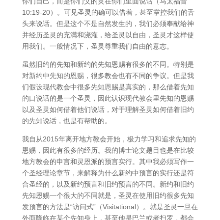
你们自己，而是你们父的灵在你们里面说话（马太福音
10:19-20）。可见圣灵的确可以借着，甚至掌控我们的舌
头来说话。但是这个不是自然发生的，我们必须奉献给神
并经历圣灵的充满和浇灌，给圣灵以自由，圣灵才这样使
用我们。一般情况下，圣灵尊重我们自由的意志。
虽然旧约的先知和新约的先知恩赐有很多的不同。特别是
对新约中先知的恩赐，很多教会也有不同的争议。但是我
们假设现代教会中很多先知恩赐是真实的，那么借着先知
的口说话的是一个圣灵，因此认识现代教会里先知的恩赐
以及圣灵如何借着他们说话，对于理解圣灵如何借着旧约
的先知说话，也是有帮助的。
我自从2015年离开地方教会开始，极力学习和追求先知的
恩赐，因此有很多的经历。我的博士论文题目也是在比较
地方教会的申言和灵恩派的预言实行。其中我必须写作一
个圣经理论章节，来解释为什么新约中预言的实行还是符
合圣经的，以及新约预言和旧约预言的不同。新约和旧约
先知恩赐一个很大的不同就是，圣灵在使用旧约很多先知
发预言的方法是“访问式”（Visitational）。就是圣灵一旦在
外面降临在某个先知身上，甚至他是巴兰或者扫罗，都会