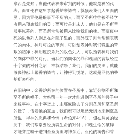
摩西是先知，当他代表神来审判的时候，他就是神的代
表。而亚伦在这里拿起香炉来祷告，就预表我们人里面的
灵，因为亚伦是服事至圣所的人，而至圣所往往被圣经学
者用来预表我们的灵；而可拉是利未人，他们是在圣所里
服事帐幕的。而圣所常常被用来比喻我们的魂。而瘟疫中
死的以色列人则是在外院子里的，而外院子则常常预表我
们的肉体。神对可拉的审判，可以预表神对我们魂里的背
叛的洁净；神用瘟疫杀死的以色列人，可以预表神对我们
的肉体中罪的对付。当我们的肉体的罪和魂里的背叛经过
十字架的对付之后，神就洁净了我们。我们的灵里，就能
够像神献上馨香的祷告，让神得到悦纳。这就是亚伦的香
炉所表征的。
在旧约中，金香炉所在的位置在圣所中，靠近分割圣所和
至圣所的幔子。大祭司一年一次才能进到至圣所的幔子中
来服事神。在十字架上，主耶稣除去了分割圣所和至圣所
的幔子，借着祂的宝血，我们都可以坦然无惧地来到至圣
所里，得神的恩典和怜悯（希伯来4:16）。但在属灵的经
历中，我们常常要经历魂生命的对付，和魂生命的破碎，
才能穿过幔子进到至圣所里与神亲近。亚伦的祷告和香