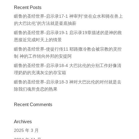
Recent Posts
睚鲁的圣经世界-启示录17-1 神审判“坐在众水和骑在兽上
的大巴比伦”的方法就是釜底抽薪
睚鲁的圣经世界-启示录19-1 启示录19章描述的是神的救
恩接近完成时天上的情景
睚鲁的圣经世界-使徒行传11 耶路撒冷教会被宗教的灵控
制 神的工作转向外邦的安提阿
睚鲁的圣经世界-启示录18-4 大巴比伦的分别工作好像清
理奶奶的充满灰尘的存宝箱
睚鲁的圣经世界-启示录18-3 神对大巴比伦的对付就是去
除我们魂所贪恋的熟果
Recent Comments
Archives
2025 年 3 月