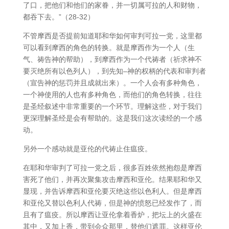
了口，把他们和他们的家眷，并一切属可拉的人和财物，
都吞下去。”（28-32）
不管摩西是否提前知道耶和华如何审判可拉一党，这里都
可以看到摩西的角色的转换。就是摩西作为一个人（生
气、祷告神的帮助），到摩西作为一个代祷者（祈求神不
要灭绝所有以色列人），到先知–神的权柄的代表和审判者
（宣告神的惩罚并且成就出来）。一个人会有多种角色，
一个神使用的人也有多种角色，而他们的角色转换，往往
是圣经叙述中非常重要的一个环节。理解这些，对于我们
更深理解圣经是会有帮助的。这是我们这次读经的一个感
动。
另外一个感动就是亚伦的代祷止住瘟疫。
在耶和华审判了可拉一党之后，很多百姓依然抱怨是摩西
害死了他们，并再次聚集攻击摩西和亚伦。结果耶和华又
显现，并告诉摩西和亚伦要灭绝这些以色利人。但是摩西
和亚伦又替以色利人代祷，但是神的愤怒已经发作了，而
且有了瘟疫。所以摩西让亚伦拿着香炉，把坛上的火盛在
其中，又加上香，带到会众那里，替他们遮罪。这样亚伦