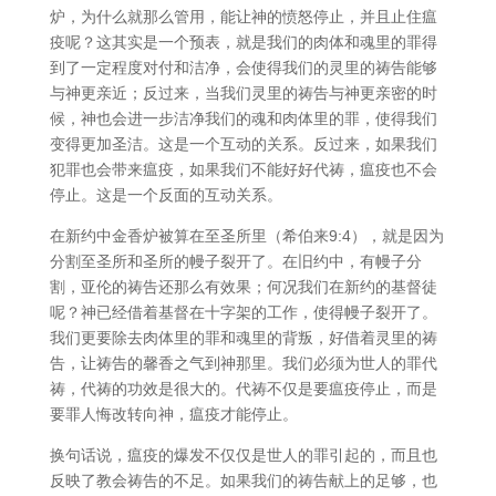
炉，为什么就那么管用，能让神的愤怒停止，并且止住瘟
疫呢？这其实是一个预表，就是我们的肉体和魂里的罪得
到了一定程度对付和洁净，会使得我们的灵里的祷告能够
与神更亲近；反过来，当我们灵里的祷告与神更亲密的时
候，神也会进一步洁净我们的魂和肉体里的罪，使得我们
变得更加圣洁。这是一个互动的关系。反过来，如果我们
犯罪也会带来瘟疫，如果我们不能好好代祷，瘟疫也不会
停止。这是一个反面的互动关系。
在新约中金香炉被算在至圣所里（希伯来9:4），就是因为
分割至圣所和圣所的幔子裂开了。在旧约中，有幔子分
割，亚伦的祷告还那么有效果；何况我们在新约的基督徒
呢？神已经借着基督在十字架的工作，使得幔子裂开了。
我们更要除去肉体里的罪和魂里的背叛，好借着灵里的祷
告，让祷告的馨香之气到神那里。我们必须为世人的罪代
祷，代祷的功效是很大的。代祷不仅是要瘟疫停止，而是
要罪人悔改转向神，瘟疫才能停止。
换句话说，瘟疫的爆发不仅仅是世人的罪引起的，而且也
反映了教会祷告的不足。如果我们的祷告献上的足够，也