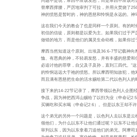
问题不是说，摩西不应该发怒，而是摩西不应该对
替摩西撑腰，严厉地审判了可拉，并用火焚烧了25
神的愤怒是暂时的，神的恩慈和怜悯是永远的。神
这在我们今天的教会了也是同样一个原则。有的时
初信的信徒，原则都是以爱为主。如果我们过于严
做错的地方，而是他们的属灵生命幼稚，如果你过
摩西当然知道这个原则。出埃及36:6-7节记载
恤、有恩典的神，不轻易发怒，并有丰盛的慈爱和
必追讨他的罪孽，自父及子及孙，直到三四代。”
的怜悯远远大于祂的愤怒。所以摩西明知故犯，他
而且满有恩慈把生命的活水赐给第二代以色列人的
接下来的14-22节记录了，摩西带领以色列人企
争战，因为神把西洱山赐给了以扫为业（申命记2:
买辆吃和买水喝（申命记2:6）。但是以东王却不
这个弟兄的另外一个问题是，以色列人去以东是云
领他们，为什么以东不让他们通过呢？以东不让他
审判以东，因为以东拿着刀追他们的弟兄。阿摩司1
为他拿刀追赶兄弟，塞住怜恤，时常发怒撕裂，长