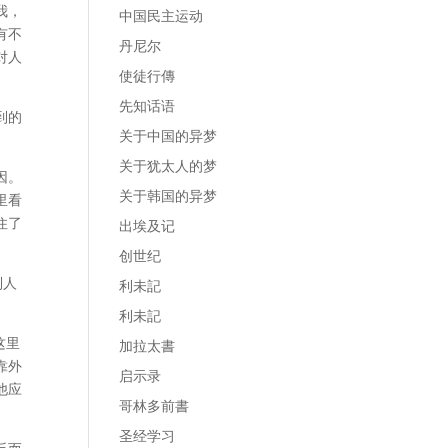
我，
中国民主运动
有不
丹尼尔
对人
使徒行傳
先知话语
到的
关于中国的异梦
关于犹太人的梦
因。
关于韩国的异梦
里看
住了
出埃及记
创世纪
列人
利未記
利未記
这里
加拉太書
靠外
启示录
他应
哥林多前書
圣经学习