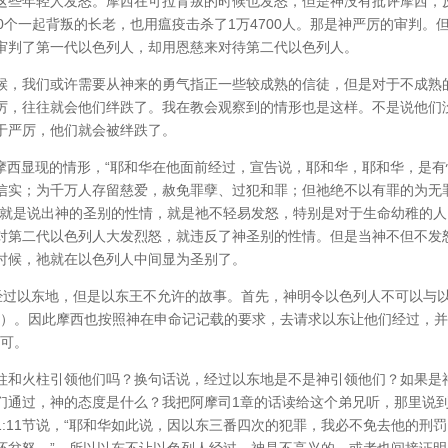
这些年轻人发怒。摩西在可拉背叛的时候也发怒，但是神没有批评摩西，
0个一起背叛的长老，也用瘟疫击杀了1万4700人。那是神严厉的审判。
审判了第一代以色列人，却用恩慈来对待第二代以色列人。
候，我们或许需要从神来的勇气指正一些较成熟的信徒，但是对于不成熟
厉，往往就会他们绊跌了。我在教会观察到的情形也是这样。不是说他们
于严厉，他们就会被绊跌了。
神向摩西显现的情形，“耶和华在他面前经过，宣告说，耶和华，耶和华，是有
信实；为千万人存留慈爱，赦免罪孽、过犯和罪；但祂绝不以有罪的为无
这就是说出神的圣别的性情，就是祂不轻易发怒，特别是对于生命幼稚的人
对第二代以色列人大发烈怒，就违反了神圣别的性情。但是当神不但不发
时候，祂就在以色列人中间显为圣别了。
图经过以东地，但是以东王不允许的故事。首先，神明令以色列人不可以与
5）。因此摩西也按照神在申命记记载的要求，去请求以东让他们经过，
许可。
柱和火柱引领他们吗？换句话说，经过以东地是不是神引领他们？如果是
们通过，神的态度是什么？我把阿摩司1章的话读给这个弟兄听，那里说
:11节说，“耶和华如此说，因以东三番四次的犯罪，我必不免去他的刑
怀忿怒。”。所以以东不让以色列人经过，神是不高兴的，或者也间接证明