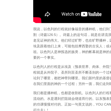
我说，以色列的行程就好像福音的播种机，他们到
割（诗篇126:5）。诗篇上的这句话，就是在讲
老见证神的伟大。他们经过旷野，也在旷野播种，
埃及跟着他们上来，可能包括摩西娶的古实人；或
祖。以色列人是神拣选的族类，神的帐幕就是神的
要的一个事实。
以色列人的行程是从埃及（预表世界、肉体、外院
程就是从外院子、圣所到至圣所不断圣别的一个过
论到了哪里，都把神带到哪里。我们新约里的基督
在我们里面的神的一个过程；另外一面，我们走到
我们都是播种机，也都是收割机。以色列人的行程
流动的。水是遇到拦阻就会绕道而行的。以东预表
的功课慢慢对付的。正如一句英文说的，YOU CANNOT
赶出去）!