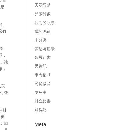
反而
天堂异梦
但是
异梦异象
我们的职事
的、
没有
我的见证
未分类
怜
梦想与愿景
罪，
歌羅西書
，祂
民數記
怒，
申命记-1
约翰福音
以东
罗马书
并付钱
腓立比書
路得記
神引
到神
罚；因
Meta
，是