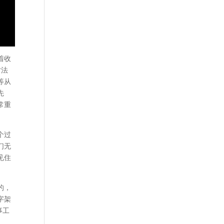
着收
对法
等从
先
常重
个过
们无
见住
的，
字架
事工