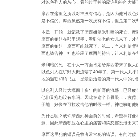
对以色列人的灰心，看的过于神的应许和神的大能
摩西在这里之所以对神没有信心，是因为他对以色
是不信的。摩西虽然第一次没有不信，但是第二次
本章一开始，就记载了摩西姐姐米利暗的死亡。摩
摩西的姐姐在那里观望，看到法老的女儿来了，才
摩西的姐姐，摩西可能就死了。第二，当米利暗背
西也祷告神，神也答应了摩西的祷告，让米利暗在
米利暗的死，在个人一方面肯定给摩西带来了很大
以色列人在旷野大概流荡了40年了。第一代人几
地的迦勒和约书亚，是最后活着的第一代人中的少
以色列人经过大概四十多年的旷野的流荡，已经疲
他们又抱怨没有水喝。因此在这个节骨眼上，疲倦
于地，好像在可拉攻击他的时候一样。神也吩咐他
为什么呢？或许摩西到神面前的时候，希望神好像
测。因此摩西积压在心里的痛苦和愤怒都发泄出来
摩西这里犯的错误是牧者常常犯的错误。有的时候