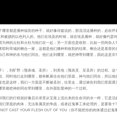
了哪里都是播种福音的种子。就好像诗篇说的，那流泪这播种的，必欢呼
流浪和被掳的以色列人的。他们在埃及的时候，就在埃及播种，就好像约瑟
因为神的云柱和火柱与他们在一起；另一方面也是收割，比如一些闲杂人
者耶利哥城的喇合一家，这都是他们播种和收割的结果。喇合还是基督的
自己和神的名与他们同在。他们走到哪里，就把神带到哪里，因此这是非
子），到旷野（预表魂、圣所），到美地（预表灵、至圣所）的过程。这
程。同时他们走到哪里，都有帐幕住在他们里面，神与他们同在，所以他
徒也是这样，我们一方面是不断被圣别，往里走，通过祷告到我们里面遇
哪里都把神的同在带到哪里，在外面彰显神的一个过程。
和我们的行程就好像启示录里从宝座上流出来的生命河的水一样，它是活
我们里面的肉体，无法靠属灵的争战，或者赶鬼事工来处理的，是要靠十
 CAST YOUR FLESH OUT OF YOU（你不能把你的肉体通过赶鬼