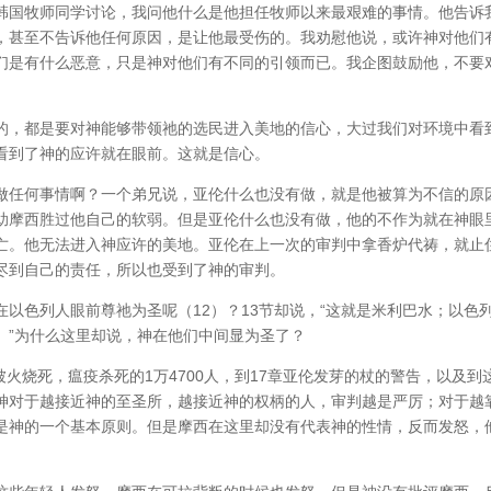
韩国牧师同学讨论，我问他什么是他担任牧师以来最艰难的事情。他告诉
，甚至不告诉他任何原因，是让他最受伤的。我劝慰他说，或许神对他们
们是有什么恶意，只是神对他们有不同的引领而已。我企图鼓励他，不要
的，都是要对神能够带领祂的选民进入美地的信心，大过我们对环境中看
看到了神的应许就在眼前。这就是信心。
做任何事情啊？一个弟兄说，亚伦什么也没有做，就是他被算为不信的原
助摩西胜过他自己的软弱。但是亚伦什么也没有做，他的不作为就在神眼
亡。他无法进入神应许的美地。亚伦在上一次的审判中拿香炉代祷，就止
尽到自己的责任，所以也受到了神的审判。
以色列人眼前尊祂为圣呢（12）？13节却说，“这就是米利巴水；以色
。”为什么这里却说，神在他们中间显为圣了？
被火烧死，瘟疫杀死的1万4700人，到17章亚伦发芽的杖的警告，以及到
神对于越接近神的至圣所，越接近神的权柄的人，审判越是严厉；对于越
是神的一个基本原则。但是摩西在这里却没有代表神的性情，反而发怒，
。