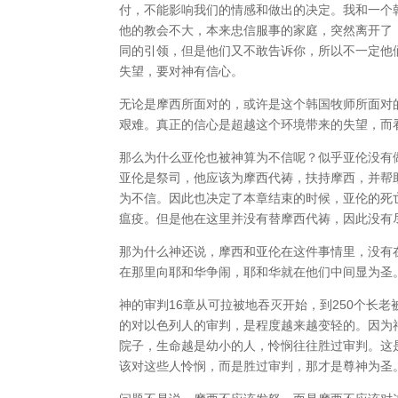
付，不能影响我们的情感和做出的决定。我和一个
他的教会不大，本来忠信服事的家庭，突然离开了
同的引领，但是他们又不敢告诉你，所以不一定他
失望，要对神有信心。
无论是摩西所面对的，或许是这个韩国牧师所面对
艰难。真正的信心是超越这个环境带来的失望，而
那么为什么亚伦也被神算为不信呢？似乎亚伦没有
亚伦是祭司，他应该为摩西代祷，扶持摩西，并帮
为不信。因此也决定了本章结束的时候，亚伦的死
瘟疫。但是他在这里并没有替摩西代祷，因此没有
那为什么神还说，摩西和亚伦在这件事情里，没有在
在那里向耶和华争闹，耶和华就在他们中间显为圣
神的审判16章从可拉被地吞灭开始，到250个长老
的对以色列人的审判，是程度越来越变轻的。因为
院子，生命越是幼小的人，怜悯往往胜过审判。这
该对这些人怜悯，而是胜过审判，那才是尊神为圣