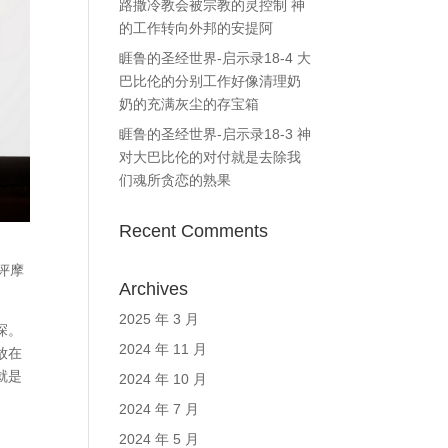
路撒冷教会被宗教的灵控制 神
的工作转向外邦的安提阿
睚鲁的圣经世界-启示录18-4 大
巴比伦的分别工作好像清理奶
奶的充满灰尘的存宝箱
睚鲁的圣经世界-启示录18-3 神
对大巴比伦的对付就是去除我
们魂所贪恋的熟果
Recent Comments
评摩
Archives
2025 年 3 月
探。
2024 年 11 月
放在
就是
2024 年 10 月
2024 年 7 月
2024 年 5 月