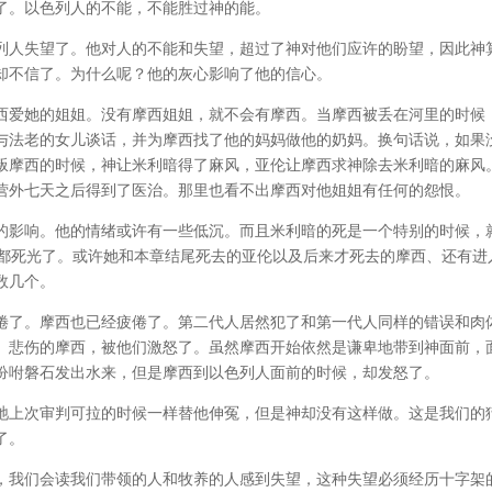
了。以色列人的不能，不能胜过神的能。
列人失望了。他对人的不能和失望，超过了神对他们应许的盼望，因此神
却不信了。为什么呢？他的灰心影响了他的信心。
西爱她的姐姐。没有摩西姐姐，就不会有摩西。当摩西被丢在河里的时候
与法老的女儿谈话，并为摩西找了他的妈妈做他的奶妈。换句话说，如果
叛摩西的时候，神让米利暗得了麻风，亚伦让摩西求神除去米利暗的麻风
营外七天之后得到了医治。那里也看不出摩西对他姐姐有任何的怨恨。
的影响。他的情绪或许有一些低沉。而且米利暗的死是一个特别的时候，
乎都死光了。或许她和本章结尾死去的亚伦以及后来才死去的摩西、还有进
数几个。
倦了。摩西也已经疲倦了。第二代人居然犯了和第一代人同样的错误和肉
、悲伤的摩西，被他们激怒了。虽然摩西开始依然是谦卑地带到神面前，
吩咐磐石发出水来，但是摩西到以色列人面前的时候，却发怒了。
祂上次审判可拉的时候一样替他伸冤，但是神却没有这样做。这是我们的
了。
，我们会读我们带领的人和牧养的人感到失望，这种失望必须经历十字架