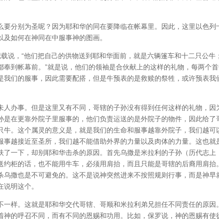
么要分别为圣呢？因为耶和华的同在要降临在帐幕里。因此，这里以色列
以及如何在神同在中服事神的图画。
记载说，“他们把自己的供物送到耶和华面前，就是六辆篷车和十二只公牛
都奉到帐幕前。”就是说，他们的领袖是合伙献上的这样的礼物，每两个首
是我们的服事，因此需要配搭，但是牛预表的是救赎的祭牲，或许预表我
未人办事。但是这里又有不同，哥辖的子孙没有得到任何这样的礼物，因
孙是在更靠外院子里服事的，他们负责运送的是外院子的物件，因此给了
只牛。这个属灵的意义是，就是我们的生命和服事越靠外院子，我们越可
服事越接近至圣所，我们越不能借助外界的力量以及肉体的力量。这也就
扶了一下，却别耶和华击杀的原因。首先乌撒是米拉利的子孙（历代志上
运送约柜的话，也不能用牛车，必须用肩抬，而且只能是哥辖的后裔用肩抬
杀乌撒也是不可避免的。这不是说神突然进来不按照规则行事，而是神早
在说明这个。
不一样。这就是耶和华交代哥辖、哥顺和米拉利弟兄担任不同责任的原因
着神的呼召不同，而有不同的恩赐和功用。比如，保罗说，神的恩赐有使