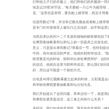
们和他儿子们的衣服上，他们和他们的衣服就一同
埃及记29章36节说，“每天要献一只公牛为赎罪
圣。”这里也是表明，要先献上赎罪祭，然后才用
但是民数记7章，并没有记载先撒血或者献上赎罪
是专门针对拿细耳人被玷污之后说的，似乎和这里
当然后来以色列十二个支派的领袖的献祭都包括了
在摩西膏抹帐幕和坛和坛上的一切器具之后发生的
意义，只是提出来民数记7章最后一节，也特别提
中间，有向他说话的声音，他就向耶和华说话。”
暗背叛亚伦的时候，耶和华出来给摩西辩护，说到
的说话，他就在这里与耶和华说话。那么我们的问
好，所以这可能是一个新的方式。
出埃及40章记载帐幕建立起来的时候，云彩遮盖
和华吩咐摩西要膏抹帐幕和坛分别为圣。
我们开始提出了这些问题，简单总结一下，就是我
和摩西在遮罪盖说话，这三者之间有什么关系？
圣经说，我们知道的是局部，预言的也是局部（林前