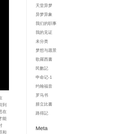
天堂异梦
异梦异象
我们的职事
我的见证
未分类
梦想与愿景
歌羅西書
民數記
申命记-1
约翰福音
罗马书
在
腓立比書
前到
思在
路得記
才能
对
Meta
罪和