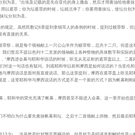
分别为圣。”出埃及记载的是先在亚伦的身上撒血，然后才用膏油给他膏抹
祭，用以遮罪；你为坛遮罪的时候，坛就洁净了；你要用膏抹坛，使坛分别
膏抹坛分别为圣。
祭的规定。虽然民数记6章提到拿细耳人的条例的时候，提到过赎罪祭，但
没有直接的关系。
赎罪祭，就是每个领袖献上一只公山羊作为赎罪祭，总共十二只。但是这
。我们暂且不提以色列十二支派的领袖献上各种祭物的具体数字和实际的
出，“摩西进会幕与耶和华说话的时候，听见从见证柜的遮罪盖以上、二基
我们对这一句话也有疑问。到底耶和华以前和摩西是如何说话的？当亚伦和
祂与摩西说话是面对面直接说话。那么这里提到，摩西在遮罪盖上听见耶
题是，这里耶和华与摩西说话的方式是不是一个新的方式？因为帐幕刚刚
会幕，耶和华的荣光充满了帐幕，摩西甚至不能进入会幕。这一章开始也提
们不明白为什么要先膏抹帐幕和坛、之后十二首领献上供物、然后最后耶
13:9）。这虽然是针对预言恩赐说的，但是对于圣经讲道和解经也是一