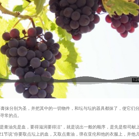
幕膏抹分别为圣，并把其中的一切物件，和坛与坛的器具都抹了，使它们
于寻常的点。
后是膏油先是血，要得滋润要得洁”，就是说出一般的顺序，是先是祭司献
21节说“你要取点坛上的血，又取点膏油，弹在亚伦和他的衣服上，并他