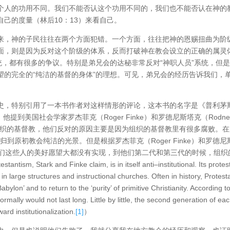
每个人的功用不同。我们不能否认这个功用不同的，我们也不能否认在神的
己的度量（林后10：13）来看自己。
来，神的子民往往在两个方面犯错。一个方面，往往把神的恩赐扭曲为阶
面，则是因为反对这个阶级的体系，反而打破神在教会设立的正确的属灵
统，都有很多的争议。特别是弟兄会的达秘非常反对“神职人员”系统，但
望的完全的“纯洁的基督的身体”的理想。可见，弟兄会的经历告诉我们，
史，特别引用了一本书作者对这样情形的评论，这本书的名字是《普利茅
e），他提到美国社会学家罗杰菲克（Roger Finke）和罗德尼斯塔克（Rodne
对组织的基督教，他们反对的原因主要是因为组织的基督教里有很多腐败。
到原初教会纯洁的光景。但是根据罗杰菲克（Roger Finke）和罗德尼
显示，他们这些人的美好愿望大都没有实现，到他们第二代和第三代的时候，组织
tark and Finke claim, is in itself anti–institutional. Its protest
 in large structures and instructional churches. Often in history, Protest
ylon’ and to return to the ‘purity’ of primitive Christianity. According t
rmally would not last long. Little by little, the second generation of ea
ard institutionalization.
[1]
）