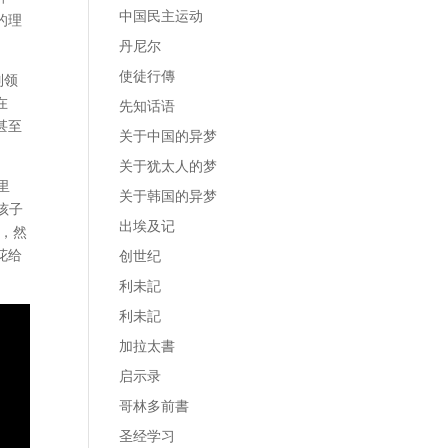
中国民主运动
的理
丹尼尔
使徒行傳
列领
在
先知话语
甚至
关于中国的异梦
关于犹太人的梦
里
关于韩国的异梦
孩子
出埃及记
，然
花给
创世纪
利未記
利未記
加拉太書
启示录
哥林多前書
圣经学习