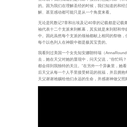
的。因为我们在理解圣经的时候，我们知道的和经
解、甚至感动都可能只是从一个角度来看。
无论是民数记7章和出埃及记40章的记载都是记
袖代表十二个支派来到帐幕，其实就是来到耶和华
中。因此虽然每个支派的领袖都献上相同的祭物，
每个以色列人在神眼中都是极其宝贵的。
我看到过美国一个女先知安娜朗特瑞（AnnaRou
去，她在天父对她的显现中，问天父说，“你忙吗？
都会得到我独特的关注。”在另外一个异象里，她
后天父从每一个人手里接受鲜花的祝福，并且拥抱
天父谢谢祂赐给他们永远的生命，并感谢神做父照