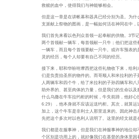
救赎的血中，使得我们与神能够相会。
但是这一章是在讲帐幕和器具已经分别为圣。为什
支派献上祭物的图画，是一幅如何活在神同在中，
我们首先来看以色列众首领一起奉献的供物。3节
两个首领献一辆车，每首领献一只牛；他们把这些
一辆车，而且每个首领要献一只牛。或许车预表的
灵的经历，每个人却要有自己不同的经历。
接下来，耶和华吩咐摩西把这些礼物收下来，给利
们是负责抬圣所的物件的。而哥顺人和米拉利的子
人两辆车和四个牛，给了米拉利的子孙四辆车和八
助外界的、甚至肉体的力量，但是我们的生命以及
什么乌撒在牛车拉约柜的时候，牛失前蹄，他好心
6:29），他本身就不应该运送约柜。其次，就算
加上，这个牛车是非利士人那里送来的。因此神击
先把这个多次对以色利人说明了。这里的经文就是
我们都是在服事神，但是我们在神服事神的地位却
个区别是功用上的，就好像我们在基督的身体里因