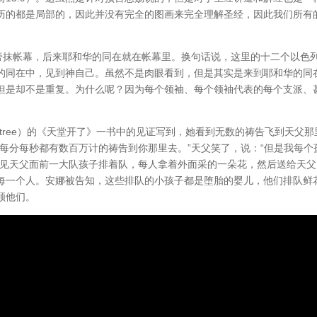
历的都是局部的，因此并没有完全的图画来完全理解圣经，因此我们所有
载膏抹帐幕，后来耶和华的同在就在帐幕里。换句话说，这里的十二个以色
的同在中，见到神自己。虽然不是肉眼看到，但是其实是来到耶和华的同
但是却不是重复。为什么呢？因为每个领袖、每个领袖代表的每个支派、
ndtree）的《天堂开了》一书中的见证写到，她看到无数的祷告飞到天父那
每分每秒都有数百万计的祷告到你那里去。”天父笑了，说：“但是我每个
看见天父面前一大队孩子排着队，每人拿着外面采的一朵花，然后送给天父
每一个人。安娜被告知，这些排队的小孩子都是堕胎的婴儿，他们排队鲜
顾他们。