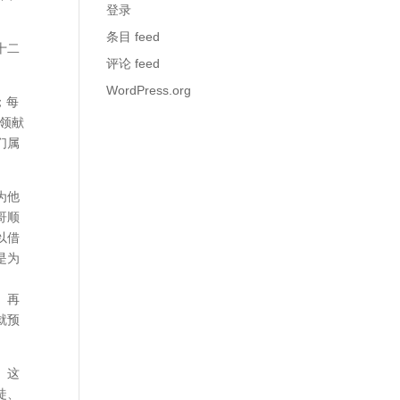
登录
条目 feed
十二
评论 feed
WordPress.org
；每
领献
们属
为他
哥顺
以借
是为
。再
就预
。这
徒、