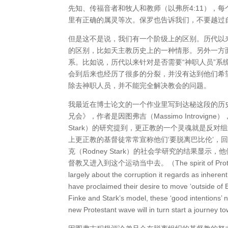
先知、传福音者和牧人和教师（以弗所4:11），
里有正确的属灵等次。保罗也告诉我们，不要越过自
但是这不是说，我们有一个阶级上的区别。历代以
的区别，比如天主教历史上的一种情形。另外一方
系。比如说，历代以来针对是否需要“神职人员”系
会到后来也经历了很多的分裂，并没有达到他们希
除去神职人员，并不能完全解决教会的问题。
我最近在博士论文的一个作业里写到达秘这段的历
兄会》，作者是因图弗吉（Massimo Introvign
Stark）的研究提到，更正教的一个灵魂就是反
上更正教的基督徒常常宣称他们‘要脱离巴比伦’，回归
克（Rodney Stark）的社会学研究的结果
督教又进入到这个运动当中去。（The spirit of Protestantism, S
largely about the corruption it regards as inherent
have proclaimed their desire to move ‘outside of Bab
Finke and Stark’s model, these ‘good intentions’ no
new Protestant wave will in turn start a journey tow