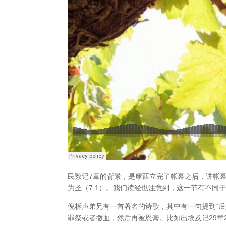
民数记7章的背景，是摩西立完了帐幕之后，讲帐
为圣（7:1）。我们读经也注意到，这一节有不同
倪柝声弟兄有一首著名的诗歌，其中有一句提到“
罪祭或者撒血，然后再被恩膏。比如出埃及记29章