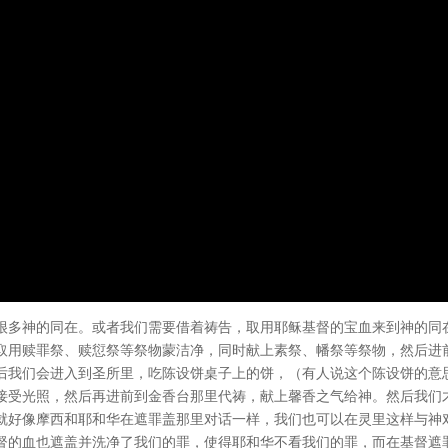
很多神的同在。或者我们需要借着祷告，取用耶稣基督的宝血来到神的同
取用赎罪祭、赎愆祭等祭物蒙洁净，同时献上素祭、幡祭等祭物，然后进
后我们会进入到圣所里，吃陈设饼桌子上的饼，（有人说这个陈设饼的意
接受光照，然后再进前到金香台那里代祷，献上馨香之气给神。然后我们
就好像摩西和耶和华在遮罪盖那里对话一样，我们也可以在灵里这样与神
督的血也遮盖并洗净了我们的罪，使得耶和华不看我们的罪，而在基督遮