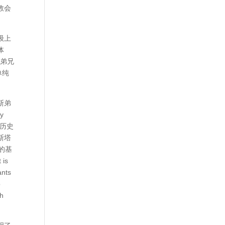
教会
级上
体
是弟兄
单纯
斯弟
y
在历史
斯塔
的基
 is
ants
o
ch