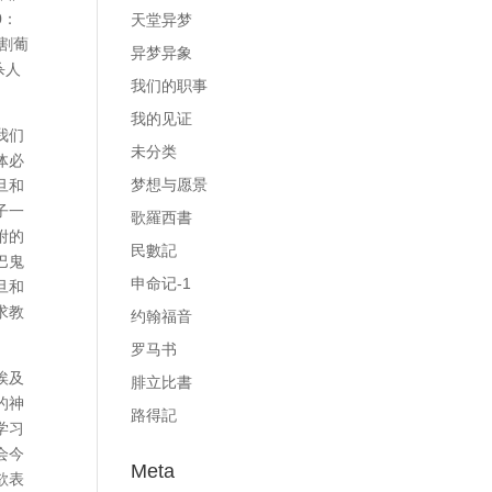
0：
天堂异梦
割葡
异梦异象
杀人
我们的职事
我的见证
我们
未分类
体必
梦想与愿景
旦和
子一
歌羅西書
附的
民數記
巴鬼
申命记-1
旦和
求教
约翰福音
罗马书
埃及
腓立比書
的神
路得記
学习
会今
Meta
欲表