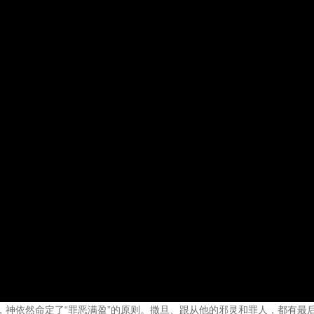
，神依然命定了“罪恶满盈”的原则。撒旦、跟从他的邪灵和罪人，都有最