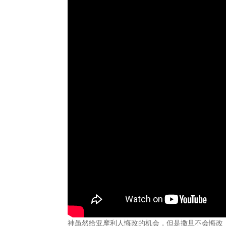
神虽然给亚摩利人悔改的机会，但是撒旦不会悔改