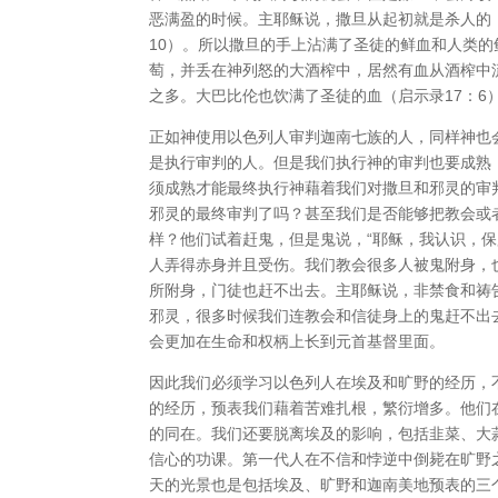
恶满盈的时候。主耶稣说，撒旦从起初就是杀人的（
10）。所以撒旦的手上沾满了圣徒的鲜血和人类的
萄，并丢在神列怒的大酒榨中，居然有血从酒榨中流
之多。大巴比伦也饮满了圣徒的血（启示录17：6
正如神使用以色列人审判迦南七族的人，同样神也
是执行审判的人。但是我们执行神的审判也要成熟
须成熟才能最终执行神藉着我们对撒旦和邪灵的审
邪灵的最终审判了吗？甚至我们是否能够把教会或
样？他们试着赶鬼，但是鬼说，“耶稣，我认识，保
人弄得赤身并且受伤。我们教会很多人被鬼附身，
所附身，门徒也赶不出去。主耶稣说，非禁食和祷
邪灵，很多时候我们连教会和信徒身上的鬼赶不出
会更加在生命和权柄上长到元首基督里面。
因此我们必须学习以色列人在埃及和旷野的经历，
的经历，预表我们藉着苦难扎根，繁衍增多。他们
的同在。我们还要脱离埃及的影响，包括韭菜、大
信心的功课。第一代人在不信和悖逆中倒毙在旷野
天的光景也是包括埃及、旷野和迦南美地预表的三