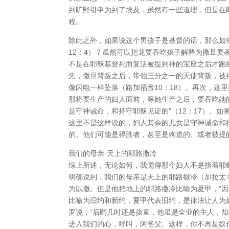
到旷野引申为到了埃及，虽然有一些道理，但是在
程。
除此之外，如果说这个男孩子是基督的话，那么如
12：4）？虽然可以把龙要吞吃孩子解释为撒旦
不是在耶稣基督死而复活被提到神的宝座之后才跑
先，撒旦背叛之后，带领三分之一的天使背叛，被
像闪电一样坠落（路加福音10：18）。再次，这里
那将要生产的妇人面前，等她生产之后，要吞吃她的
是守神诫命，和持守耶稣见证的”（12：17）。
这里不是这样说的，妇人其余的儿女是守神诫命和
的。他们可能是得胜者，甚至是殉道的、或者被提
我们的母亲-天上的耶路撒冷
综上所述，无论如何，我觉得那个妇人不是指着耶
明确说到，我们的母亲是天上的耶路撒冷（加拉太
为以撒。但是他把地上的耶路撒冷比喻为夏甲，“因
比喻为旧约和新约，夏甲代表旧约，是律法让人为
罗说，“后嗣几时还是孩童，他虽是全业的主人，却
进入我们的心，呼叫，阿爸父。这样，你不再是奴仆