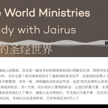
迦南人的图画，其实是一幅非常好的图画帮助我们理解启示录。耶和华在
00年。为什么呢？因为神虽然应许了迦南地给亚伯拉罕，但是他的后裔人
及不断繁增。另外一面，神明确告诉亚伯拉罕说，这是“因为亚摩利人的罪
利人悔改的机会；另一方面，给以色列人繁增的机会，让他们积蓄力量，生
雅各就说他们人丁稀少，迦南人会灭绝他们。可见他们力量不够，无法消
的过程。等他们出埃及的时候，已经有接近300万人了。