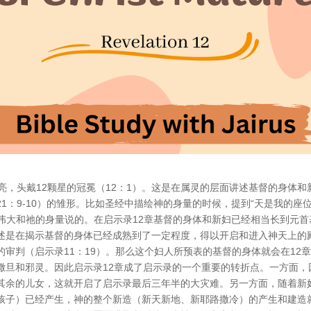
亮，头戴12颗星的冠冕（12：1）。这是在属灵的层面讲述基督的身体和
1：9-10）的雏形。比如圣经中描绘神的身量的时候，提到“天是我的座
的伟大和祂的身量说的。在启示录12章基督的身体和新妇已经相当长到元首
述是在揭示基督的身体已经成熟到了一定程度，得以开启和进入神天上的
审判（启示录11：19）。那么这个妇人所预表的基督的身体就会在12
撒旦和邪灵。因此启示录12章成了启示录的一个重要的转折点。一方面，
其余的儿女，这就开启了启示录最后三年半的大灾难。另一方面，随着新
孩子）已经产生，神的整个新造（新天新地、新耶路撒冷）的产生和建造