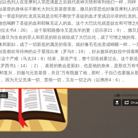
如以色列人在亚摩利人罪恶满盈之后就代表神灭绝和审判他们一样，同样
如基督的身体在不断长大到元首基督里面，撒旦的罪恶也好像亚摩利人的
这一章提到的红龙其实就是古蛇不断饮于圣徒的血才变成启示录的红龙的
她也喝醉了圣徒的血和耶稣见证人的血。这个大巴比伦就是妓女和可憎之
加拉太书4：26），这个新耶路撒冷又是羔羊的妻（启示录21：9）。撒旦
。以撒旦为生命的罪人和邪灵的联合就组成了大巴比伦，成了可憎之物的母
体和新妇，成了一切新造的属灵的母亲。就好像毛毛虫变成蝴蝶一样，一
创造都在等待神的众子显现出来（罗马8：19），好从败坏的奴役中得着
旦这个产难（马太24：8）结束，新造产生，整个旧造就要过去。这个新
罗西书1：14）；2）、基督的教会是新妇，也是祂的身体，是那在万有
由和复兴，归服与元首基督，并且“万有既服了祂，那时，子自己也要服从
8）。因为天父充满一切、贯彻一切，又在一切之内（以弗所4：6）。