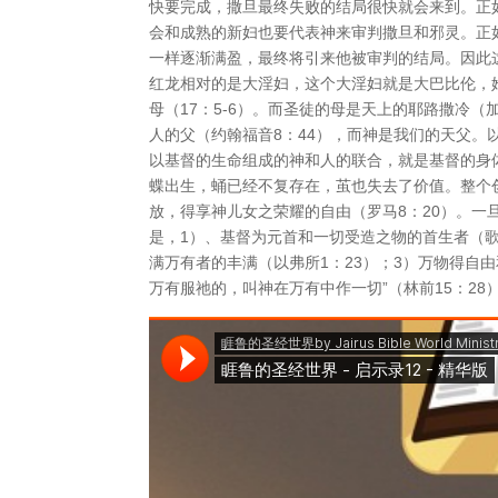
快要完成，撒旦最终失败的结局很快就会来到。正
会和成熟的新妇也要代表神来审判撒旦和邪灵。正
一样逐渐满盈，最终将引来他被审判的结局。因此
红龙相对的是大淫妇，这个大淫妇就是大巴比伦，
母（17：5-6）。而圣徒的母是天上的耶路撒冷（
人的父（约翰福音8：44），而神是我们的天父
以基督的生命组成的神和人的联合，就是基督的身
蝶出生，蛹已经不复存在，茧也失去了价值。整个
放，得享神儿女之荣耀的自由（罗马8：20）。一
是，1）、基督为元首和一切受造之物的首生者（歌
满万有者的丰满（以弗所1：23）；3）万物得自
万有服祂的，叫神在万有中作一切”（林前15：2