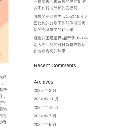
路撒冷教会被宗教的灵控制 神
的工作转向外邦的安提阿
睚鲁的圣经世界-启示录18-4 大
巴比伦的分别工作好像清理奶
奶的充满灰尘的存宝箱
睚鲁的圣经世界-启示录18-3 神
对大巴比伦的对付就是去除我
们魂所贪恋的熟果
Recent Comments
新妇
Archives
位，
基督
2025 年 3 月
殿，
2024 年 11 月
章产生
2024 年 10 月
因为
妇的
2024 年 7 月
就很
2024 年 5 月