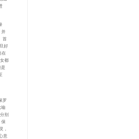
进
录
，并
。首
旦好
站在
儿女都
但是
证
保罗
比喻
人分别
。保
灵，
心意