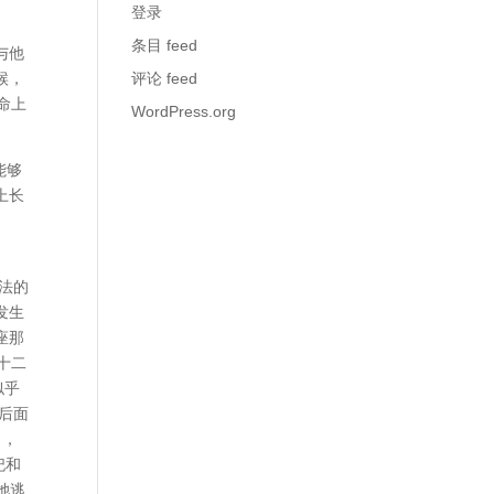
登录
条目 feed
与他
候，
评论 feed
命上
WordPress.org
能够
上长
法的
发生
座那
十二
似乎
后面
），
祀和
她逃