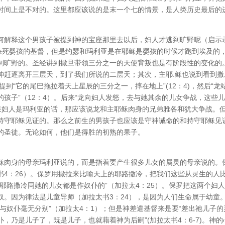
时间上是不对的。这里都应该说的是末一个七的情景，是人类历史最后的
何解释这个男孩子被提到神的宝座那里去以后，妇人才逃到旷野呢（启示
要杀死婴孩的基督，但是约瑟和玛利亚是在耶稣是婴孩的时候才跑到埃及的
到旷野的。圣经讲到撒旦带领三分之一的天使背叛也是有阶段性的变化的
神赶逐离开三层天，到了我们所说的二层天；其次，主耶.稣也说到看到撒
提到“它的尾巴拖拉着天上星辰的三分之一，摔在地上”(12：4)，然后“龙
孩子”（12：4）。后来“龙向妇人发怒，去与她其余的儿女争战，这些
如果妇人是玛利亚的话，那应该说龙和主耶稣肉身的兄弟雅各和犹大争战。
持守耶稣见证的。那么之前生的男孩子也应该是守神诫命的和持守耶稣见
的圣徒。无论如何，他们是得胜的初熟的果子。
稣肉身的母亲玛利亚说的，而是指着要产生很多儿女的属灵的母亲说的。
书4：26）。保罗用撒拉来比喻天上的耶路撒冷，把我们这些从灵生的人
耶路撒冷同她的儿女都是作奴仆的”（加拉太4：25）。保罗把这两个妇
奴。因为律法是儿童导师（加拉太书3：24），是因为人们生命属于幼童
与奴仆毫无分别”（加拉太4：1）；但是神差遣基督来是要“差出祂儿子的
，乃是儿子了，既是儿子，也就藉着神为后嗣”(加拉太书4：6-7)。神的