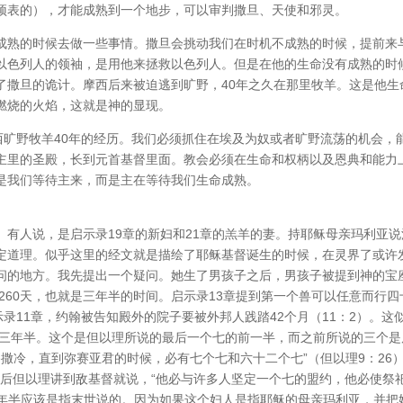
预表的），才能成熟到一个地步，可以审判撒旦、天使和邪灵。
成熟的时候去做一些事情。撒旦会挑动我们在时机不成熟的时候，提前来
以色列人的领袖，是用他来拯救以色列人。但是在他的生命没有成熟的时
了撒旦的诡计。摩西后来被迫逃到旷野，40年之久在那里牧羊。这是他生
燃烧的火焰，这就是神的显现。
西旷野牧羊40年的经历。我们必须抓住在埃及为奴或者旷野流荡的机会，
主里的圣殿，长到元首基督里面。教会必须在生命和权柄以及恩典和能力
是我们等待主来，而是主在等待我们生命成熟。
有人说，是启示录19章的新妇和21章的羔羊的妻。持耶稣母亲玛利亚说
定道理。似乎这里的经文就是描绘了耶稣基督诞生的时候，在灵界了或许
问的地方。我先提出一个疑问。她生了男孩子之后，男孩子被提到神的宝
1260天，也就是三年半的时间。启示录13章提到第一个兽可以任意而行四
录11章，约翰被告知殿外的院子要被外邦人践踏42个月（11：2）。这
是三年半。这个是但以理所说的最后一个七的前一半，而之前所说的三个是
路撒冷，直到弥赛亚君的时候，必有七个七和六十二个七”（但以理9：26
，然后但以理讲到敌基督就说，“他必与许多人坚定一个七的盟约，他必使祭
三年半应该是指末世说的。因为如果这个妇人是指耶稣的母亲玛利亚，并把