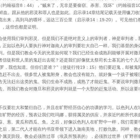
约翰福音8：44），“贼来了，无非是要偷窃、杀害、毁坏”（约翰福音1
鲜血。跟从他的邪灵和罪人也是如此。启示录14章结尾记载天使用镰刀收
出来，高到马的嚼环，远达三百公里（启示录14：19-20）。可见他们
），这些也都是证明。
会使用我们审判邪灵。但是我们不是绝对意义上的审判者，神是审判者，
，正如以色列人要执行神对迦南人的审判要壮大自己一样。我们基督的身
判。但是我们教会今天的光景如何呢？我们已经生命成熟到能够开展对撒
者信徒和世人里的鬼赶出去呢？还是我们好像犹太祭司长士基瓦的七个儿
罗，我也知道。但你们是谁？”（使徒行传19：15）他们要赶鬼，却被鬼
也赶不出去。很多世人被鬼附身，教会也没有能力。就好像一个孩子被哑
告无法赶出这类的鬼。我们生命不成熟，成熟了才能赶鬼。不要说审判撒
去。而我们教会对撒旦和邪灵的审判就是一个大型的赶鬼活动。所以这要
不仅要壮大和繁衍自己，并且在旷野经历信心的功课的学习。以色列人在
在旷野的经历，预表让我们吃玛娜，获得属灵的供应，并亲近约柜所代表
蒜、葱、黄瓜和西瓜、鱼。之后，好像以色列人在旷野中一样，我们需要
之后，第二代人才能在约书亚带领下进入迦南美地，打败仇敌。同样，教
个属灵阶段。教会必须胜过罪（埃及所预表的），必须胜过世界（旷野所