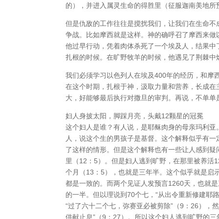
的），并进入属灵生命的得胜里（征服迦南美地所
但是仇敌的工作往往是搅扰我们，让我们在生命不
争战。比如摩西就是这样。神的确呼召了摩西来做
他过早行动，凭着肉体杀死了一个埃及人，结果中
扎根的时候。在旷野牧羊的时候，他遇见了荆棘中
我们必须学习以色列人在埃及400年的经历，和摩
在这个时期，扎根于神，汲取力量和营养，长成在
大，好能够最后执行对撒旦的审判。再说，不单单
妇人身披太阳，脚踩月亮，头戴12颗星的冠冕
这个妇人是谁？有人说，是耶稣肉身的母亲玛利亚。
人，说这个生的男孩子是基督。这个解释似乎有一
了这样的情形。但是这个解释也有一些让人感到疑
里（12：5）。但是妇人逃到旷野，在那里被养活
个月（13：5），也就是三年半。这个似乎就是启示
都是一致的。而两个见证人发预言1260天，也就
的一半。但以理说到70个七，“从出令重新修建耶
“过了六十二个七，弥赛亚必被剪除”（9：26）
供献止息”（9：27）。所以这个妇人逃到旷野的