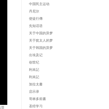
中国民主运动
丹尼尔
使徒行傳
先知话语
关于中国的异梦
关于犹太人的梦
关于韩国的异梦
出埃及记
创世纪
利未記
利未記
加拉太書
启示录
哥林多前書
圣经学习
后罪