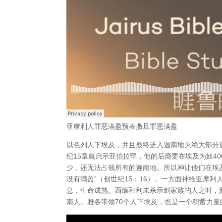
亚摩利人罪恶满盈预表撒旦罪恶满盈
以色列人下埃及，并且最终进入迦南地灭绝大部分
纪15章就启示亚伯拉罕，他的后裔要在埃及为奴4
少，还无法占领所有的迦南地。所以神让他们在埃
没有满盈”（创世纪15：16）。一方面神给亚摩
息，生命成熟。西缅和利未杀示剑家族的人之时，
南人。雅各带领70个人下埃及，也是一个积蓄力量