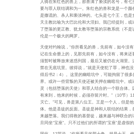
人骑在朱红色的兽上，那兽满了亵渎的名号，有七
要与罪人联结调和为一。朱红色的兽和龙是一个颜
是撒谎的、杀人和亵渎神的。七头是七个王，也是
天主教比喻为大巴比伦和大淫妇。我已经提到，或
了堕落的更正教、犹太教等堕落的宗教系统（不是
伦是一个极大的网罗。
天使对约翰说，“你所看见的兽，先前有，如今没
记在生命册上的，见那先前有，如今没有，将来还要
须暂时被释放来迷惑列国，最后又被仍在火湖里。
禁在无底坑里。彼得说，“就是天使犯了罪，神也
得后书2：4）。这里的幽暗坑中，可能拘留了很
界。或许一些背叛的天使还被关押在幽暗坑中。或
灵（包括堕落的天使）和罪人结合的一个联合体。
有来到，他来的时候，必须存留片时。”（10节）
灭亡。”可见，兽是第八位王。王是一个人，但是
体。他是圣徒的反面。圣徒是神和人联结的结果，
来越堕落。我们得救的基督徒，越来越与神联合的
旦同坐“宝座”。只不过他们的所谓的“宝座”是虚假
因此，12节说，“你所看见的那十角，就是十王，