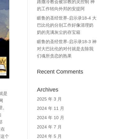
路撒冷教会被宗教的灵控制 神
的工作转向外邦的安提阿
睚鲁的圣经世界-启示录18-4 大
巴比伦的分别工作好像清理奶
奶的充满灰尘的存宝箱
睚鲁的圣经世界-启示录18-3 神
对大巴比伦的对付就是去除我
们魂所贪恋的熟果
Recent Comments
Archives
就是
2025 年 3 月
网
理。
2024 年 11 月
知
2024 年 10 月
部
2024 年 7 月
放在
？这个
2024 年 5 月