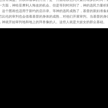
一方面，神给亚摩利人悔改的机会。但是等到时间到了，神的选民力量积
。这个图画也适用于新约的启示录。等神的选民成熟了，基督的新妇准备
巴比伦的审判也会借着基督的身体的成熟，对他们开展审判。当基督的身
，神就开始审判地和地上的拜兽像的人。这些人就是大妓女的群众基础。