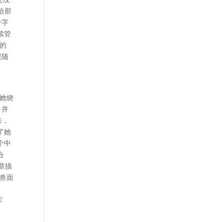
给那
十字
续管
的
跟随
她烧
，并
来，
了她
个中
合
章描
兽面
军