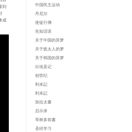
中国民主运动
蓄到
好
丹尼尔
体成
使徒行傳
先知话语
关于中国的异梦
关于犹太人的梦
关于韩国的异梦
出埃及记
创世纪
利未記
利未記
加拉太書
启示录
哥林多前書
圣经学习