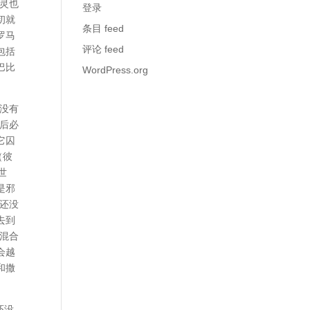
灵也
登录
初就
条目 feed
罗马
评论 feed
包括
巴比
WordPress.org
没有
之后必
它囚
（彼
世
是邪
还没
去到
混合
会越
和撒
还没