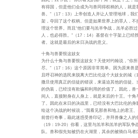
有得国，但是他们会成为与兽同得权柄的人，就是我
兽。”（17：13）上帝创造人并让人管理地球，
架，夺回了这个权柄。但是如果世界上的罪人，不
理这个世界。而且“他们要与羔羊争战，羔羊必胜
人，也必得胜。”（17：14）基督在十字架上已
者。这就是最后的末日决战的意义。
十角与兽要恨这妓女
为什么十角与兽要恨这妓女？天使对约翰说，“你
尽。”（17：16）这个原因非常简单。因为原来
且呼召神的选民来脱离大巴比伦这个大妓女的城（
撒旦使用真正的信徒的错误，来逼迫其他的信徒。
的伪装，已经没有欺骗和利用的价值了。因此，兽
间人，直接附身在人身上，就是末后的十王。十角
了。因此在末日的决战里，已经没有大巴比伦的身
绘这个决战的时候说，“我看见那兽和地上的君王
前曾行奇事，藉此迷惑受兽印记，并拜兽像之人的
（19：19-20）你看，这里与羔羊和羔羊的军
队。兽和假先知被扔在火湖里，其余的被骑白马者口