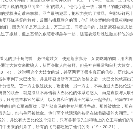
前面说的与撒旦同坐“宝座”的罪人。“他们心意一致，将自己的能力权柄
我们的授权决定谁来掌权。亚当最初犯罪，把权力交给了撒旦。主耶稣钉死
接受耶稣基督的救赎，反而与撒旦联合的话，他们就会暂时给撒旦权柄继
过他们，因为羔羊是万主之主，万王之王。同着羔羊的，就是蒙召被选忠信
经胜过了撒旦，但是基督的跟随者和羔羊一起，还需要最后胜过撒旦和他的
所看见的那十角与兽，必恨这妓女，使她荒凉赤身，又要吃她的肉，用火将
兽是通过大妓女来欺骗人，从而夺取人的敬拜。但是神在曝露和审判大妓女
18：4）。这说明这个大妓女的城，甚至网罗了很多真正的信徒。历代以
当神审判了大巴比伦，并且呼召出所有真正的信徒之后，大巴比伦就露出
十分愤怒。它一方面恨这妓女，攻击她；另一方面，不再通过大巴比伦这
与兽的联合，就是撒旦不再借着大巴比伦的体系迷惑人，而是直接与人联
影，只有羔羊和它的军队，以及兽和它的诸王的军队一起争战。约翰在19
、并他们的众军都聚拢，要与骑白马的并祂的军兵争战。那兽被擒拿，那在
假先知，也与兽同被擒拿。他们两个就活活的被扔在烧着硫磺的火湖里。”
队争战的，并没有大巴比伦这个淫妇，只有兽和假先知和地上的众王与他们的
中出来的剑杀了，所有的飞鸟都吃饱了他们的肉（19：20-21）。