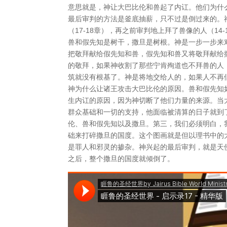
意思就是，神让大巴比伦和兽起了内讧。他们为什
最后审判的方法是釜底抽薪，只不过是倒过来的。神
（17-18章），再之前审判地上拜了兽像的人（1
兽和假先知是树干，撒旦是树根。神是一步一步来
把敬拜献给假先知和兽，假先知和兽又将敬拜献给
的敬拜，如果神收割了那些宁肯殉道也不拜兽的人
筑就没有根基了。神是将地交给人的，如果人不再
神为什么让诸王攻击大巴比伦的原因。兽和假先知
生内讧的原因，因为神切断了他们力量的来源。当
群众基础和一切的支持，他面临被清算的日子就到
伦、兽和假先知以及撒旦。第三，我们必须明白，
础来打碎撒旦的国度。这个图画就是但以理书中的
是罪人和邪灵的掺杂。神兴起的最后审判，就是天使
之后，整个撒旦的国度就倾倒了。