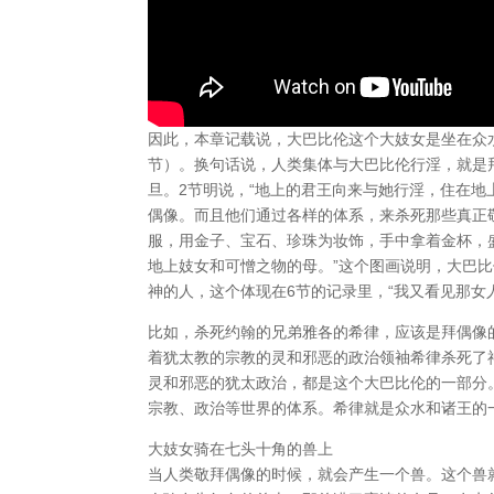
因此，本章记载说，大巴比伦这个大妓女是坐在众水
节）。换句话说，人类集体与大巴比伦行淫，就是
旦。2节明说，“地上的君王向来与她行淫，住在地
偶像。而且他们通过各样的体系，来杀死那些真正敬
服，用金子、宝石、珍珠为妆饰，手中拿着金杯，
地上妓女和可憎之物的母。”这个图画说明，大巴
神的人，这个体现在6节的记录里，“我又看见那女
比如，杀死约翰的兄弟雅各的希律，应该是拜偶像
着犹太教的宗教的灵和邪恶的政治领袖希律杀死了
灵和邪恶的犹太政治，都是这个大巴比伦的一部分
宗教、政治等世界的体系。希律就是众水和诸王的
大妓女骑在七头十角的兽上
当人类敬拜偶像的时候，就会产生一个兽。这个兽