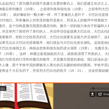
么会起内讧？因为撒旦的国不是建立在爱的磐石上，他们是建立在沙土上
最后审判撒旦（20章），之前审判兽和假先知（19章），之前审判大巴
4-16章）。就好像砍到一颗大树一样，拜了兽像的人是叶子，大巴比伦是
对付他们。拜兽像的人对邪灵的敬拜是柴火，邪灵从人的敬拜中得着能力
撒旦。这个结构是撒旦国度的属灵结构。撒旦一切的能力来自于欺骗和人
，并且审判了那些拜了兽印的人，并且呼召信徒脱离大巴比伦，大巴比伦
借着敬拜，把权力交给邪灵的话，大巴比伦就要失去能力并且倾倒了。这
如果无法从大巴比伦得着敬拜，他们就会与大巴比伦发生倾轧。这就是他
大巴比伦倾倒之后，神就会把兽和假先知扔进火湖里（19章）。当撒旦失
了（20章）。这样，神通过釜底抽薪的方法，就彻底清理了拜兽的人、大
我们与邪灵的行淫和对撒旦的敬拜，才是撒旦国度的基础。我们必须从这
大人像，那个半铁半泥的脚被非人凿出的石头砸的粉碎的图画。半铁半泥
将这个大石头扔下，并宣判大巴比伦的毁灭（18：21）。当这些基础被