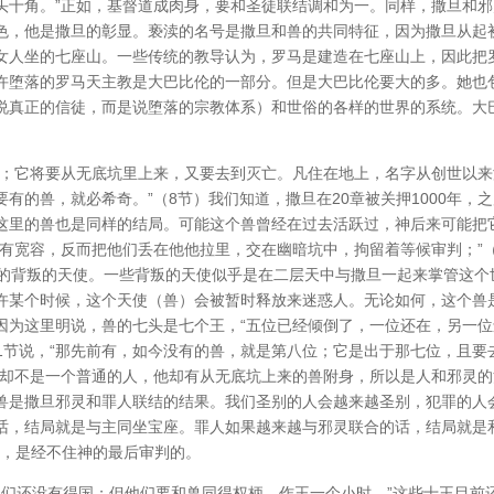
头十角。”正如，基督道成肉身，要和圣徒联结调和为一。同样，撒旦和邪
色，他是撒旦的彰显。亵渎的名号是撒旦和兽的共同特征，因为撒旦从起
女人坐的七座山。一些传统的教导认为，罗马是建造在七座山上，因此把
许堕落的罗马天主教是大巴比伦的一部分。但是大巴比伦要大的多。她也
说真正的信徒，而是说堕落的宗教体系）和世俗的各样的世界的系统。大
有；它将要从无底坑里上来，又要去到灭亡。凡住在地上，名字从创世以来
有的兽，就必希奇。”（8节）我们知道，撒旦在20章被关押1000年，
这里的兽也是同样的结局。可能这个兽曾经在过去活跃过，神后来可能把
没有宽容，反而把他们丢在他他拉里，交在幽暗坑中，拘留着等候审判；”
多的背叛的天使。一些背叛的天使似乎是在二层天中与撒旦一起来掌管这个
许某个时候，这个天使（兽）会被暂时释放来迷惑人。无论如何，这个兽
因为这里明说，兽的七头是七个王，“五位已经倾倒了，一位还在，另一位
11节说，“那先前有，如今没有的兽，就是第八位；它是出于那七位，且要
他却不是一个普通的人，他却有从无底坑上来的兽附身，所以是人和邪灵的
兽是撒旦邪灵和罪人联结的结果。我们圣别的人会越来越圣别，犯罪的人
话，结局就是与主同坐宝座。罪人如果越来越与邪灵联合的话，结局就是
的，是经不住神的最后审判的。
他们还没有得国；但他们要和兽同得权柄，作王一个小时。”这些十王目前