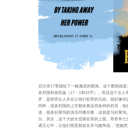
启示录17章描绘了一幅属灵的图画。这个图画就
各邦国和各民族（17：1和15节）。而且这个女
罗，是辖管众人并且让他们犯罪的元凶。就好像但
同样，很多邦国的上空都坐着这些各样的邪灵，他
道，很多好莱坞的演员拜撒旦教，这就是与好莱坞
分。其次，这个大妓女也骑在兽的上面。而兽有七头
诸王心中，让他们恨恶那妓女并与她争战，“使她荒凉