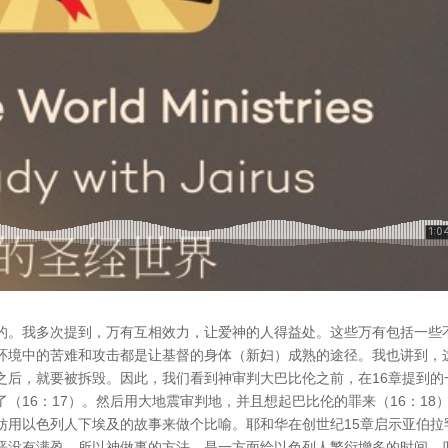
的。我多次提到，万有互相效力，让爱神的人得益处。这些万有包括一些
环境中的苦难和攻击都是让基督的身体（新妇）成熟的途径。我也讲到，
之后，就要被拆毁。因此，我们看到神审判大巴比伦之前，在16章提到的
（16：17）。然后用大地震审判地，并且想起巴比伦的罪来（16：18
妨用以色列人下埃及的故事来做个比喻。耶和华在创世纪15章启示亚伯拉
恶没有满盈。所以神做事的方法，是一方面给以色列人繁衍增多的时间，