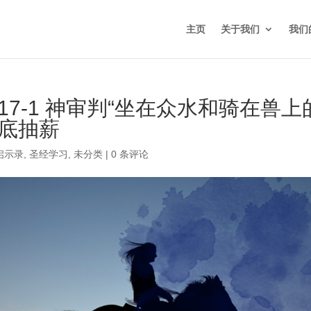
主页
关于我们
我们
7-1 神审判“坐在众水和骑在兽上
釜底抽薪
启示录
,
圣经学习
,
未分类
|
0 条评论