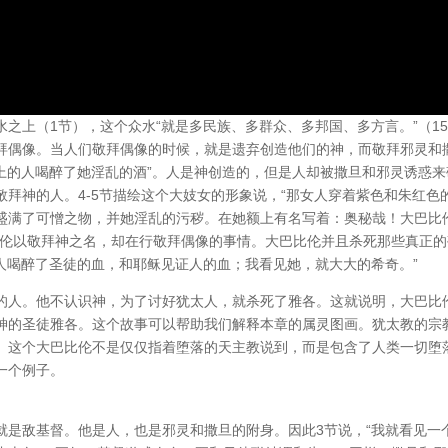
之上（1节），这个众水“就是多民族、多群众、多邦国、多方言。”（1
拜偶像。当人们敬拜偶像的时候，就是遗弃创造他们的神，而敬拜邪灵和
上的人喝醉了她淫乱的酒”。人是神创造的，但是人却被撒旦和邪灵诱惑来
拜神的人。4-5节描绘这个大妓女的形象说，“那女人穿着紫色和朱红色
盛满了可憎之物，并她淫乱的污秽。在她额上有名写着：奥秘哉！大巴比
比伦以敬拜神之名，却在行敬拜偶像的事情。大巴比伦并且杀死那些真正的
人喝醉了圣徒的血，和耶稣见证人的血；我看见她，就大大的希奇。”
的人。他不认识神，为了讨好犹太人，就杀死了雅各。这就说明，大巴比
神的圣徒雅各。这个故事可以帮助我们解释本章的属灵图画。犹太教的宗
。这个大巴比伦不是仅仅指着堕落的天主教说到，而是包含了人类一切堕
一个例子。
就是敌基督。他是人，也是邪灵和撒旦的附身。因此3节说，“我就看见一