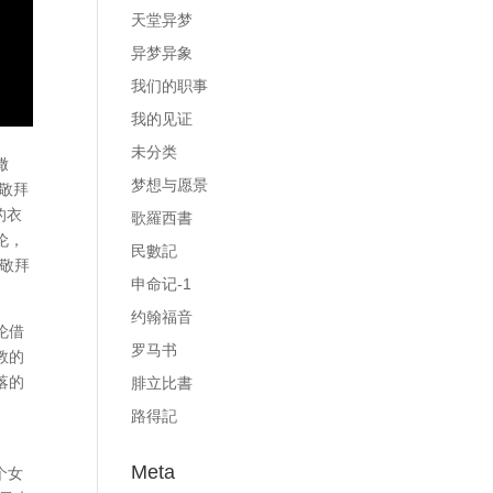
天堂异梦
异梦异象
我们的职事
我的见证
5
未分类
撒
梦想与愿景
敬拜
的衣
歌羅西書
伦，
民數記
敬拜
申命记-1
约翰福音
伦借
罗马书
教的
落的
腓立比書
路得記
Meta
个女