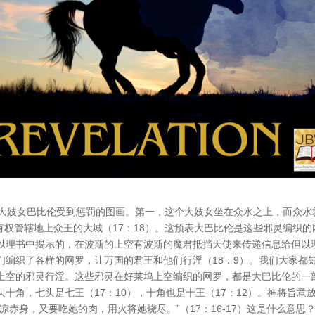
是大妓女巴比伦受到惩罚的图画。第一，这个大妓女坐在众水之上，而众水
人有权管辖地上众王的大城（17：18）。这预表大巴比伦是这些邪灵编织的
以理书中揭示的，在波斯的上空有波斯的魔君抵挡天使来传递信息给但以
们编织了各样的网罗，让万国的君王和他们行淫（18：9）。我们大家都
上空的邪灵行淫。这些邪灵在好莱坞上空编织的网罗，都是大巴比伦的一
十角，七头是七王（17：10），十角也是十王（17：12）。神将旨意
赤身，又要吃她的肉，用火将她烧尽。”（17：16-17）这是什么意思