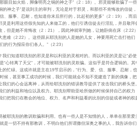
那眼目如火焰，脚像明亮之铜的神之子”（2：18）。邪灵能够欺骗了一
之铜的神之子”是说到主的审判，无论是对于邪灵，和那些不肯悔改的信徒
信、服事、忍耐，也知道你末后所行的，比起初的更多”（2：19），而
邪灵是利用这些假先知的人来做工的，他们引诱信徒去行淫乱，并且敬拜
改，但是她不肯悔改（2：21），因此神就审判她，让她卧病在床（2:22
患难（2:22）。这些跟从耶洗别的人是她的儿女，神要用死亡击打他们
的行为报应你们各人。”（2:23）
？我们知道耶洗别的邪灵是和以利亚的灵相对的。而以利亚的灵是让“必使
是“心转离了天父”，才可能被耶洗别的灵欺骗。这似乎是符合逻辑的。其
上的忙碌。这或许就是主在19节启示的，“行为、爱、信、服事、忍耐，
的时候，甚至事工成功的时候，我们可能就会不知不觉建造了新的偶像，把
让我们的心会远离神，从而给耶洗别的错误教导提供了攻击我们的桥头堡
我们的利益和地位以及权力。耶洗别帮助亚哈所做的时候保持自己的权力
我们把我们在教会的地位、权力、名声和利益看的比别的信徒或者神的权
易被耶洗别的教训欺骗和利用。也有一些人是不知情的人，单单在那里爱
，就是一切不持有那教训，不明白他们所谓撒但深奥之事的人，我告诉你们