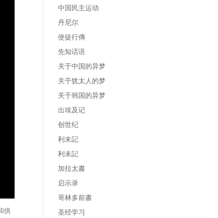
中国民主运动
丹尼尔
使徒行傳
先知话语
关于中国的异梦
关于犹太人的梦
关于韩国的异梦
出埃及记
创世纪
利未記
利未記
加拉太書
启示录
哥林多前書
和供
圣经学习