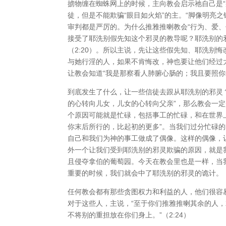
掳物缠在蜘蛛网上的时候，主向教会启示祂自己是“
徒，但是不能欺骗“眼目如火焰”的主。“脚像明亮
审判都是严厉的。为什么推雅推喇教会“行为、爱、
接受了耶洗别假先知这个邪灵的教导呢？耶洗别的
（2:20）。所以主说，先让这些假先知、耶洗别悔
与她行淫的人，如果不肯悔改，神也要让他们经过大
让教会知道“我是那察看人肺腑心肠的；我且要照你们
到底发生了什么，让一些信徒去跟从耶洗别的邪灵
的心转向儿女，儿女的心转向父亲”，那么教会一定
个原因可能就是忙碌，包括事工的忙碌，和在世界
你末后所行的，比起初的更多”。当我们过分忙碌
自己和我们为神的事工做成了偶像。这样的偶像，
外一个让我们受到耶洗别的邪灵欺骗的原因，就是
且侵夺拿伯的葡萄园。今天在教会里也是一样，当
重要的时候，我们就会中了耶洗别的邪灵的诡计。
任何教会都有那些贪图权力和利益的人，他们很容
对于这些人，主说，“至于你们推雅推喇其余的人
不将别的重担放在你们身上。”（2:24）