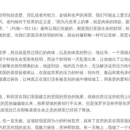
软弱包括贪婪、淫乱或者对权力、金钱和名声的渴望。我们可能走上爱主
的。老约翰对于世界的定义是，“因为凡世界上的事，就是肉体的情欲、眼
。”（约翰一书2:16）最终让我们失败的，都是我们里面生命的软弱，
缝的蛋。当我们里面没有软弱的时候，就会好像耶稣一样可以宣称，那恶
世界，然后就是胜过我们的肉体，以及肉体里的野心、地位等。一个我很
那个时候生命里面有软弱，而这个软弱有一天彰显出来，让他做出了让他
后被曝光曾经猥亵妇女，他提到说，他的压力很大，无法解决这些压力给
美国的基督徒都承认，在面临世界的压力的时候，转向性、毒品和黄色录
须通过祷告，让神真正在我们没有被圣别的魂中继续做工，用基督的爱和
阻，和邪灵在我们里面建立的坚固的营垒的拖累，很难在胜过这些软弱上
做的恶他偏偏做出来，他希望做的善却行不出来。但是保罗并没有停留在罗
他发现自己在耶稣基督生命之灵的律里已经得了释放。
，也一直失败。这项软弱是因为小的时候贫穷，就有了贫穷的灵在我里面
的邪灵对我的攻击。我极力祷告，求神帮助我。有一天晚上，我做了一个