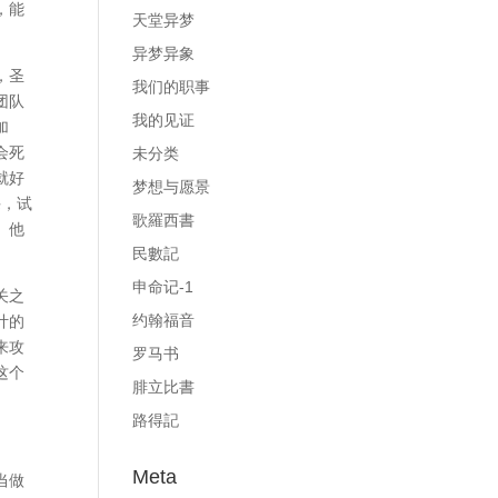
，能
天堂异梦
异梦异象
，圣
我们的职事
团队
我的见证
加
会死
未分类
就好
梦想与愿景
课，试
歌羅西書
。他
民數記
申命记-1
关之
约翰福音
计的
来攻
罗马书
这个
腓立比書
路得記
Meta
当做