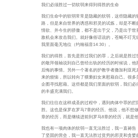
我们必须胜过一切软弱来得到得胜的生命
我们生命中的软弱常常是隐藏的软弱，这些隐藏的
路，但是来自世界的诱惑和邪灵的试炼，却是不断
情欲、并今生的骄傲，都不是出于父，乃是出于世界
敌机会来攻击我们。就好像俗话说的，苍蝇不叮无
我里面毫无地位（约翰福音14:30）。
我们的得胜，首先是胜过我们的罪，之后就是胜过
的敬拜领袖说到自己曾经出轨的经历的时候说，他
后悔的事情。另外一个著名的护教学者撒加利亚死
来的烦恼，所以转向了猥亵妇女来慰藉自己。很多
企图寻找慰藉。这些都是我们里面的软弱，我们必
的丰盛充满我们。
我们往往在这样成圣的过程中，遇到肉体中罪的拦
胜。这也是保罗在罗马7章的经历。他说，他不想
章的经历，而是继续进前到罗马8章的经历，就是
我也有一项肉体的软弱一直无法胜过，我一直祷告
了坚固的营垒，我一直无法胜过贫穷的邪灵和贪婪