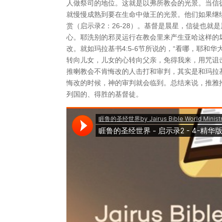
人做祭司的地位。这就是以弗所教会的光景。当信
就慢慢成熟到要在生命中做王的光景。他们如果继
赏（启示录2：26-28）。基督是晨星，信徒也
心。耶洗别的邪灵运行在教会里来产生亚哈这样的
改。就如玛拉基书4:5-6节所说的，“看哪，耶
转向儿女，儿女的心转向父亲，免得我来，用咒诅
推喇教会不肯悔改的人击打和审判，其实是和玛拉
悔改的时候，神的审判就会临到。总结来说，推雅
列国的、得胜的基督徒。