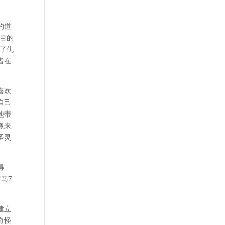
的道
目的
给了仇
者在
喜欢
自己
他带
像来
圣灵
得
马7
建立
奇怪