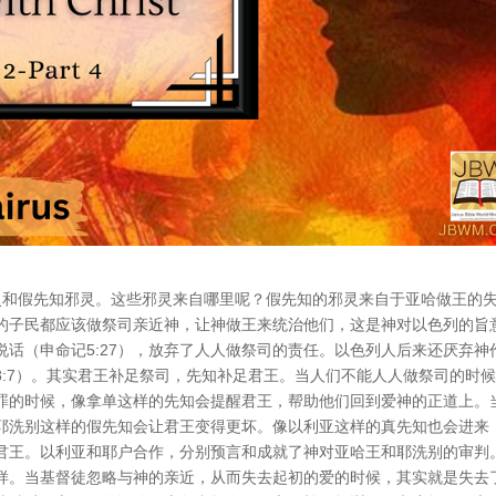
灵和假先知邪灵。这些邪灵来自哪里呢？假先知的邪灵来自于亚哈做王的
的子民都应该做祭司亲近神，让神做王来统治他们，这是神对以色列的旨
话（申命记5:27），放弃了人人做祭司的责任。以色列人后来还厌弃神
:7）。其实君王补足祭司，先知补足君王。当人们不能人人做祭司的时候
罪的时候，像拿单这样的先知会提醒君王，帮助他们回到爱神的正道上。
耶洗别这样的假先知会让君王变得更坏。像以利亚这样的真先知也会进来
君王。以利亚和耶户合作，分别预言和成就了神对亚哈王和耶洗别的审判
样。当基督徒忽略与神的亲近，从而失去起初的爱的时候，其实就是失去