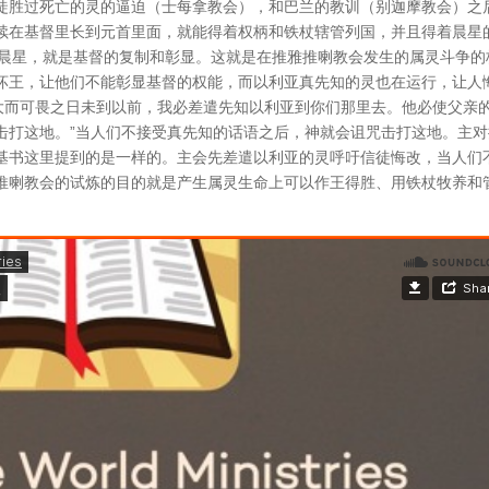
徒胜过死亡的灵的逼迫（士每拿教会），和巴兰的教训（别迦摩教会）之
续在基督里长到元首里面，就能得着权柄和铁杖辖管列国，并且得着晨星
就是晨星，就是基督的复制和彰显。这就是在推雅推喇教会发生的属灵斗争的
坏王，让他们不能彰显基督的权能，而以利亚真先知的灵也在运行，让人
和华大而可畏之日未到以前，我必差遣先知以利亚到你们那里去。他必使父亲
击打这地。”当人们不接受真先知的话语之后，神就会诅咒击打这地。主对
基书这里提到的是一样的。主会先差遣以利亚的灵呼吁信徒悔改，当人们
推喇教会的试炼的目的就是产生属灵生命上可以作王得胜、用铁杖牧养和