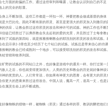
会七方面的欺骗的工作。通过这些审判和曝露，让教会认识到自己的不足
地上的完全的彰显。
会身上不断加强。这些工作都是一环扣一环。神要把教会做成基督的身体
就是大巴比伦。因此不断有新的邪灵、甚至是更强大的邪灵加入到撒旦的
神的供应，让教会胜过这些邪灵的攻击和神许可的试炼。神的工作也不断
和信徒已经胜过了以弗所教会失去起初的爱的光景，并且胜过了士每拿教
来到了试炼的第四站，就是推雅推喇教会的耶洗别的邪灵的攻击和试炼。
会在启示录2-3章也至少经历了七个站口的试炼。试炼总是带来信心的功
雅推喇的教会已经成熟到一个地步，可以接受耶洗别的邪灵的攻击和试炼
铁杖管辖和牧养列国。
在旷野的试炼的不同站口之外，也好像是游戏中的通关一样。你打过第一
的敌人之后，你也就变得更加强大。人类的历史和教会的历史就好像神设
和神的奖赏的人。人们常常说，你如果有神更大的恩膏，会有更大的邪灵
给你更大的恩膏来胜过这些攻击。中国人说，魔高一尺，道高一丈，也是
会在属灵生命上的不断成熟。
徒好像蜘蛛的猎物一样，被蜘蛛（邪灵）通过各样的罪、教训的酵把他们