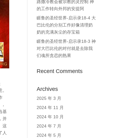
路撒冷教会被宗教的灵控制 神
的工作转向外邦的安提阿
睚鲁的圣经世界-启示录18-4 大
巴比伦的分别工作好像清理奶
奶的充满灰尘的存宝箱
睚鲁的圣经世界-启示录18-3 神
对大巴比伦的对付就是去除我
们魂所贪恋的熟果
Recent Comments
失
Archives
意。
作
2025 年 3 月
 ，
2024 年 11 月
当基
2024 年 10 月
，并
。这
2024 年 7 月
了人
2024 年 5 月