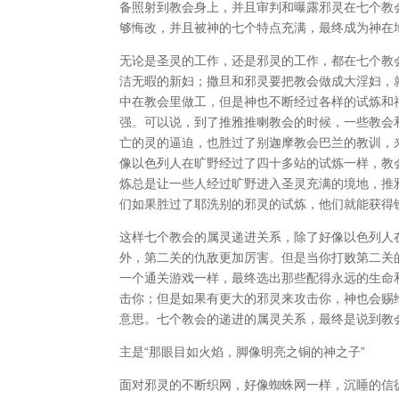
备照射到教会身上，并且审判和曝露邪灵在七个教
够悔改，并且被神的七个特点充满，最终成为神在
无论是圣灵的工作，还是邪灵的工作，都在七个教
洁无暇的新妇；撒旦和邪灵要把教会做成大淫妇，
中在教会里做工，但是神也不断经过各样的试炼和
强。可以说，到了推雅推喇教会的时候，一些教会
亡的灵的逼迫，也胜过了别迦摩教会巴兰的教训，
像以色列人在旷野经过了四十多站的试炼一样，教
炼总是让一些人经过旷野进入圣灵充满的境地，推
们如果胜过了耶洗别的邪灵的试炼，他们就能获得
这样七个教会的属灵递进关系，除了好像以色列人
外，第二关的仇敌更加厉害。但是当你打败第二关
一个通关游戏一样，最终选出那些配得永远的生命
击你；但是如果有更大的邪灵来攻击你，神也会赐
意思。七个教会的递进的属灵关系，最终是说到教
主是“那眼目如火焰，脚像明亮之铜的神之子”
面对邪灵的不断织网，好像蜘蛛网一样，沉睡的信