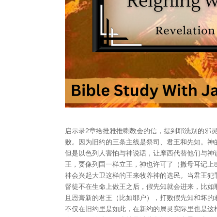
启示录2章给推雅推喇教会的信，提到耶洗别的邪
败。因为旧约的三条主线是祭司、君王和先知。神
但是以色列人害怕与神说话，让摩西代替他们与神说
王，要像列国一样立王，神也许可了（撒母耳记上8
神会兴起大卫这样的王来牧养神的选民。当君王犯
督徒不在生命上做王之后，假先知就会进来，比如
且恩膏新的君王（比如耶户），打败假先知和坏的
不仅在旧约里是如此，在新约的属灵实际里也是这