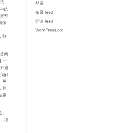
些信
登录
，神的
条目 feed
后来却
评论 feed
偶像
）。
WordPress.org
，好
父亲
中一
也知道
我们
。另
，并
益更
主。
，我