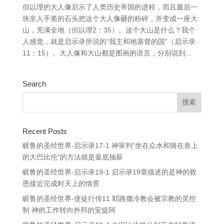
但以理的大人像启示了人类历史帝国的进程，而且最后一
块非人手凿的石头把这个大人像砸的粉碎，并变成一座大
山，充满全地（但以理2：35）。这个大山是什么？我个
人感觉，就是启示录所说的“我主和祂基督的国”（启示录
11：15）。大人像和大山都是图画的语言，分别说到...
Search
Recent Posts
睚鲁的圣经世界-启示录17-1 神审判“坐在众水和骑在兽上
的大巴比伦”的方法就是釜底抽薪
睚鲁的圣经世界-启示录19-1 启示录19章描述的是神的救
恩接近完成时天上的情景
睚鲁的圣经世界-使徒行传11 耶路撒冷教会被宗教的灵控
制 神的工作转向外邦的安提阿