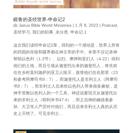
睚鲁的圣经世界-申命记2
由
Jairus Bible World Ministries
|
1 月 8, 2023
|
Podcast
,
圣经学习
,
我们的职事
,
未分类
,
申命记-1
这次我们读经申命记2章，得到的一个感动是，世界上所有
的邦国的存留和疆界都在神主宰的手中。本章不仅记录神
帮助以色列（1-3节）、以扫、摩押和亚扪人（4-22）得到
他们的土地，而且引领从迦斐托出来的迦斐托人，将先前
住在乡村直到迦萨的亚卫人除灭，接替他们住在那里（23
和参考阿摩司书9：7）。而迦斐托人是非利士人（阿摩司
书9：7），而非利士人后来给以色列人带来很多麻烦，是
神手管教以色列人的一个工具。神还说要毁灭从迦斐托出
来的非利士人（耶利米书47:4），而之后神的确借着参
孙、大卫等人严厉对付他们，而且后来非利士人真的从历
史上灭绝了。可见非利士...