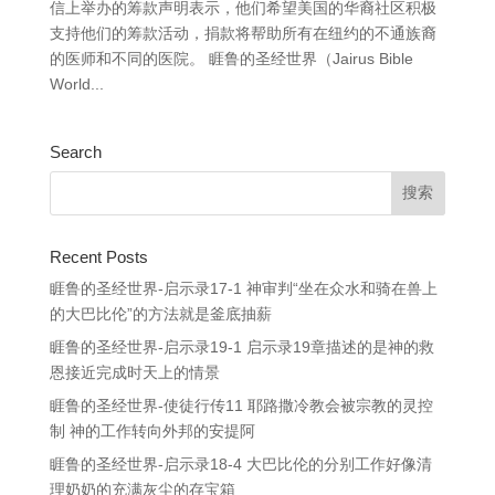
信上举办的筹款声明表示，他们希望美国的华裔社区积极
支持他们的筹款活动，捐款将帮助所有在纽约的不通族裔
的医师和不同的医院。 睚鲁的圣经世界（Jairus Bible
World...
Search
Recent Posts
睚鲁的圣经世界-启示录17-1 神审判“坐在众水和骑在兽上
的大巴比伦”的方法就是釜底抽薪
睚鲁的圣经世界-启示录19-1 启示录19章描述的是神的救
恩接近完成时天上的情景
睚鲁的圣经世界-使徒行传11 耶路撒冷教会被宗教的灵控
制 神的工作转向外邦的安提阿
睚鲁的圣经世界-启示录18-4 大巴比伦的分别工作好像清
理奶奶的充满灰尘的存宝箱