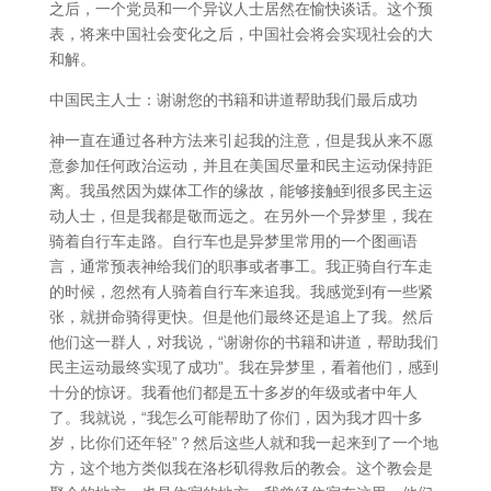
之后，一个党员和一个异议人士居然在愉快谈话。这个预
表，将来中国社会变化之后，中国社会将会实现社会的大
和解。
中国民主人士：谢谢您的书籍和讲道帮助我们最后成功
神一直在通过各种方法来引起我的注意，但是我从来不愿
意参加任何政治运动，并且在美国尽量和民主运动保持距
离。我虽然因为媒体工作的缘故，能够接触到很多民主运
动人士，但是我都是敬而远之。在另外一个异梦里，我在
骑着自行车走路。自行车也是异梦里常用的一个图画语
言，通常预表神给我们的职事或者事工。我正骑自行车走
的时候，忽然有人骑着自行车来追我。我感觉到有一些紧
张，就拼命骑得更快。但是他们最终还是追上了我。然后
他们这一群人，对我说，“谢谢你的书籍和讲道，帮助我们
民主运动最终实现了成功”。我在异梦里，看着他们，感到
十分的惊讶。我看他们都是五十多岁的年级或者中年人
了。我就说，“我怎么可能帮助了你们，因为我才四十多
岁，比你们还年轻”？然后这些人就和我一起来到了一个地
方，这个地方类似我在洛杉矶得救后的教会。这个教会是