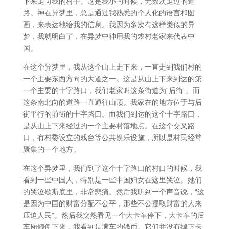
下来走向我的村子。这是我小的时候，无数次走过的道
路。神在异梦里，总是通过我熟悉的个人化的语言和图
画，来表达祂给我的信息。我因为多次有这样类似的异
梦，我就明白了，在异梦中神用我的农村老家来代表中
国。
在这个异梦里，我从这个山上走下来，一直走到我们村的
一个主要东西方向的大道之一。这是从山上下来到达的第
一个主要的十字路口，我们老家叫这条街道为“后街”。而
这条南北向的道路一直通往山顶。我家在的地方位于与后
街平行的前街的十字路口。而我们到达的这个十字路口，
是从山上下来经过的一个主要村落地点。在这个交叉路
口，有村委设立的戏台等公共娱乐设施，所以是村民经常
聚集的一个地方。
在这个异梦里，我们到了这个十字路口的村口的时候，我
看到一些中国人，特别是一些中国妇女在这里哭泣。她们
的哭泣歇斯底里，非常悲痛。然后我听到一个声音说，“这
是因为中国的财富分配不公平，那些不公攫取财富的人来
压迫人民”。然后我突然看见一个大卡车停下，大卡车的后
车厢倾倒下来，我看到是满车的钱币。它们并没有掉下卡