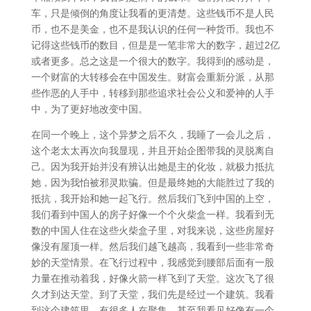
车，只是倾倒的角度让我看的更清楚。这些钱币不是人民
币，也不是美金，也不是我认识的任何一种货币。我也不
记得这些钱币的数目，但是是一笔非常大的数字，超过2亿
或者更多。总之这是一个很大的数字。我得到的感动是，
一个财富的大转移会在中国发生。财富会重新分派，从那
些作恶的人手中，转移到那些追求社会公义和爱神的人手
中，为了更好地改变中国。
在同一个晚上，这个异梦之后不久，我睡了一会儿之后，
这个老太太再次向我显现，并且开始企图带我的灵脱离自
己。因为我开始并没有辨认出她是主的化妆，就极力抵抗
她，因为我怕被邪灵欺骗。但是最终她的大能胜过了我的
抵抗，我开始和她一起飞行。然后我们飞到中国的上空，
我们看到中国人的房子好像一个个火柴盒一样。我看到无
数的中国人住在这些火柴盒子里，对我来说，这些房屋好
像没有屋顶一样。然后我们越飞越高，我看到一些非常奇
妙的天堂情景。在飞行过程中，我感觉到腰部后面有一股
力量在推动着我，好像火箭一样飞到了天堂。这次飞了很
久才到达天堂。到了天堂，我们先是经过一个建筑。我看
到这个建筑里，有很多人在聚集。甚至我看见好像有一个