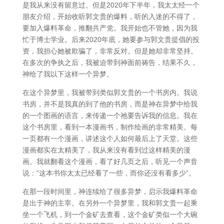
是我从来没有留意过。但是2020年下半年，我太太经一个
朋友介绍，开始收听郭文贵的爆料，听的入迷的不得了，
要加入爆料革命，推翻共产党。我开始也不管她，因为我
忙于博士学业。后来2020年底，她要参与郭文贵提倡的投
资，我担心她被欺骗了，非常反对。但是她却非常坚持。
在多次的争执之后，我被迫带到神面前祷告，结果不久，
神给了我以下这样一个异梦。
在这个异梦里，我被带到类似郭文贵的一个书房内。我说
书房，并不是我真的到了他的书房，而是神在异梦中给我
的一个图画的语言，来传递一个祂要告诉我的信息。我在
这个书房里，看到一本漫画书，制作绘画的非常精美。每
一页都有一个漫画，讲述这个人如何最后上了天堂。这些
漫画都实在太精美了，我从来没有看到过这样精美的漫
画。我就翻看这个漫画，看了好几页之后，听见一个声音
说：“这本书你太太已经看了一些，而你还没有看多少”。
在那一段时间里，神连续给了很多异梦，启示我爆料革命
是出于神的主宰。在另外一个异梦里，我和郭文贵一起乘
坐一个飞机，到一个金矿去查看，这个金矿类似一个大碗