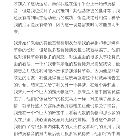
才加入了这场运动。虽然我也在这个平台上开始传扬福
音，但是我也受到了人的抵制、其他基督徒的批评等，我
还没有看到民主运动最后的成功。但是我绝对相信，神给
我的启示是没有错的，因为这一切是需要时间才能显明出
来。
我开始和教会的其他基督徒朋友分享我的异象和参加爆料
革命的经历，但是很多基督徒朋友担心我被欺骗了。他们
也对爆料革命有很多的疑惑，对这里面的很多人事物持负
面的看法。一个和我非常亲近的基督徒弟兄提醒我说，他
祷告之后感觉我可能不应该参加爆料革命。因为他是非常
亲近的朋友，我也觉得自己应该再就着这个劝诫再祷告主
的引领。结果主又给了我另外一个异梦。在这个异梦里，
我来到一个个巨大的露天帐篷中。原来是大批中国官员信
主了，他们好像圣经中的税吏马太一样，对主满了感激之
情，就举行盛大的宴席庆祝并感谢主让他们接受了福音。
我走在一个个巨大的帐篷中，看着无数的食物和那么多的
人在那里，我心里再次感到无比的震撼。通过这个异梦，
我明白了有很多国内体制内的人士在收看我们的直播，我
们传扬福音的努力最后会让很多官员得救，他们将给中国