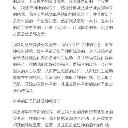
的形状，非常巨大和极其美丽。在另外之前的一个异梦
里，我被带到神的同在中，感觉好像圣父圣子圣灵都同在
的感觉。我在灵里感觉似乎祂们刚商量过了，并且做出了
关于中国的一个重要决定。然后我被递给一本书，这本书
的名字是中文的，叫做《天问》。让我惊奇的是，照片的
封面居然是郭文贵。
我针对这些异梦再次祷告，我终于明白了神的心意。原来
神在告诉我，爆料革命是出于神所拣选的。这个政治革命
会给基督徒提供舞台参与民主运动，并且给福音提供媒体
的平台，帮助我们更好传扬福音。而福音的传扬，会让中
国人的人心改变，从而产生更好的公民，从而让民主运动
能够在中国扎根。之后我终于顺服了神的引领，也克服了
恐惧，开始加入爆料革命，并且在爆料革命的媒体平台上
开始传福音。
中共的日子已经被神数算了
我参与爆料革命的过程，就是我上面的骑自行车被追逐的
异梦是一样的过程。我不情愿参加这个运动，但是被太太
和其他环境追着、逼着，并且最后通过神的启示的引领，