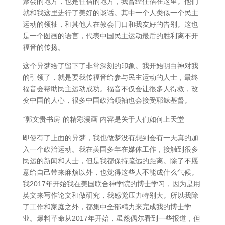
聚会的地方，也是住宿的地方，我曾经住宿在这里。他们
就和我这里进行了美好的谈话。其中一个人类似一个民主
运动的领袖，和其他人在教会门口和我友好的告别。这也
是一个图画的语言，代表中国民主运动最后的胜利离不开
福音的传扬。
这个异梦给了留下了非常深刻的印象。我开始明白神对我
的引领了，就是要我传福音给参与民主运动的人士，最终
福音会帮助民主运动成功。福音不仅会让很多人得救，改
变中国的人心，很多中国政治领袖也会接受耶稣基督。
“郭文贵书房”的精彩漫画 内容是关于人们如何上天堂
即使有了上面的异梦，我也做梦没有想到会有一天真的加
入一个政治运动。我在美国多年在媒体工作，接触到很多
民运的新闻和人士，但是我都保持疏远的距离。除了不愿
意给自己带来麻烦以外，也觉得这些人不能成什么气候。
我2017年开始我在美国联合神学院的博士学习，因为是用
英文来写作论文和做研究，我感觉压力特别大。所以我除
了工作和家庭之外，都集中全部精力来完成我的博士学
业。爆料革命从2017年开始，虽然偶尔看到一些报道，但