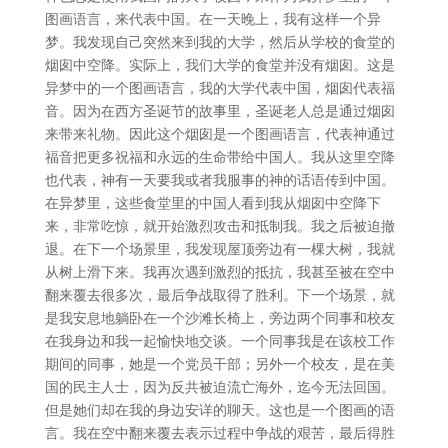
图画语言，来代表中国。在一天晚上，我有这样一个异
梦。我发现自己突然来到我的大学，然后从学校的食堂的
烟囱中空降。实际上，我们大学的食堂并没有烟囱。这是
异梦中的一个图画语言，我的大学代表中国，烟囱代表福
音。因为在西方圣诞节的故事里，圣诞老人总是通过烟囱
来带来礼物。因此这个烟囱是一个图画语言，代表神通过
福音把更多祝福和永远的生命带给中国人。我从这里空降
也代表，神有一天要我或者我服事的神的话语传到中国。
在异梦里，这些食堂里的中国人看到我从烟囱中空降下
来，非常吃惊，就开始激烈攻击和抵制我。我之后被迫撤
退。在下一个场景里，我发现屋顶旁边有一棵大树，我就
从树上滑下来。我再次遇到激烈的抵抗，我甚至被在空中
翻来覆去很多次，最后争战取得了胜利。下一个场景，就
是我安息地躺卧在一个沙滩长椅上，旁边两个同事和校友
在我身边和我一起愉快地交谈。一个同事我是在该校工作
期间的同事，她是一个党员干部；另外一个校友，是在美
国的民主人士，因为反共被迫流亡海外，迄今无法回国。
但是她们却在我的身边安详的聊天。这也是一个图画的语
言。我在空中翻来覆去表示过程中争战的艰苦，最后得胜