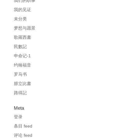
我们的职事
我的见证
未分类
梦想与愿景
歌羅西書
民數記
申命记-1
约翰福音
罗马书
腓立比書
路得記
Meta
登录
条目 feed
评论 feed