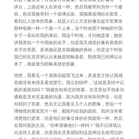
讲台，上面还有人在讲道一样。然后我被带到另外一个建
筑，然后我被带到一个玻璃后面。我隔着玻璃站在那里，
看到让人惊奇的景象，就是人们上天堂好像在超市里乘坐
那种电梯一样一个接一个上来，这个时候那个神秘的中国
女子一直站在我的身后。我这个时候，才问她是谁，她告
诉我类似一个中国姓的名字，但是我又感觉好像有基督的
名字在里面。原来她还是在隐藏她的身份，但是这个时候
我已经在灵里辨认出来她是耶稣基督。既然我已经辨认出
来了，祂就显为耶稣基督的形象。
突然，我看见一个基路伯超我飞过来，其速度之快让我感
觉都没有来得及看清楚它。我立刻惊呼，“这就是圣经中记
载的基路伯吗？”我被告知肯定的答案。在灵里似乎很多沟
通都是灵对灵直接的沟通，因为我并没有听到声音，但是
却得到了答案。然后主让我看见几个人的图像，类似一个
博物馆的展览照片一样，都陈列在我的面前。我并没有看
清楚他们是谁，但是他们好像立体的在我面前一样。然后
在我对面的主说，“你希望像他们一样吗？”我不记得我认
出这些人是谁，但是我在灵里感知到这是神过去使用过的