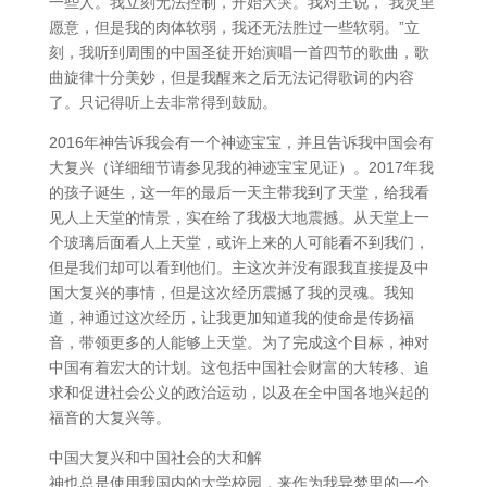
一些人。我立刻无法控制，开始大哭。我对主说，“我灵里
愿意，但是我的肉体软弱，我还无法胜过一些软弱。”立
刻，我听到周围的中国圣徒开始演唱一首四节的歌曲，歌
曲旋律十分美妙，但是我醒来之后无法记得歌词的内容
了。只记得听上去非常得到鼓励。
2016年神告诉我会有一个神迹宝宝，并且告诉我中国会有
大复兴（详细细节请参见我的神迹宝宝见证）。2017年我
的孩子诞生，这一年的最后一天主带我到了天堂，给我看
见人上天堂的情景，实在给了我极大地震撼。从天堂上一
个玻璃后面看人上天堂，或许上来的人可能看不到我们，
但是我们却可以看到他们。主这次并没有跟我直接提及中
国大复兴的事情，但是这次经历震撼了我的灵魂。我知
道，神通过这次经历，让我更加知道我的使命是传扬福
音，带领更多的人能够上天堂。为了完成这个目标，神对
中国有着宏大的计划。这包括中国社会财富的大转移、追
求和促进社会公义的政治运动，以及在全中国各地兴起的
福音的大复兴等。
中国大复兴和中国社会的大和解
神也总是使用我国内的大学校园，来作为我异梦里的一个