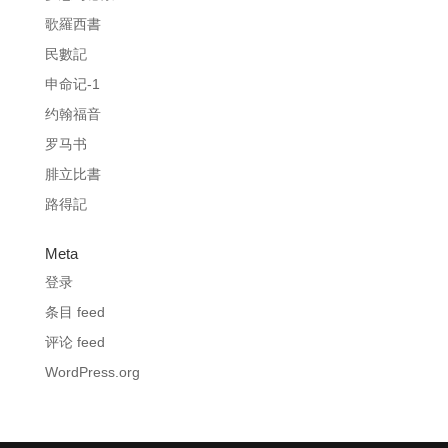
歌羅西書
民數記
申命记-1
约翰福音
罗马书
腓立比書
路得記
Meta
登录
条目 feed
评论 feed
WordPress.org