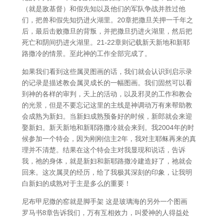
（就是敌基督）和假先知以及他们的军队争战并胜过他
们，把兽和假先知扔进火湖里。20章把撒旦关押一千年之
后，最后击败撒旦的背叛，并把撒旦扔进火湖里，然后把
死亡和阴间扔进火湖里。21-22章则记载新天新地和新耶
路撒冷的情景。至此神的工作全部完成了。
如果我们看到这些属灵图画的话，我们就会认识到启示录
的记录是描述教会属灵成长的一幅图画。我们固然可以看
到神的各样的审判，天上的活动，以及邪灵的工作和教会
的光景，但是不要忘记这里的主线是神调动万有来帮助教
会成熟为新妇。当新妇成熟预备好的时候，新郎就会来迎
娶新妇。新天新地和新耶路撒冷就会来到。我2004年的时
候参加一个特会，因为刚刚信主2年，我对主耶稣再来的真
理并不清楚。结果在这个特会主对我显现和说话，告诉
我，祂的身体，就是新妇和新耶路撒冷建造好了，祂就会
回来。这次属灵的经历，给了我极其深刻的印象，让我明
白新妇的成熟对于主是多么的重要！
尼布甲尼撒的窑就是脚手架 这是玻璃海的另外一个图画
罗马书8章告诉我们，万有互相效力，叫爱神的人得益处