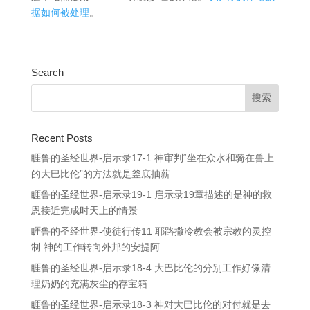
据如何被处理
。
Search
Recent Posts
睚鲁的圣经世界-启示录17-1 神审判“坐在众水和骑在兽上
的大巴比伦”的方法就是釜底抽薪
睚鲁的圣经世界-启示录19-1 启示录19章描述的是神的救
恩接近完成时天上的情景
睚鲁的圣经世界-使徒行传11 耶路撒冷教会被宗教的灵控
制 神的工作转向外邦的安提阿
睚鲁的圣经世界-启示录18-4 大巴比伦的分别工作好像清
理奶奶的充满灰尘的存宝箱
睚鲁的圣经世界-启示录18-3 神对大巴比伦的对付就是去