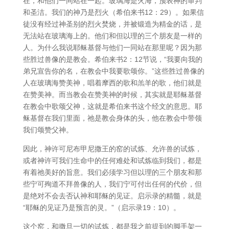
在，和他们一同站在一起。玻璃海是火海，预表神的审判
和圣洁。我们的神乃是烈火（希伯来书12：29）。如果信
徒没有经过神圣别的烈火焚烧，并被锻造为精金的话，是
无法站在玻璃海上的。他们和但以理的三个朋友是一样的
人。为什么我说耶稣基督与他们一同站在那里呢？因为那
些胜过兽像的是教会。希伯来书2：12节说，“我要向我的
弟兄宣告你的名，在教会中我要歌颂你。”这些胜过兽像的
人在玻璃海赞美神，唱着摩西的歌和羔羊的歌，他们就是
在赞美神。而当教会在赞美神的时候，其实就是耶稣基督
在教会中歌颂父神，这就是希伯来书这个经文的意思。耶
稣基督在我们里面，祂是教会身体的头，他在教会中带领
我们颂赞父神。
因此，神许可尼布甲尼撒王的窑的试炼、允许兽的试炼，
或者神许可我们生命中的任何难处和试炼临到我们，都是
有着祂美好的旨意。我们必须学习但以理的三个朋友和那
些宁可殉道不拜兽像的人，我们宁可付出任何的代价，但
是绝对不会去否认神和耶稣的见证。启示录的精髓，就是
“耶稣的见证乃是预言的灵。”（启示录19：10）。
这个窑，和撒旦一切的试炼，都是我之前提到的脚手架一