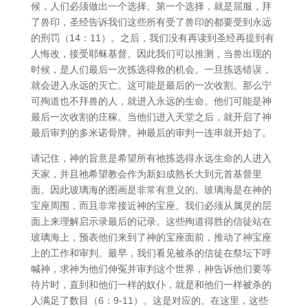
候，人们必须做出一个选择。第一个选择，就是屈服，拜
了兽印，圣经告诉我们这些所有受了兽印的都要受到永远
的刑罚（14：11）。之后，我们没有再读到圣经再提到有
人悔改，接受耶稣基督。因此我们可以推测，当兽出现的
时候，是人们最后一次拣选得救的机会。一旦拣选错误，
就会进入永远的灭亡。这可能是最后的一次收割。那么宁
可殉道也不拜兽的人，就进入永远的生命。他们可能是神
最后一次收割的庄稼。当他们进入天堂之后，就开启了神
最后审判的多米诺骨牌。神最后的审判一连串就开始了。
请记住，神的旨意是希望所有祂拣选得永远生命的人进入
天家，并且祂希望教会作为新妇成熟长大到元首基督里
面。因此玻璃海的图画是非常有意义的。玻璃海是在神的
宝座周围，而且非常接近神的宝座。我们必须从属灵的层
面上来理解启示录最后的记录。这些殉道得胜的信徒站在
玻璃海上，预表他们来到了神的宝座面前，推动了神宝座
上的工作和审判。最早，我们看见被杀的信徒在祭坛下呼
喊神，求神为他们伸冤并审判这个世界，神告诉他们要等
待片时，直到和他们一样的奴仆，就是和他们一样被杀的
人满足了数目（6：9-11）。这是对应的。在这里，这些