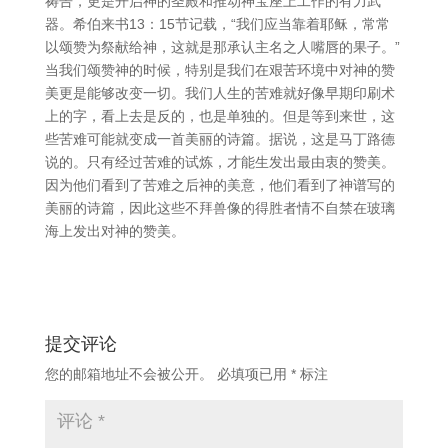
祷告，更是开启神的圣殿和推动神宝座上工作的有力武
器。希伯来书13：15节记载，“我们应当靠着耶稣，常常
以颂赞为祭献给神，这就是那承认主名之人嘴唇的果子。”
当我们颂赞神的时候，特别是我们在艰苦环境中对神的赞
美更是能够改变一切。我们人生的苦难就好像早期印刷术
上的字，看上去是反的，也是单独的。但是等到来世，这
些苦难可能就变成一首美丽的诗篇。据说，这是马丁路德
说的。只有经过苦难的试炼，才能生发出最由衷的赞美。
因为他们看到了苦难之后神的美意，他们看到了神谱写的
美丽的诗篇，因此这些不拜兽像的得胜者情不自禁在玻璃
海上发出对神的赞美。
提交评论
您的邮箱地址不会被公开。
必填项已用
*
标注