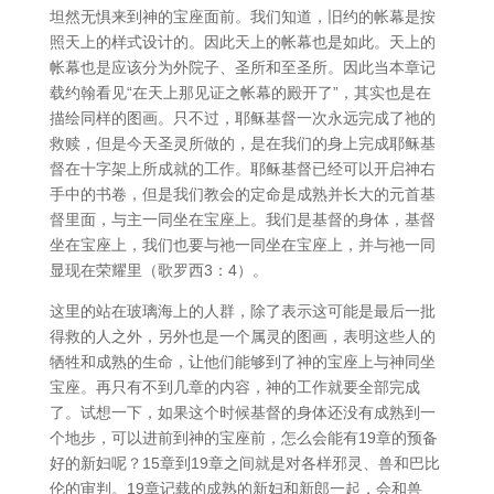
坦然无惧来到神的宝座面前。我们知道，旧约的帐幕是按
照天上的样式设计的。因此天上的帐幕也是如此。天上的
帐幕也是应该分为外院子、圣所和至圣所。因此当本章记
载约翰看见“在天上那见证之帐幕的殿开了”，其实也是在
描绘同样的图画。只不过，耶稣基督一次永远完成了祂的
救赎，但是今天圣灵所做的，是在我们的身上完成耶稣基
督在十字架上所成就的工作。耶稣基督已经可以开启神右
手中的书卷，但是我们教会的定命是成熟并长大的元首基
督里面，与主一同坐在宝座上。我们是基督的身体，基督
坐在宝座上，我们也要与祂一同坐在宝座上，并与祂一同
显现在荣耀里（歌罗西3：4）。
这里的站在玻璃海上的人群，除了表示这可能是最后一批
得救的人之外，另外也是一个属灵的图画，表明这些人的
牺牲和成熟的生命，让他们能够到了神的宝座上与神同坐
宝座。再只有不到几章的内容，神的工作就要全部完成
了。试想一下，如果这个时候基督的身体还没有成熟到一
个地步，可以进前到神的宝座前，怎么会能有19章的预备
好的新妇呢？15章到19章之间就是对各样邪灵、兽和巴比
伦的审判。19章记载的成熟的新妇和新郎一起，会和兽