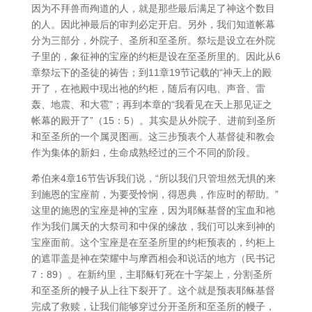
因为不拜兽而殉道的人，就是那些最后满足了神这个数目
的人。因此神最后的审判必定开启。另外，我们知道帐幕
分为三部分，外院子、圣所和至圣所。祭坛是设立在外院
子里的，象征神的宝座的约柜是设在至圣所里的。因此从6
章祭坛下的圣徒的祷告；到11章19节记载的“神天上的殿
开了，在祂殿中现出祂的约柜，随后有闪电、声音、雷
轰、地震、和大雹”；再到本章的“我看见在天上那见证之
帐幕的殿开了”（15：5）。其实是从外院子、进前到圣所
和至圣所的一个属灵图画。这三步预表个人基督徒和教会
作为集体的新妇，生命成熟经过的三个不同的阶段。
希伯来4章16节告诉我们说，“所以我们只管坦然无惧的来
到施恩的宝座前，为要受怜悯，得恩典，作应时的帮助。”
这里的施恩的宝座是神的宝座，因为耶稣基督的宝血和祂
作为我们属天的大祭司和中保的缘故，我们可以来到神的
宝座面前。这个宝座是在至圣所里的约柜预表的，约柜上
的遮罪盖是神在荣耀中与摩西相会和说话的地方（民书记
7：89）。在新约里，主耶稣钉死在十字架上，分割圣所
和至圣所的幔子从上往下裂开了。这个就是预表耶稣基督
完成了救赎，让我们能够穿过分开圣所和至圣所的幔子，