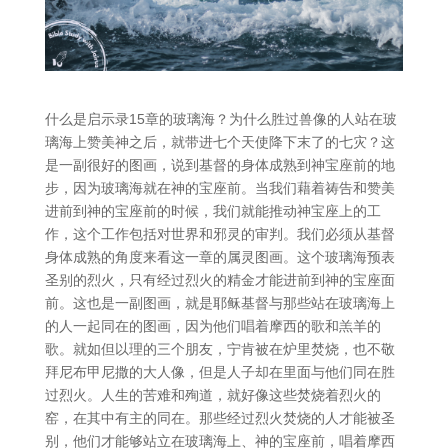
什么是启示录15章的玻璃海？为什么胜过兽像的人站在玻
璃海上赞美神之后，就带进七个天使降下末了的七灾？这
是一副很好的图画，说到基督的身体成熟到神宝座前的地
步，因为玻璃海就在神的宝座前。当我们藉着祷告和赞美
进前到神的宝座前的时候，我们就能推动神宝座上的工
作，这个工作包括对世界和邪灵的审判。我们必须从基督
身体成熟的角度来看这一章的属灵图画。这个玻璃海预表
圣别的烈火，只有经过烈火的精金才能进前到神的宝座面
前。这也是一副图画，就是耶稣基督与那些站在玻璃海上
的人一起同在的图画，因为他们唱着摩西的歌和羔羊的
歌。就如但以理的三个朋友，宁肯被在炉里焚烧，也不敬
拜尼布甲尼撒的大人像，但是人子却在里面与他们同在胜
过烈火。人生的苦难和殉道，就好像这些焚烧着烈火的
窑，在其中有主的同在。那些经过烈火焚烧的人才能被圣
别，他们才能够站立在玻璃海上、神的宝座前，唱着摩西