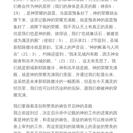
们教会作为神的居所（我们的身体是圣灵的殿；林前6：
19），是神荣耀的器皿。当器皿预备好了，神的荣耀就会
降下来。这里记载神的荣耀充满殿，就是预表神的器皿预
备好了，就降下祂的荣耀。我不否认天上有真正的圣殿，
但是我们也是神的殿。彼得说，我们“也就像活石，被建造
成为属灵的殿”（彼前2：5）。启示录21：2节提到，圣城
新耶路撒冷就是新妇。宝座上的声音说，“神的帐幕与人同
在”（21：3）。约翰还提到，“我未见城内有殿，因主神全
能者和羔羊为城的殿。”（21：22）。这太有意思了。我
们就是那城新耶路撒冷，神和羔羊就是殿。神的荣耀充满
殿，就是神的荣耀充满我们里面，并通过我们彰显出来。
这虽然是未来新耶路撒冷的一幅图画，但是在今天属灵的
经历里，我们也可以经历这样的实际。愿我们都被神的荣
耀充满。
我们要藉着圣别和赞美的祷告开启神的圣殿
我之前提到过，决定启示录中记载的神的工作的进展的因
素是神的宝座，和圣徒的祷告。圣徒的祷告可以推动神宝
座上审判的工作。而这里提到的玻璃海上的圣徒的赞美的