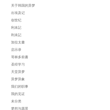
关于韩国的异梦
出埃及记
创世纪
利未記
利未記
加拉太書
启示录
哥林多前書
圣经学习
天堂异梦
异梦异象
我们的职事
我的见证
未分类
梦想与愿景