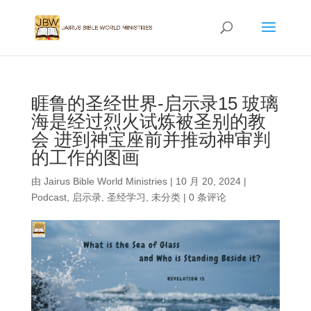
睚鲁的圣经世界-启示录15 玻璃
海是经过烈火试炼被圣别的教
会 进到神宝座前并推动神审判
的工作的图画
由
Jairus Bible World Ministries
|
10 月 20, 2024
|
Podcast
,
启示录
,
圣经学习
,
未分类
|
0 条评论