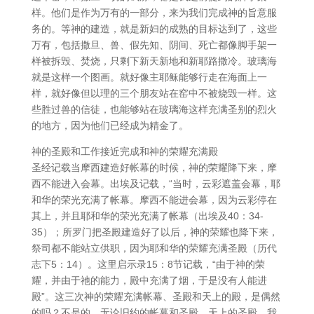
样。他们是作为万有的一部分，来为我们完成神的旨意服
务的。等神的建造，就是新妇的成熟的目标达到了，这些
万有，包括撒旦、兽、假先知、阴间、死亡都像脚手架一
样被拆毁、焚烧，只剩下新天新地和新耶路撒冷。玻璃海
就是这样一个图画。就好像主耶稣能够行走在海面上一
样，就好像但以理的三个朋友站在窑中不被烧毁一样。这
些胜过兽的信徒，也能够站在玻璃海这样充满圣别的烈火
的地方，因为他们已经成为精金了。
神的圣殿和工作接近完成和神的荣耀充满殿
圣经记载当摩西建造好帐幕的时候，神的荣耀降下来，摩
西不能进入会幕。出埃及记载，“当时，云彩遮盖会幕，耶
和华的荣光充满了帐幕。摩西不能进会幕，因为云彩停在
其上，并且耶和华的荣光充满了帐幕（出埃及40：34-
35）；所罗门把圣殿建造好了以后，神的荣耀也降下来，
祭司都不能站立供职，因为耶和华的荣耀充满圣殿（历代
志下5：14）。这里启示录15：8节记载，“由于神的荣
耀，并由于祂的能力，殿中充满了烟，于是没有人能进
殿”。这三次神的荣耀充满帐幕、圣殿和天上的殿，是偶然
的吗？不是的。无论旧约的帐幕和圣殿，天上的圣殿，我