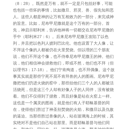
（8：28）。既然是万有，就不一定是只包括好事，可能
也包括一些坏的事情，比如撒旦、邪灵、兽、假先知和恶
人。这些人都是神的让万有互相效力的一部分，来完成神
的旨意。比如，尼布甲尼撒就是这个万有的一部分。首
先，神启示耶利米，告诉他神将一切都交在尼布甲尼撒的
手中（耶利米27：6）。后来尼布甲尼撒王攻陷了以色
列，并且把以色列人掳到巴比伦。他也设置了大人像，让
不拜这个像的人都被仍在火里焚烧。但以理的三个朋友
说，他们不拜这个像，也不侍奉尼布甲尼撒王的神。他们
说，他们相信神会拯救他们，即或不然，他们也不拜（但
以理书3：17-18）。他们宁肯殉道，也不拜偶像。这个故
事其实就是那些宁死不屈不肯拜兽的人的图画。尼布甲尼
撒把他们扔进火烧的窑中，那些抬他们三个人的人都被活
活烧死，但是这三个人却有好像人子的人同伴，没有被烧
着。他们不仅得到了拯救，而且好像是站在火窑上一样。
这也是一个属灵的图画，就是他们有人子耶稣基督的同
在，使得他们胜过了神圣别焚烧的火焰，和撒旦以及仇敌
的逼迫。当那些胜过兽像的人，站在玻璃海上的时候，其
实绝对不是他们自己站在那里。而是耶稣基督与他们同