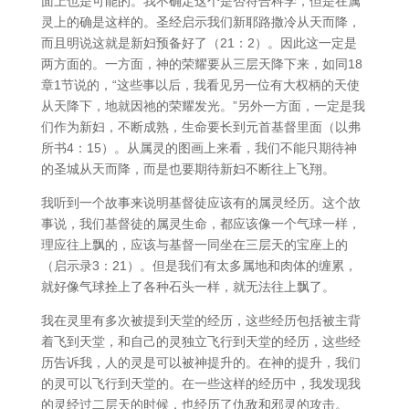
面上也是可能的。我不确定这个是否符合科学，但是在属
灵上的确是这样的。圣经启示我们新耶路撒冷从天而降，
而且明说这就是新妇预备好了（21：2）。因此这一定是
两方面的。一方面，神的荣耀要从三层天降下来，如同18
章1节说的，“这些事以后，我看见另一位有大权柄的天使
从天降下，地就因祂的荣耀发光。”另外一方面，一定是我
们作为新妇，不断成熟，生命要长到元首基督里面（以弗
所书4：15）。从属灵的图画上来看，我们不能只期待神
的圣城从天而降，而是也要期待新妇不断往上飞翔。
我听到一个故事来说明基督徒应该有的属灵经历。这个故
事说，我们基督徒的属灵生命，都应该像一个气球一样，
理应往上飘的，应该与基督一同坐在三层天的宝座上的
（启示录3：21）。但是我们有太多属地和肉体的缠累，
就好像气球拴上了各种石头一样，就无法往上飘了。
我在灵里有多次被提到天堂的经历，这些经历包括被主背
着飞到天堂，和自己的灵独立飞行到天堂的经历，这些经
历告诉我，人的灵是可以被神提升的。在神的提升，我们
的灵可以飞行到天堂的。在一些这样的经历中，我发现我
的灵经过二层天的时候，也经历了仇敌和邪灵的攻击。