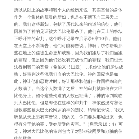
所以从以上的故事和我个人的经历来说，其实基督的身体
作为一个集体的属灵的新妇，也是在不断飞向三层天上
的。我们这些新妇，包括了历代以来的殉道的信徒，他们
因着为了神的见证被大巴比伦屠杀了。他们在天上的祭坛
下呼吁神的审判，这个呼吁记录在启示录6章10节。他们
在天堂上不断祷告，他们可能祷告说，神啊，求你帮助那
些在地上的信徒生命更加成熟，因为我们跑尽了我们当跑
的赛程，但是因为他们还没有完成他们的赛程，我们也无
法得到我们的奖赏（希伯来书11章），求你让他们尽快成
熟，好审判这些流我们血的大巴比伦。神的回应也是如
此，神让他们忍耐片时，好让那些和他们一样同样殉道的
人数满了。当这个人数满了之后，神的审判就倾倒在大巴
比伦身上。如今这些殉道的人数已经满了，神的审判就临
到大巴比伦。但是即使在这样的审判中，神依然没有忘记
拯救那些被大巴比伦网罗的神的选民。约翰记录说，“我又
听见从天上另有声音说，我的民，你们要从那城出来，免
得有分于她的罪，受她所受的灾害。”（启示录18：4）可
见，神对大巴比伦的审判包含了对那些被网罗和欺骗的信
徒的拯救。