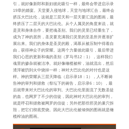
引，就好像新郎和新妇彼此吸引一样，最终会带进启示录
19章的婚宴。天堂要入侵地球，天堂与地球汇合，最终会
挤压大巴比伦，这就是三层天和一层天要汇流的图画，最
终挤压了二层天的大巴比伦。从个人属灵的角度来说，就
是灵和身体合作，要把魂圣别。我们的灵里已经重生了，
成为了神的居所，圣灵要充满我们灵里的至圣所并逐渐扩
展出来。我们的身体是圣灵的殿，渴慕从被压制中得着自
由，获得神众子的荣耀。这两个力量彼此吸引，最后带进
我们心思的更新和魂的圣别（罗马书12：1），这样我们
魂里的掺杂就被洁净。就好像橄榄被榨，油就流出，然后
渣滓被扔到火中烧掉一样；神对大巴比伦的对付也是这
样。神的荣耀从三层天降临（启示录18：1），人不断祷
告神的审判和拯救（祭坛下的祷告，启示录6：10），最
后就带来对大巴比伦的审判。大巴比伦里面流了无数圣徒
的血，也网罗了不少的信徒，因此神对大巴比伦的审判，
就是呼召和拯救被网罗的信徒；另外把那些邪灵的巢穴拆
毁，把它们彻底焚烧。因此大巴比伦被倾倒的图画就是橄
榄榨油的图画。