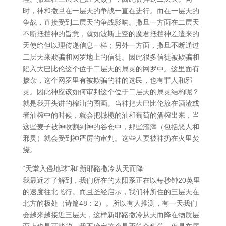
时，神和撒旦在一层天的争战一直在进行。而在一层天的
争战，直接受到二层天的争战影响。撒旦一方面在二层天
不断抵挡神的旨意，就如波斯上空的魔君抵挡神差遣来的
天使给但以理传递信息一样；另外一方面，撒旦不断通过
二层天来欺骗和网罗地上的信徒。因此很多信徒被欺骗和
陷入大巴比伦这个位于二层天的属灵的网罗中。这里面有
掺杂，这个网罗里有被欺骗的神的选民，也有罪人和邪
灵。因此神应该如何审判这个位于二层天的属灵结构呢？
就是我开头讲的榨油的图画。当神把大巴比伦放在酒渣或
者油榨中的时候，就会把橄榄的油和葡萄的酒榨出来，当
这些麦子被神收割到神的谷仓中，那些渣滓（包括恶人和
邪灵）就会受到神严厉的审判。这些人要被神扔在火里焚
烧。
“天堂入侵地球”和“新耶路撒冷从天而降”
我最近才了解到，我们所在的太阳系正在以每秒钟20英里
的速度往北飞行。而且圣经启示，我们神所住的三层天在
北方的极处（诗篇48：2）。所以有人推测，有一天我们
会越来越接近三层天，这样新耶路撒冷从天而降在物质层