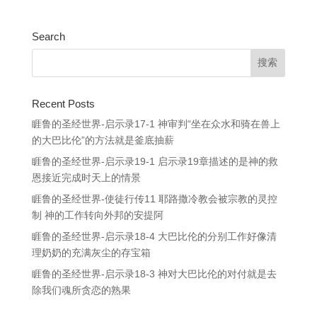
Search
Recent Posts
睚鲁的圣经世界-启示录17-1 神审判“坐在众水和骑在兽上
的大巴比伦”的方法就是釜底抽薪
睚鲁的圣经世界-启示录19-1 启示录19章描述的是神的救
恩接近完成时天上的情景
睚鲁的圣经世界-使徒行传11 耶路撒冷教会被宗教的灵控
制 神的工作转向外邦的安提阿
睚鲁的圣经世界-启示录18-4 大巴比伦的分别工作好像清
理奶奶的充满灰尘的存宝箱
睚鲁的圣经世界-启示录18-3 神对大巴比伦的对付就是去
除我们魂所贪恋的熟果