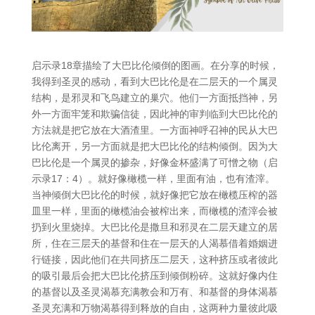
启示录18章描绘了大巴比伦倾倒的图画。在分享的时候，
我得到圣灵的感动，看到大巴比伦是在二层天的一个属灵
结构，是邪灵和飞鸟建立的巢穴。他们一方面抵挡神，另
外一方面牢笼和欺骗信徒，因此神的审判临到大巴比伦的
方法就是把它放在大酒渣里。一方面神呼召神的民从大巴
比伦离开，另一方面就是把大巴比伦的结构倾倒。因为大
巴比伦是一个属灵的掺杂，好像金杯盛满了可憎之物（启
示录17：4）。就好像橄榄一样，里面有油，也有渣滓。
当神倾倒大巴比伦的时候，就好像把它放在橄榄压榨的器
皿里一样，里面的橄榄油会被榨出来，而橄榄的渣滓会被
扔到火里烧掉。大巴比伦是撒旦和邪灵在二层天建立的居
所，住在三层天的基督和住在一层天的人渴慕借着婚姻进
行链接，因此他们在共同挤压二层天，这种挤压或者彼此
的吸引最后会把大巴比伦挤压到倾倒粉碎。这就好像内住
的基督以及圣灵渴慕充满教会和万有、和基督的身体渴慕
圣灵充满和万物渴慕得到释放的自由，这两种力量彼此吸