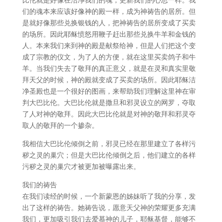
比伦就是好像在洁净我们的魂，更新我们的心思一样。我
们的魂本来应该好像神的殿一样，成为神祷告的居所。但
是就好像那些兑换银钱的人，把神祷告的居所变成了买卖
的场所。因此耶稣愤怒用鞭子赶出那些兑换牛羊和金钱的
人。本来我们来到神的殿是献祭给神，但是人们把这个变
成了宗教的仪文，为了人的方便，就在这里买卖鸽子和牛
羊。当我们失去了敬拜的真正意义，就是在灵和真实里敬
拜天父的时候，神的殿就变成了买卖的场所。因此耶稣洁
净圣殿也是一个很好的图画，来帮助我们理解这里神在审
判大巴比伦。大巴比伦就是撒旦和邪灵设立的网罗，夺取
了人对神的敬拜。因此大巴比伦就是对神的敬拜和邪灵夺
取人的敬拜的一个掺杂。
我相信大巴比伦倾倒之前，邪灵已经在那里建立了各样污
秽之灵的巢穴；但是大巴比伦倾倒之后，他们建立的各样
污秽之灵的巢穴才被更加被曝露出来。
我们的祷告
在我们读经的时候，一个新蒙恩的姊妹听了我的分享，发
出了这样的祷告。她祷告说，愿意天父神的荣耀更多充满
我们，更加吸引我们去爱慕神的儿子，耶稣基督，能够不