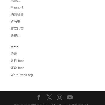
民數記
申命记-1
约翰福音
罗马书
腓立比書
路得記
Meta
登录
条目 feed
评论 feed
WordPress.org