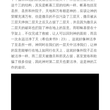
这个三的结构，其实是帐幕三层的结构一样。帐幕包括至
圣所、圣所和外院子。天地和万有都是神的，应该让神的
荣耀充满万有。但是撒旦的不仅污染了三层天，撒旦被从
三层天摔倒二层天之后又占据了二层天，并且因为撒旦从
二层天的破坏也拦阻了神在地上的旨意。而耶稣基督在十
字架上，不仅完成了救赎，让人可以回到神的面前，而且
一次永远洁净了天（希伯来书9：23）。这就好像神洁净
了至圣所一样。神同时在我们的一层天中洁净我们，让神
的旨意能够行在地上如同行在天上，这就好像外院子正在
被洁净一样。而二层天被撒旦和邪灵占据，甚至笼络和欺
骗了很多信徒，因此神对第二层天也要洁净。这是神的工
作的途径。