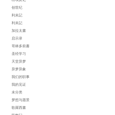
创世纪
利未記
利未記
加拉太書
启示录
哥林多前書
圣经学习
天堂异梦
异梦异象
我们的职事
我的见证
未分类
梦想与愿景
歌羅西書