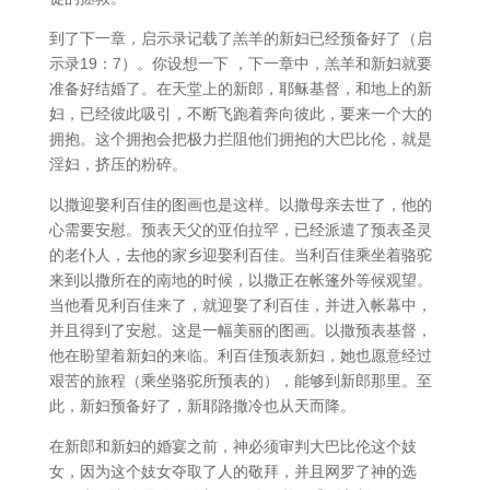
到了下一章，启示录记载了羔羊的新妇已经预备好了（启
示录19：7）。你设想一下 ，下一章中，羔羊和新妇就要
准备好结婚了。在天堂上的新郎，耶稣基督，和地上的新
妇，已经彼此吸引，不断飞跑着奔向彼此，要来一个大的
拥抱。这个拥抱会把极力拦阻他们拥抱的大巴比伦，就是
淫妇，挤压的粉碎。
以撒迎娶利百佳的图画也是这样。以撒母亲去世了，他的
心需要安慰。预表天父的亚伯拉罕，已经派遣了预表圣灵
的老仆人，去他的家乡迎娶利百佳。当利百佳乘坐着骆驼
来到以撒所在的南地的时候，以撒正在帐篷外等候观望。
当他看见利百佳来了，就迎娶了利百佳，并进入帐幕中，
并且得到了安慰。这是一幅美丽的图画。以撒预表基督，
他在盼望着新妇的来临。利百佳预表新妇，她也愿意经过
艰苦的旅程（乘坐骆驼所预表的），能够到新郎那里。至
此，新妇预备好了，新耶路撒冷也从天而降。
在新郎和新妇的婚宴之前，神必须审判大巴比伦这个妓
女，因为这个妓女夺取了人的敬拜，并且网罗了神的选