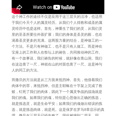
这个神工作的途径不仅是应用于这三层天的洁净，也适用
于我们今天个人的属灵经历。从我们个人得救和成圣的属
灵经历中也是这样。首先，神重生了我们的灵，从我们灵
里的至圣所要往外面扩展；我们的身体是圣灵的殿，也在
渴慕圣灵更多的充满。这两股力量的结合，是神做工的一
个方法。不是只有神做工，也不是只有人做工。而是神在
宝座上的工作和人在祭坛上的祷告，共同推动神的工作。
有一个故事说，我们祷告的时候，就好像在凿山洞。我们
在这边凿了一尺，神就在山的对面也凿了一尺。这是神与
人的同工的方法。
而撒旦的方法就是从三方面来抵挡神。首先，他借着我们
肉体中的罪，来抵挡神。但是主耶稣在十字架上完成了救
赎，钉死了我们的肉体，因此下一个属灵争战的战场就是
我们的魂。如果我们的魂，特别是心思做出正确的拣选，
就是拣选灵，就是生命平安；如果我们的魂做出错误的拣
选，就是拣选肉体，就是死。这是保罗在罗马8章启示的真
理。撒旦在三层天已经失败了，因此被摔到二层天。同