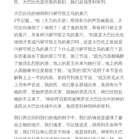
民。大巴比伦是仿冒的新妇，她们必须受到审判。
大巴比伦的倾倒和污秽可恨之鸟的巢穴
2节记载，“他（大力的天使）用强有力的声音喊着说，大
巴比伦倾倒了！倾倒了！成了鬼的居所，和各样污秽之灵
的巢穴，并各样污秽可恨之鸟的巢穴。”到底是大巴比伦先
倾倒才变成污秽可恨之鸟的巢穴吗，还是大巴伦之前就是
污秽可恨之鸟的巢穴了？什么是污秽可恨之鸟的巢穴？其
实答案就在下面的第三节里。第三节说，“因为万国都喝醉
了她淫乱烈怒的酒；地上的君王向来与她行淫，地上的商
人因她奢华过度都发了财。”这里的“因为”说明了本节是在
解释上上一节的内容。第四节到第五节说，“我又听见从天
上另有声音说，我的民，你们要从那城出来，免得有分于
她的罪，受她所受的灾害。因她的罪恶滔天，神已经想起
她的不义来了。”神在呼召那些被网罗在大巴比伦中的神的
选民从大巴比伦城中出来，免得受到神同样的审判。
我们再次回到我们的魂的例子中。我们的魂就是盛满了掺
杂之物的地方。我们魂里，可以拣选灵，就得到生命和平
安；我们可以将心思至于肉体，就是得到死。神审判大巴