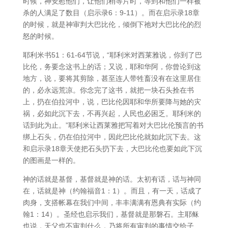
时候，神安慰他们，让他们稍等片时，等到和他们一样被
杀的人满足了数目（启示录6：9-11）。而在启示录18章
的时候，就是神审判大巴比伦，倾倒下祂对大巴比伦的烈
怒的时候。
耶利米书51：61-64节说，“耶利米对西莱雅说，你到了巴
比伦，务要念这书上的话；又说，耶和华阿，你曾论到这
地方，说，要将其剪除，甚至连人带牲畜没有在这里居住
的，必永远荒凉。你念完了这书，就把一块石头拴在书
上，扔在伯拉河中，说，巴比伦因耶和华所要降与她的灾
祸，必如此沉下去，不再兴起，人民也必困乏。耶利米的
话到此为止。”耶利米让西莱雅把写着对大巴比伦预言的书
绑上石头，仍在伯拉河中，因此巴比伦就如此沉下去。这
和启示录18章天使把石头扔下去，大巴比伦也要如此下沉
的图画是一样的。
神的话就是基督，基督就是神的话。太初有话，话与神同
在，话就是神（约翰福音1：1）。而且，有一天，话成了
肉身，支搭帐幕在我们中间，丰丰满满有恩典有实际（约
翰1：14）。圣经也启示我们，基督就是那磐石。主耶稣
也说，天父也不审判什么，乃将所有审判的事情交给子