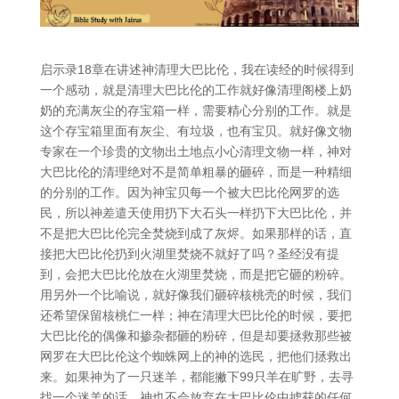
启示录18章在讲述神清理大巴比伦，我在读经的时候得到
一个感动，就是清理大巴比伦的工作就好像清理阁楼上奶
奶的充满灰尘的存宝箱一样，需要精心分别的工作。就是
这个存宝箱里面有灰尘、有垃圾，也有宝贝。就好像文物
专家在一个珍贵的文物出土地点小心清理文物一样，神对
大巴比伦的清理绝对不是简单粗暴的砸碎，而是一种精细
的分别的工作。因为神宝贝每一个被大巴比伦网罗的选
民，所以神差遣天使用扔下大石头一样扔下大巴比伦，并
不是把大巴比伦完全焚烧到成了灰烬。如果那样的话，直
接把大巴比伦扔到火湖里焚烧不就好了吗？圣经没有提
到，会把大巴比伦放在火湖里焚烧，而是把它砸的粉碎。
用另外一个比喻说，就好像我们砸碎核桃壳的时候，我们
还希望保留核桃仁一样；神在清理大巴比伦的时候，要把
大巴比伦的偶像和掺杂都砸的粉碎，但是却要拯救那些被
网罗在大巴比伦这个蜘蛛网上的神的选民，把他们拯救出
来。如果神为了一只迷羊，都能撇下99只羊在旷野，去寻
找一个迷羊的话，神也不会放弃在大巴比伦中掳获的任何