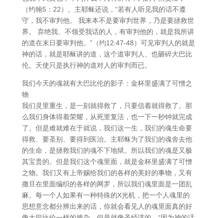
（约翰5：22）。主耶稣还说，“若有人听见我的话不遵
守，我不审判他。 我来本不是要审判世界，乃是要拯救世
界。 弃绝我、不领受我话的人，有审判他的，就是我所讲
的道在末日要审判他。”（约12:47-48）可见审判人的就是
神的话，就是耶稣讲的道，这个道审判人、也砸碎大巴比
伦。天使只是执行神的道对人的审判而已。
我们今天的魂就有大巴比伦的影子：金杯里盛满了可憎之
物
我们灵里重生，是一刻就得救了，只要信着就得救了。那
么我们身体得着荣耀，从死里复活，也一下一秒钟就完成
了。但是难就难在于就说，我们这一生，我们的魂生命要
得救、要圣别、要得到医治。主耶稣为了我们的魂舍去他
的生命，是拯救我们的魂不下地狱。所以我们的魂是又极
其宝贵的。但是我们这个魂里面，就是金杯里盛满了可憎
之物。我们又有上帝赐给我们的各样的美好的事物，又有
撒旦在里面编织的各样的网罗，所以我们魂里面是一团乱
麻。每一个人如果有一种特殊的X光机，把一个人魂里的
思想意念都分辨出来的话，你就会看见人的魂里面真的好
像大巴比伦一样的掺杂。但是就像圣经讲的，“因为神的话