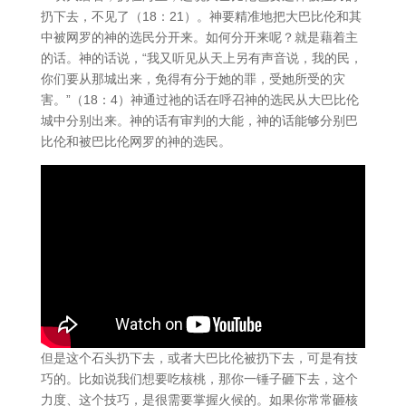
扔下去，不见了（18：21）。神要精准地把大巴比伦和其
中被网罗的神的选民分开来。如何分开来呢？就是藉着主
的话。神的话说，“我又听见从天上另有声音说，我的民，
你们要从那城出来，免得有分于她的罪，受她所受的灾
害。”（18：4）神通过祂的话在呼召神的选民从大巴比伦
城中分别出来。神的话有审判的大能，神的话能够分别巴
比伦和被巴比伦网罗的神的选民。
但是这个石头扔下去，或者大巴比伦被扔下去，可是有技
巧的。比如说我们想要吃核桃，那你一锤子砸下去，这个
力度、这个技巧，是很需要掌握火候的。如果你常常砸核