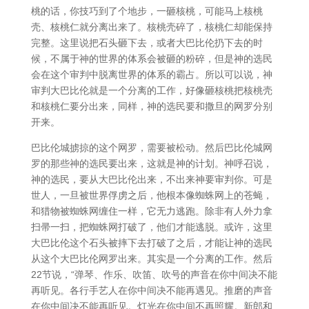
桃的话，你技巧到了个地步，一砸核桃，可能马上核桃
壳、核桃仁就分离出来了。核桃壳碎了，核桃仁却能保持
完整。这里说把石头砸下去，或者大巴比伦扔下去的时
候，不属于神的世界的体系会被砸的粉碎，但是神的选民
会在这个审判中脱离世界的体系的霸占。所以可以说，神
审判大巴比伦就是一个分离的工作，好像砸核桃把核桃壳
和核桃仁要分出来，同样，神的选民要和撒旦的网罗分别
开来。
巴比伦城掳掠的这个网罗，需要被松动。然后巴比伦城网
罗的那些神的选民要出来，这就是神的计划。神呼召说，
神的选民，要从大巴比伦出来，不出来神要审判你。可是
世人，一旦被世界俘虏之后，他根本像蜘蛛网上的苍蝇，
和猎物被蜘蛛网缠住一样，它无力逃跑。除非有人外力拿
扫帚一扫，把蜘蛛网打破了，他们才能逃脱。或许，这里
大巴比伦这个石头被摔下去打破了之后，才能让神的选民
从这个大巴比伦网罗出来。其实是一个分离的工作。然后
22节说，“弹琴、作乐、吹笛、吹号的声音在你中间决不能
再听见。各行手艺人在你中间决不能再遇见。推磨的声音
在你中间决不能再听见。灯光在你中间不再照耀。新郎和