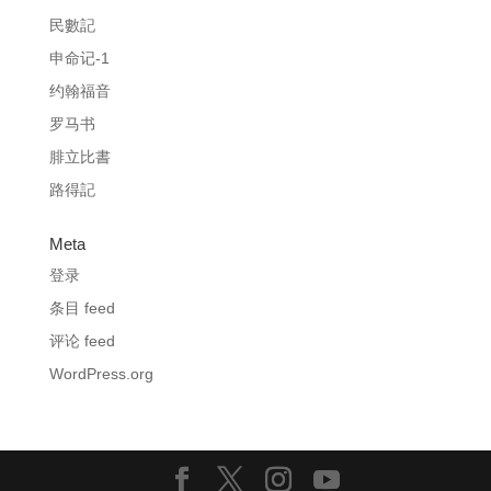
民數記
申命记-1
约翰福音
罗马书
腓立比書
路得記
Meta
登录
条目 feed
评论 feed
WordPress.org