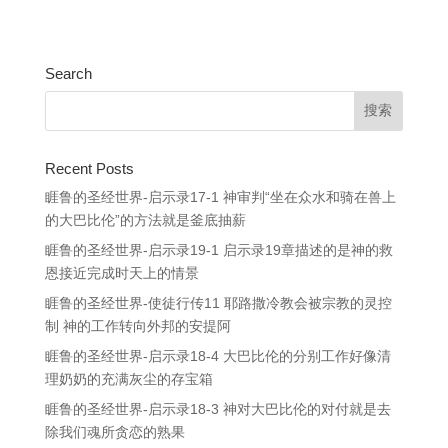
Search
Recent Posts
睚鲁的圣经世界-启示录17-1 神审判“坐在众水和骑在兽上
的大巴比伦”的方法就是釜底抽薪
睚鲁的圣经世界-启示录19-1 启示录19章描述的是神的救
恩接近完成时天上的情景
睚鲁的圣经世界-使徒行传11 耶路撒冷教会被宗教的灵控
制 神的工作转向外邦的安提阿
睚鲁的圣经世界-启示录18-4 大巴比伦的分别工作好像清
理奶奶的充满灰尘的存宝箱
睚鲁的圣经世界-启示录18-3 神对大巴比伦的对付就是去
除我们魂所贪恋的熟果