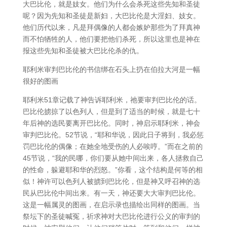
大巴比伦，就是妓女。他们为什么会杀死这些先知和圣徒
呢？因为先知和圣徒是新妇，大巴比伦是大淫妇、妓女。
他们历代以来，凡是拜偶像的人都会嫉妒那些为了拜真神
而不怕牺牲的人，他们要把他们杀死，所以这里也是神在
报这些先知和圣徒被大巴比伦杀的仇。
耶利米审判巴比伦的书信绑在石头上扔在伯拉大河是一幅
很好的图画
耶利米51章记载了神告诉耶利米，祂要审判巴比伦的话。
巴比伦掳掠了以色列人，但是到了适当的时候，就是七十
年后神的选民要离开巴比伦。同时，神启示耶利米，神会
审判巴比伦。52节说，“耶和华说，因此日子将到，我必惩
罚巴比伦的偶像；在她全地受伤的人必唉哼。”而在之前的
45节说，“我的民哪，你们要从她中间出来，各人拯救自己
的性命，躲避耶和华的烈怒。”你看，这个结构是何等的相
似！神许可以色列人被掳到巴比伦，但是神又呼召神的选
民从巴比伦中间出来。有一天，神还要大大审判巴比伦。
这是一幅属灵的图画，在启示录也描绘出同样的图画。当
祭坛下的圣徒喊冤，祈求神对大巴比伦进行公义的审判的