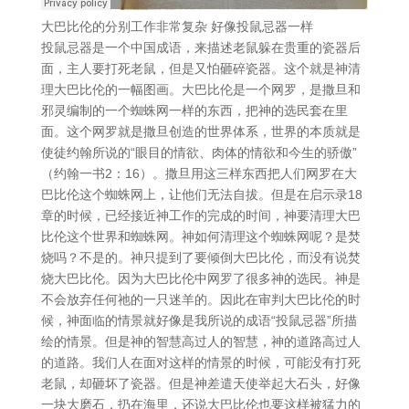
大巴比伦的分别工作非常复杂 好像投鼠忌器一样
投鼠忌器是一个中国成语，来描述老鼠躲在贵重的瓷器后
面，主人要打死老鼠，但是又怕砸碎瓷器。这个就是神清
理大巴比伦的一幅图画。大巴比伦是一个网罗，是撒旦和
邪灵编制的一个蜘蛛网一样的东西，把神的选民套在里
面。这个网罗就是撒旦创造的世界体系，世界的本质就是
使徒约翰所说的“眼目的情欲、肉体的情欲和今生的骄傲”
（约翰一书2：16）。撒旦用这三样东西把人们网罗在大
巴比伦这个蜘蛛网上，让他们无法自拔。但是在启示录18
章的时候，已经接近神工作的完成的时间，神要清理大巴
比伦这个世界和蜘蛛网。神如何清理这个蜘蛛网呢？是焚
烧吗？不是的。神只提到了要倾倒大巴比伦，而没有说焚
烧大巴比伦。因为大巴比伦中网罗了很多神的选民。神是
不会放弃任何祂的一只迷羊的。因此在审判大巴比伦的时
候，神面临的情景就好像是我所说的成语“投鼠忌器”所描
绘的情景。但是神的智慧高过人的智慧，神的道路高过人
的道路。我们人在面对这样的情景的时候，可能没有打死
老鼠，却砸坏了瓷器。但是神差遣天使举起大石头，好像
一块大磨石，扔在海里，还说大巴比伦也要这样被猛力的