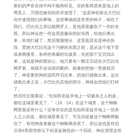
新妇的声音在你中间不能再听见。你的客商原来是地上的
尊贵人，万国也被你的邪术迷惑了。”这是神在除去大巴比
伦中迷惑我们的事物，这些事物就是世界的钩子，钩住了
我们。巴比伦之所以能网罗人，是他里面掺杂了一些好东
西。所以神会把一些这里面掺杂的好东西，给他分离出
来，给他打破了，然后慢慢细分。这里面其实是神在拆
毁、焚烧大巴比伦这个污秽的东西之前，是从这个地下室
或者阁楼里，各样的堆藏的垃圾里，先把那个宝贝找出
来，这就是神的爱的心。他只要有一颗宝贝还在大巴比伦
网罗着，他就不会说很武断的、粗暴的把他一焚烧就完
了。神是要把神的选民呼召出来，把他们拯救出来。这次
拯救出来之后，大巴比伦其他的部分，神就会把他们打碎
了。
然后经文接着说，“先知和圣徒并地上一切被杀之人的血，
都在这城里看见了。”（18：24）在这个城里，这个蜘蛛
网里面还有什么？还有存在的是先知和圣徒并地上一切杀
人之人的血，都在城里看见了。可见信徒被这个蜘蛛网黏
住了，有些殉道者被这个蜘蛛网杀死了。所以这也是对启
示录6章那些祭坛下的圣徒祷告的一个回应，神在清理这些