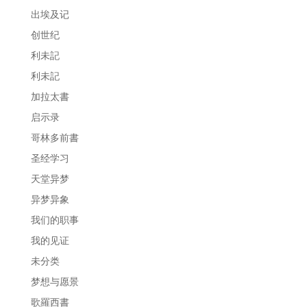
出埃及记
创世纪
利未記
利未記
加拉太書
启示录
哥林多前書
圣经学习
天堂异梦
异梦异象
我们的职事
我的见证
未分类
梦想与愿景
歌羅西書