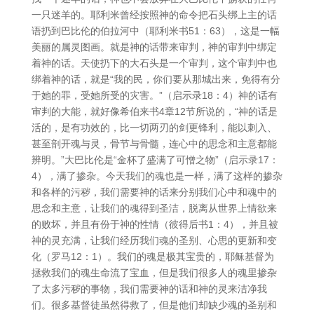
一只迷羊的。耶利米曾经按照神的命令把石头绑上主的话
语扔到巴比伦的伯拉河中（耶利米书51：63），这是一幅
美丽的属灵图画。就是神的话带来审判，神的审判中绑定
着神的话。天使扔下的大石头是一个审判，这个审判中也
绑着神的话，就是“我的民，你们要从那城出来，免得有分
于她的罪，受她所受的灾害。”（启示录18：4）神的话有
审判的大能，就好像希伯来书4章12节所说的，“神的话是
活的，是有功效的，比一切两刃的剑更锋利，能以刺入、
甚至剖开魂与灵，骨节与骨髓，连心中的思念和主意都能
辨明。”大巴比伦是“金杯了盛满了可憎之物”（启示录17：
4），满了掺杂。今天我们的魂也是一样，满了这样的掺杂
和各样的污秽，我们需要神的话来分别我们心中和魂中的
思念和主意，让我们的魂得到圣洁，脱离从世界上情欲来
的败坏，并且有份于神的性情（彼得后书1：4），并且被
神的灵充满，让我们经历我们魂的圣别、心思的更新和变
化（罗马12：1）。我们的魂是极其宝贵的，耶稣基督为
拯救我们的魂生命流了宝血，但是我们很多人的魂里掺杂
了太多污秽的事物，我们需要神的话和神的灵来洁净我
们。很多基督徒虽然得救了，但是他们却缺少魂的圣别和