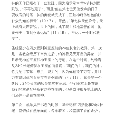
神的工作已经有了一些耽延，因为启示录10章6节特别提
到说，“不再耽延了”，而且“但在第七位天使发声的日子，
要吹号的时候，神的奥秘就完成了，正如神所传给祂的奴
仆众先知的福音”（10：7）。果然，“第七位天使吹号，天
上就有大声音说，世上的国，成了我主和祂基督的国，祂
要作王，直到永永远远”（11：15）。至此，一个时代改
变了。
圣经至少在四次提到神宝座前的24位长老的敬拜。第一次
是，当教会经历了审判之后，约翰看见天开启的异象，并
且看见神的宝座和神宝座上的行动。在这个时候，约翰看
见24位长老俯伏在宝座的面前说，“我们的主，我们的神，
你是配得荣耀、尊贵、能力的，因为你创造了万有，并且
万有是因你的旨意存在并创造的”（4：11）。这是第一个
阶段，24位长老的颂赞非常有意思。他们基本上是在说，
我们的主是配得所有这些颂赞的，但是或许很多地上的人
们还并不是在颂赞神。
第二次，羔羊揭开书卷的时候，圣经记载“四活物和24位长
老，都俯伏在羔羊面前，各拿着琴，和盛满了香的金炉，