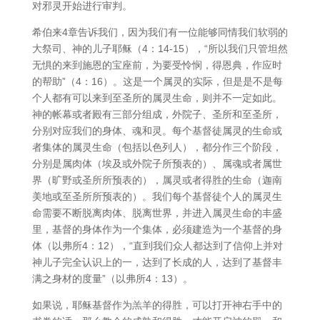
对邪灵开始进行审判。
希伯来4章告诉我们，因为我们有一位能够同情我们软弱的
大祭司、神的儿子耶稣（4：14-15），“所以我们只管坦然
无惧的来到施恩的宝座前，为要受怜悯，得恩典，作应时
的帮助”（4：16）。这是一个属灵的实际，但是是不是每
个人都有可以来到至圣所的属灵生命，则并不一定如此。
神的帐幕或者殿有三部分组成，外院子、圣所和至圣所，
分别对应我们的身体、魂和灵。每个基督徒属灵的生命或
者集体的属灵生命（包括以色列人），都分作三个阶段，
分别是属肉体（埃及或外院子所预表的）、属魂或者属世
界（旷野或圣所所预表的），属灵或者得胜的生命（迦南
美地或至圣所所预表的）。我们每个基督徒个人的属灵生
命需要不断脱离肉体、脱离世界，并进入属灵生命的丰盛
里，基督的身体作为一个集体，必须建造为一个基督的身
体（以弗所4：12），“直到我们众人都达到了信仰上并对
神儿子完全认识上的一，达到了长成的人，达到了基督丰
满之身材的度量”（以弗所4：13）。
如果说，耶稣基督作为羔羊的得胜，可以打开神右手中的