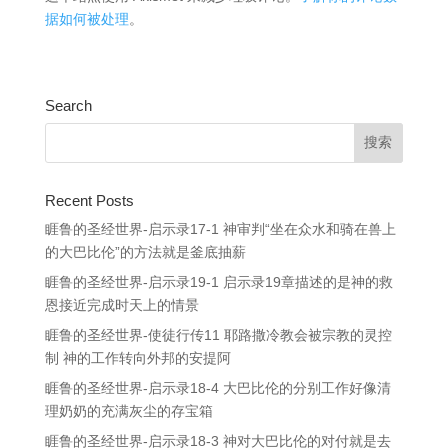
据如何被处理
。
Search
Recent Posts
睚鲁的圣经世界-启示录17-1 神审判“坐在众水和骑在兽上
的大巴比伦”的方法就是釜底抽薪
睚鲁的圣经世界-启示录19-1 启示录19章描述的是神的救
恩接近完成时天上的情景
睚鲁的圣经世界-使徒行传11 耶路撒冷教会被宗教的灵控
制 神的工作转向外邦的安提阿
睚鲁的圣经世界-启示录18-4 大巴比伦的分别工作好像清
理奶奶的充满灰尘的存宝箱
睚鲁的圣经世界-启示录18-3 神对大巴比伦的对付就是去