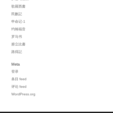
歌羅西書
民數記
申命记-1
约翰福音
罗马书
腓立比書
路得記
Meta
登录
条目 feed
评论 feed
WordPress.org