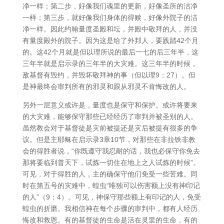
净一样；第二步，好像我们魂里的更新，好像圣所的洁净
一样；第三步，就好像我们身体的得赎，好像外院子的洁
净一样。因此约翰量度圣殿和坛，并殿中敬拜的人，并没
有量度殿外的院子。因为这是给了外邦人，要践踏42个月
的。这42个月就是但以理所说的最后一七的后三年半，这
三年半就是启示录的三年半的大灾难。这三年半的时候，
敌基督有毁约，并毁坏敬拜神的事（但以理9：27）。但
是神最终会审判所有的邪灵和跟从邪灵不肯悔改的人。
另外一层意义或许是，量度也是保守和保护。或许将要来
的大灾难，能够保守那些已经经历了审判并被圣别的人。
虽然教会对于基督徒是灾前被提还是灾后被提有很多的争
议。但是主耶稣在启示录3章10节，对那些在非拉铁非教
会的得胜者说，“你既遵守我忍耐的话，我也必保守你免去
那将要临到普天下，试炼一切住在地上之人试炼的时候”。
可见，对于得胜的人，主的确保守他们免受一些苦难。同
时在第五号的灾难中，蝗虫“唯独可以伤害额上没有神印记
的人”（9：4）。可见，神保守那些额上有印记的人，免受
蝗虫的折磨。我相信神在每个步骤的审判中，都有人经历
悔改和救恩。有的基督徒的生命是活在灵里的生命，有的