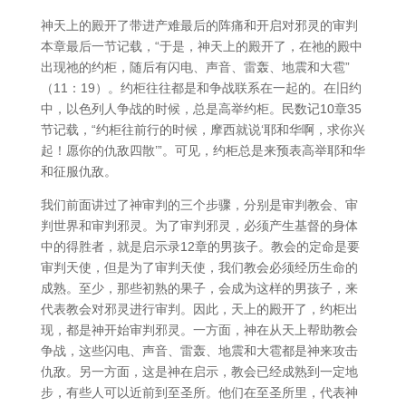
神天上的殿开了带进产难最后的阵痛和开启对邪灵的审判
本章最后一节记载，“于是，神天上的殿开了，在祂的殿中
出现祂的约柜，随后有闪电、声音、雷轰、地震和大雹”
（11：19）。约柜往往都是和争战联系在一起的。在旧约
中，以色列人争战的时候，总是高举约柜。民数记10章35
节记载，“约柜往前行的时候，摩西就说‘耶和华啊，求你兴
起！愿你的仇敌四散’”。可见，约柜总是来预表高举耶和华
和征服仇敌。
我们前面讲过了神审判的三个步骤，分别是审判教会、审
判世界和审判邪灵。为了审判邪灵，必须产生基督的身体
中的得胜者，就是启示录12章的男孩子。教会的定命是要
审判天使，但是为了审判天使，我们教会必须经历生命的
成熟。至少，那些初熟的果子，会成为这样的男孩子，来
代表教会对邪灵进行审判。因此，天上的殿开了，约柜出
现，都是神开始审判邪灵。一方面，神在从天上帮助教会
争战，这些闪电、声音、雷轰、地震和大雹都是神来攻击
仇敌。另一方面，这是神在启示，教会已经成熟到一定地
步，有些人可以近前到至圣所。他们在至圣所里，代表神