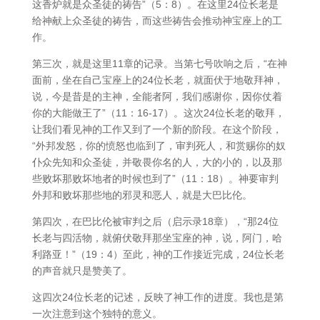
这香炉就是众圣徒的祷告”（5：8）。在这里24位长老是
给神献上众圣徒的祷告，而这些祷告会推动神宝座上的工
作。
第三次，就是这里11章的记录。当第七号吹响之后，“在神
面前，坐在自己宝座上的24位长老，就面伏于地敬拜神，
说，今是昔是的主神，全能者阿，我们感谢你，因你仗着
你的大能做王了”（11：16-17）。这次24位长老的敬拜，
让我们看见神的工作又到了一个新的阶段。在这个阶段，
“外邦发怒，你的愤怒也临到了，审判死人，和赏赐你的奴
仆众先知和众圣徒，并敬畏你名的人，大的小的，以及那
些败坏那败坏地者的时候也到了”（11：18）。神要审判
外邦和败坏那些地的邪灵和恶人，就是大巴比伦。
第四次，在巴比伦被审判之后（启示录18章），“那24位
长老与四活物，就俯伏敬拜那坐宝座的神，说，阿门，哈
利路亚！”（19：4）至此，神的工作接近完成，24位长老
的声音就只是赞美了。
这四次24位长老的记述，反映了神工作的进度。我也是第
一次注意到这个独特的意义。