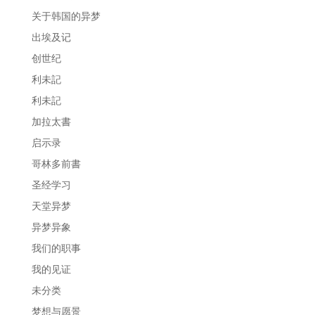
关于韩国的异梦
出埃及记
创世纪
利未記
利未記
加拉太書
启示录
哥林多前書
圣经学习
天堂异梦
异梦异象
我们的职事
我的见证
未分类
梦想与愿景