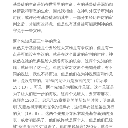
基督徒的生命是陷在世界里的生命，有的基督徒是深陷肉
体情欲和罪恶的生命。因此我相信，在神对外院子审判的
时候，或许还有基督徒深陷其中，一部分要经历严厉的审
判之后，才能悔改得救。但是也有基督徒可能蒙到神的保
守免于一些灾难。
两个先知见证三年半的意义
虽然关于基督徒是否要经过大灾难是有争议的，但是有一
点是可能没有争议的。就是在这个最后的审判的时候，神
依然在祂的恩典里给人预备悔改的机会。这两个先知的出
现，就证明了这一点。虽然大家对这两个先知是谁，有不
同的说法，我也不得而知。但是他们在为神说预言和作见
证，是没有错的。“耶稣的见证乃是预言的灵”（启示录
19：10）。可见，两个先知是为耶稣作见证。这个见证是
为了让人们进一步的悔改。这两个见证人，要穿着麻衣，
说预言1260天。启示录19章提到羔羊新妇的时候，明确说
明“又赐她得穿明亮洁净的细麻衣，这细麻衣就是圣徒所行
的义”（19：8）。这两个先知身穿麻衣就是基督新妇的预
表，或者初熟果子。他们或许就是两个人，但是他们已经
被“圣徒所行的义”遮盖了。他们要说预言1260天，就是三