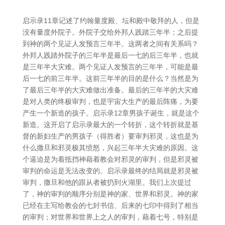
启示录11章记述了约翰量度殿、坛和殿中敬拜的人，但是
没有量度外院子。外院子交给外邦人践踏三年半；之后提
到神的两个见证人发预言三年半。这两者之间有关系吗？
外邦人践踏外院子的三年半是最后一七的后三年半，也就
是三年半大灾难。两个见证人发预言的三年半，可能是最
后一七的前三年半。这前三年半的目的是什么？当然是为
了最后三年半的大灾难做出准备。最后的三年半的大灾难
是对人类的终极审判，也是宇宙大生产的最后阵痛，为要
产生一个新造的孩子。启示录12章男孩子诞生，就是这个
新造。这开启了启示录最大的一个转折，这个转折就是基
督的新妇生产的男孩子（得胜者）要审判邪灵，这也是为
什么撒旦和邪灵极其愤怒，兴起三年半大灾难的原因。这
个逼迫是为着抵挡神藉着教会对邪灵的审判，但是邪灵被
审判的命运是无法改变的。启示录最终的结局就是邪灵被
审判，撒旦和他的跟从者被扔到火湖里。我们上次提过
了，神的审判的顺序分别是神的家、世界和邪灵。神的家
已经在主写给教会的七封书信、后来的七印中得到了相当
的审判；对世界和世界上之人的审判，藉着七号，特别是