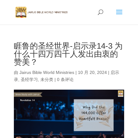
睚鲁的圣经世界-启示录14-3 为
什么十四万四千人发出由衷的
赞美？
由
Jairus Bible World Ministries
|
10 月 20, 2024
|
启示
录
,
圣经学习
,
未分类
|
0 条评论