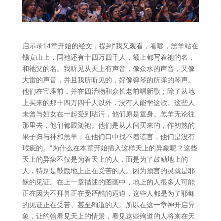
启示录14章开始的经文，提到“我又观看，看哪，羔羊站在
锡安山上，同祂还有十四万四千人，额上都写着祂的名，
和祂父的名。我听见从天上有声音，像众水的声音，又像
大雷的声音，并且我所听见的，好像弹琴的所弹的琴声。
他们在宝座前，并在四活物和众长老前唱新歌；除了从地
上买来的那十四万四千人以外，没有人能学这歌。这些人
未曾与妇女在一起受到玷污，他们原是童身。羔羊无论往
那里去，他们都跟随祂。他们是从人间买来的，作初熟的
果子归与神和羔羊；在他们口中找不着谎言，他们是没有
瑕疵的。”为什么在本章开始插入这样天上的异象呢？这些
天上的异象不仅是为着天上的人，而是为了鼓励地上的
人，特别是鼓励地上正在受苦的人。因为预言的灵就是耶
稣的见证。在上一章描述的图画中，地上的人很多人可能
正在因为不拜兽正在受严酷的逼迫，这些人都是为了耶稣
的见证正在受苦、甚至殉道的人。所以在这一章神开启异
象，让约翰看见天上的情景，看见这些殉道的人将来在天