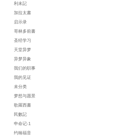
利未記
加拉太書
启示录
哥林多前書
圣经学习
天堂异梦
异梦异象
我们的职事
我的见证
未分类
梦想与愿景
歌羅西書
民數記
申命记-1
约翰福音