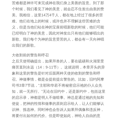
苦难都是神许可来完成神在我们身上美善的旨意。到了那
个时候，我们看见了神的美意，就会忍不住发出由衷的赞
美。我相信，这里14万4千人，都在地上经过了很多的苦
难。他们在地上的时候，或许也并不理解这些苦难的含
义，但是当他们站在神的宝座前唱新歌的时候，他们可能
已经明白了神的美意，因此对神发出只有他们能够唱出的
新歌。我们每个为神的旨意受苦的人，都会有一天向神唱
出我们的新歌。
大收割前的警告和呼召
之后天使明确提出，如果拜兽的人，要在硫磺和火湖里受
痛苦直到永远（14：9-11节）。这就说明，本章开头的异
象和这里的警告是针对后面两种天使的收割的警告和呼
召。神做事情，都是会提前提出警告的。比如，旧约阿摩
司书3章7节说，“主耶和华若不将秘密启示祂的仆人众先
知，就一无所行。”无论在旧约中，还是新约中，包括这里
的启示录，神都是明人不做暗事。神总是通过祂的先知和
使徒，把神的性情和做事的原则启示给人，让人们能够认
识神、拣选神。同时神也会告诉人如果拜偶像和违反神，
将要付出如何的代价。但是即使如此，神给人自由的意