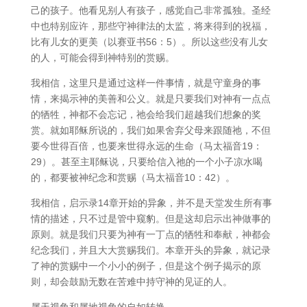
己的孩子。他看见别人有孩子，感觉自己非常孤独。圣经
中也特别应许，那些守神律法的太监，将来得到的祝福，
比有儿女的更美（以赛亚书56：5）。所以这些没有儿女
的人，可能会得到神特别的赏赐。
我相信，这里只是通过这样一件事情，就是守童身的事
情，来揭示神的美善和公义。就是只要我们对神有一点点
的牺牲，神都不会忘记，祂会给我们超越我们想象的奖
赏。就如耶稣所说的，我们如果舍弃父母来跟随祂，不但
要今世得百倍，也要来世得永远的生命（马太福音19：
29）。甚至主耶稣说，只要给信入祂的一个小子凉水喝
的，都要被神纪念和赏赐（马太福音10：42）。
我相信，启示录14章开始的异象，并不是天堂发生所有事
情的描述，只不过是管中窥豹。但是这却启示出神做事的
原则。就是我们只要为神有一丁点的牺牲和奉献，神都会
纪念我们，并且大大赏赐我们。本章开头的异象，就记录
了神的赏赐中一个小小的例子，但是这个例子揭示的原
则，却会鼓励无数在苦难中持守神的见证的人。