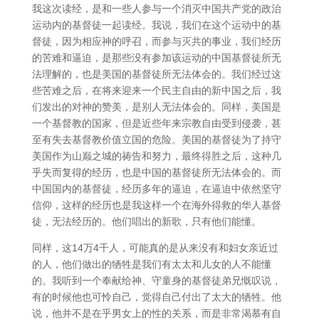
我这次读经，是和一些人参与一个消灭中国共产党的政治
运动内的基督徒一起读经。我说，我们在这个运动中的基
督徒，因为相应神的呼召，而参与灭共的事业，我们经历
的苦难和逼迫，是那些没有参加该运动的中国基督徒所无
法理解的，也是美国的基督徒所无法体会的。我们经过这
些苦难之后，在将来迎来一个民主自由的新中国之后，我
们发出的对神的赞美，是别人无法体会的。同样，美国是
一个基督教的国家，但是近些年来宗教自由受到侵袭，甚
至有失去基督教价值立国的危险。美国的基督徒为了持守
美国作为山巅之城的祷告和努力，最终得胜之后，这种几
乎失而复得的经历，也是中国的基督徒所无法体会的。而
中国国内的基督徒，经历多年的逼迫，在逼迫中依然坚守
信仰，这样的经历也是我这样一个在海外得救的华人基督
徒，无法经历的。他们唱出的新歌，只有他们能懂。
同样，这14万4千人，可能真的是从来没有和妇女亲近过
的人，他们做出的牺牲是我们有太太和儿女的人不能懂
的。我听到一个奉献给神、守童身的基督徒弟兄慨叹说，
有的时候他也可怜自己，觉得自己付出了太大的牺牲。他
说，他并不是在乎男女上的性的关系，而是非常渴慕有自