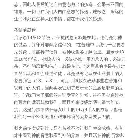
志，因此人最后通过自由意志做出的拣选，会带来不同的
结果。一切都在我们人自由意志的拣选，连救恩、永远的
生命和死亡这样大的事情，都在于我们的拣选。
圣徒的忍耐
启示录14章12节说，“圣徒的忍耐就是在此，他们是守神
的诫命，并守对耶稣之信仰的。”在苦难中，我们一定要看
见异象，才能持守信仰，被神收集谷子到仓里。启示录13
章10节也说，“掳掠人的，必被掳掠；用刀杀人的，必被刀
杀。圣徒的忍耐和信心，就是在此。”这里说的也是在针对
兽的出现和兽会胜过圣徒，凡是没有记载在生命册上的人
都要拜它（13：7-8）。可见，神多次鼓励那些在苦难和
试炼中的人们，因此再次证明了启示录的主题是耶稣的见
证。当我们为了耶稣的见证受苦的时候，神不但会通过祂
的预言的话语鼓励我们，而且将来会赐给我们很大的奖
赏。这是与羔羊站在锡安山上的14万4千人的故事，也是
我们每一个经历逼迫和艰难环境的人都需要认识的。
我之前多次提到过，只有苦难不够让我们生命成熟。在苦
难中看到神的旨意和看到神的异象，并且活在神的 异象和