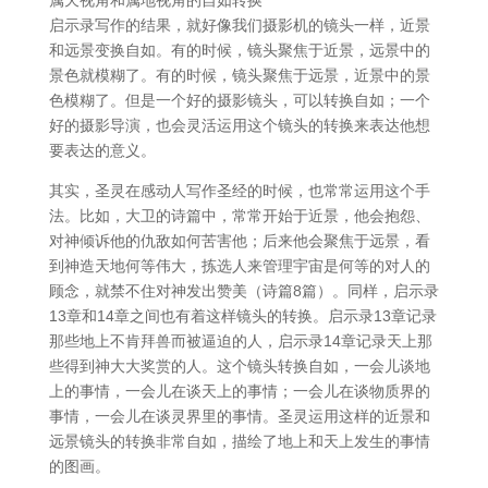
属天视角和属地视角的自如转换
启示录写作的结果，就好像我们摄影机的镜头一样，近景
和远景变换自如。有的时候，镜头聚焦于近景，远景中的
景色就模糊了。有的时候，镜头聚焦于远景，近景中的景
色模糊了。但是一个好的摄影镜头，可以转换自如；一个
好的摄影导演，也会灵活运用这个镜头的转换来表达他想
要表达的意义。
其实，圣灵在感动人写作圣经的时候，也常常运用这个手
法。比如，大卫的诗篇中，常常开始于近景，他会抱怨、
对神倾诉他的仇敌如何苦害他；后来他会聚焦于远景，看
到神造天地何等伟大，拣选人来管理宇宙是何等的对人的
顾念，就禁不住对神发出赞美（诗篇8篇）。同样，启示录
13章和14章之间也有着这样镜头的转换。启示录13章记录
那些地上不肯拜兽而被逼迫的人，启示录14章记录天上那
些得到神大大奖赏的人。这个镜头转换自如，一会儿谈地
上的事情，一会儿在谈天上的事情；一会儿在谈物质界的
事情，一会儿在谈灵界里的事情。圣灵运用这样的近景和
远景镜头的转换非常自如，描绘了地上和天上发生的事情
的图画。