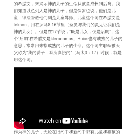
的希腊文，来揭示神的儿子的生命从孩童成长到后裔。我
们知道以色列人是神的儿子，但是保罗也说，他们是儿
童，律法管教他们则是儿童导师。儿童这个词在希腊文是
teknon，用在罗马8:16节里（圣灵与我们的灵见证我们是
神的儿女）。但是在17节说，“既是儿女，便是后嗣”，这
个“后嗣”在希腊文是kleronomos。Huios也有成熟的儿子的
意思，常常用来指成熟的儿子的生命。这个词主耶稣被天
父称为“我的爱子，我所喜悦的”（马太3：17）时候，就是
用这个词。
作为神的儿子，无论在旧约中和新约中都有儿童和婴孩的