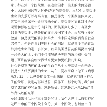
家，都在第一个阶段里。在这些国家，信主的比例还很
小，比如中国只有大约6%左右的基督徒。虽然个人基督徒
生命的光景可以有高有低，但是作为一个国家整体来说，
其实中国是属灵生命非常幼小的。基督徒的文化对社会的
浸透和影响也是十分有限的。而美国则好多了，有至少
65%的基督徒，基督徒的文化浸润了社会。虽然有很多的
堕落，但是瘦死的骆驼比马大，比中国这样的福音前社会
强多了。但是你看到美国社会的问题，就是青少年的背叛
和拒绝生命的进一步长大。如果美国基督徒的属灵生命进
一步长大的话，他们不仅能够解决美国的政治和社会问
题，而且能够会给世界带来更大和更积极的影响。
什么是成熟的神的儿子的生命？从个人基督徒一面来说，
就是个人经历得胜的生命，与主一同在宝座上做王（启示
录3：21）。从基督徒集体一面来说，就是我们进入神众
子的荣耀，就是与耶稣基督一同作王。那个时候，我们就
成了成熟的神的后裔。就是新妇。这就是启示录19章7-9
节所描述的光景。
圣经如果可以分作三个部分的话，我个人也可以按照神的
选民生命的三个阶段来划分。第一个阶段，包括整个旧