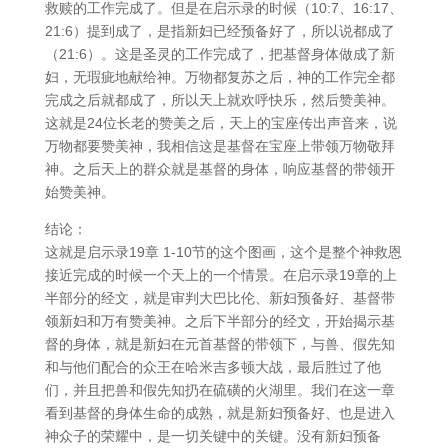
救赎的工作完成了。但是在启示录的时候（10:7、16:17、
21:6）提到成了，是指新妇已经预备好了，所以说都成了
（21:6）。这是圣灵的工作完成了，把基督身体做成了新
妇，无瑕疵地献给神。万物都复苏之后，神的工作完全都
完成之后就都成了，所以天上就欢呼快乐，然后赞美神。
这就是24位长老的赞美之后，天上的宝座传出声音来，说
万物都要赞美神，我相信这是基督在宝座上带领万物敬拜
神。之后天上的群众就是基督的身体，响应基督的带领开
始赞美神。
结论：
这就是启示录19章 1-10节的这个图画，这个是整个神救恩
接近完成的时候一个天上的一个情景。在启示录19章的上
半部分的经文，就是审判大巴比伦、新妇预备好、基督带
领新妇和万有赞美神。之后下半部分的经文，开始揭示基
督的身体，就是新妇在元首基督的带领下，与兽、假先知
和与他们配合的众王在哈米吉多顿大战，最后胜过了他
们，并且把兽和假先知扔在硫磺的火湖里。我们在这一章
看到基督的身体生命的成熟，就是新妇预备好、也是进入
神众子的荣耀中，是一切关键中的关键。没有新妇预备