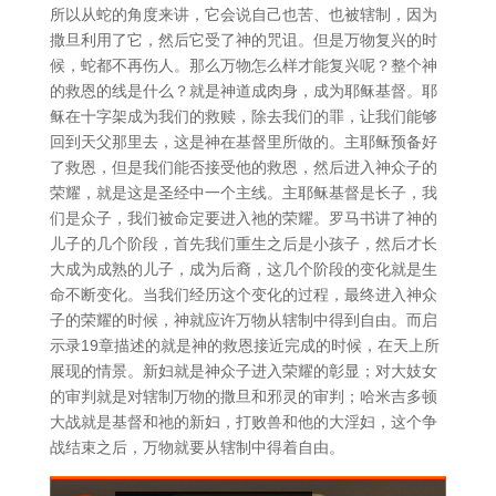
所以从蛇的角度来讲，它会说自己也苦、也被辖制，因为
撒旦利用了它，然后它受了神的咒诅。但是万物复兴的时
候，蛇都不再伤人。那么万物怎么样才能复兴呢？整个神
的救恩的线是什么？就是神道成肉身，成为耶稣基督。耶
稣在十字架成为我们的救赎，除去我们的罪，让我们能够
回到天父那里去，这是神在基督里所做的。主耶稣预备好
了救恩，但是我们能否接受他的救恩，然后进入神众子的
荣耀，就是这是圣经中一个主线。主耶稣基督是长子，我
们是众子，我们被命定要进入祂的荣耀。罗马书讲了神的
儿子的几个阶段，首先我们重生之后是小孩子，然后才长
大成为成熟的儿子，成为后裔，这几个阶段的变化就是生
命不断变化。当我们经历这个变化的过程，最终进入神众
子的荣耀的时候，神就应许万物从辖制中得到自由。而启
示录19章描述的就是神的救恩接近完成的时候，在天上所
展现的情景。新妇就是神众子进入荣耀的彰显；对大妓女
的审判就是对辖制万物的撒旦和邪灵的审判；哈米吉多顿
大战就是基督和祂的新妇，打败兽和他的大淫妇，这个争
战结束之后，万物就要从辖制中得着自由。