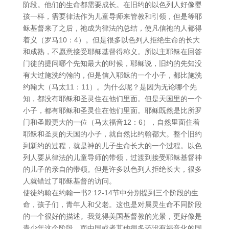
阶段。他们的生命都需要成长。在旧约的以色列人好像婴
孩一样，需要律法作为儿童导师来管教和引领，但是等耶
稣基督来了之后，祂成为律法的总结，使凡信祂的人都得
着义（罗马10：4）。但是很多以色列人拒绝生命的长大
和成熟，不愿意接受耶稣基督得称义。所以主耶稣在回答
门徒的提问哪个先知最大的时候，耶稣说，旧约的先知没
有大过施洗约翰的，但是信入耶稣的一个小子，都比施洗
约翰大（马太11：11）。为什么呢？是因为无论哪个先
知，都没有耶稣和圣灵住在他们里面。但是天国里的一个
小子，都有耶稣和圣灵住在他们里面。耶稣既然是比所罗
门和圣殿更大的一位（马太福音12：6），自然里面住着
耶稣和圣灵的天国的小子，就自然比约翰都大。整个旧约
到新约的过程，就是神的儿子生命长大的一个过程。以色
列人要从律法的儿童导师的带领，过渡到接受耶稣基督神
的儿子的亲自的带领。但是许多以色列人拒绝长大，很多
人就错过了耶稣基督的访问。
使徒约翰在约翰一书2:12-14节中分别提到三个阶段的生
命，孩子们，青年人和父老。这也是对属灵生命不同阶段
的一个很好的描述。我觉得美国基督教的光景，更好像是
青少年这个阶段，而中国或者其他很多还没有福音化的国