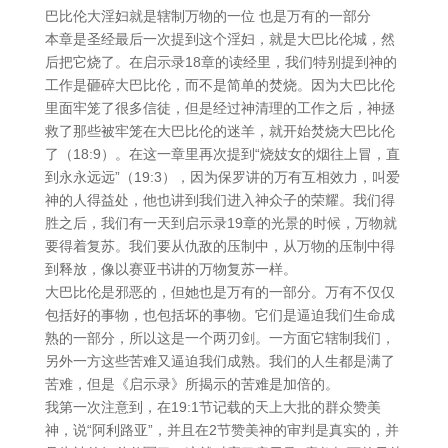
巴比伦大淫妇就是辖制万物的一位 也是万有的一部分
本章是圣经最后一次提到这个淫妇，就是大巴比伦城，然
后把它烧了。在启示录18章的读经里，我们特别提到神的
工作是砸碎大巴比伦，而不是简单的焚烧。因为大巴比伦
里面牢笼了很多信徒，但是经过神清理的工作之后，神拯
救了那些被牢笼在大巴比伦的迷羊，就开始焚烧大巴比伦
了（18:9）。在这一章里再次提到“烧妓女的烟往上冒，直
到永永远远”（19:3），因为保罗讲的万有互相效力，叫爱
神的人得益处，他也讲到我们进入神众子的荣耀。我们得
胜之后，我们有一天到启示录19章的光景的时候，万物就
要得着复苏。我们要从仇敌的压制中，从万物的压制中得
到释放，像以赛亚书讲的万物复苏一样。
大巴比伦是邪恶的，但她也是万有的一部分。万有不仅仅
包括好的事物，也包括坏的事物。它们是逼迫我们生命成
熟的一部分，所以这是一个两刃剑。一方面它辖制我们，
另外一方这些苦难又逼迫我们成熟。我们的人生都是满了
苦难，但是《启示录》所揭示的苦难是加倍的。
我第一次注意到，在19:1节记载的天上大批的群众赞美
神，说“阿利路亚”，并且在2节赞美神的审判是真实的，并