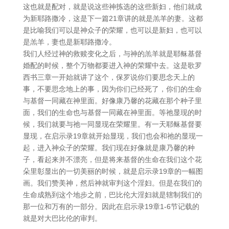
这也就是配对，就是说这些神拣选的这些新妇，他们就成
为新耶路撒冷，这是下一篇21章讲的就是羔羊的妻。这都
是比喻我们可以是神众子的荣耀，也可以是新妇，也可以
是羔羊，妻也是新耶路撒冷。
我们人经过神的救赎变化之后，与神的羔羊就是耶稣基督
婚配的时候，整个万物都要进入神的荣耀中去。这是歌罗
西书三章一开始就讲了这个，保罗说你们要思念天上的
事，不要思念地上的事，因为你们已经死了，你们的生命
与基督一同藏在神里面。好像康乃馨的花藏在那个种子里
面，我们的生命也与基督一同藏在神里面。等祂显现的时
候，我们就要与祂一同显现在荣耀里。有一天耶稣基督要
显现，在启示录19章就开始显现，我们也会和祂的显现一
起，进入神众子的荣耀。我们现在好像就是康乃馨的种
子，看起来并不漂亮，但是将来基督的生命在我们这个花
朵里彰显出的一切美丽的时候，就是启示录19章的一幅图
画。我们赞美神，然后神就审判这个淫妇。但是在我们的
生命成熟到这个地步之前，巴比伦大淫妇就是辖制我们的
那一位和万有的一部分。因此在启示录19章1-6节记载的
就是对大巴比伦的审判。