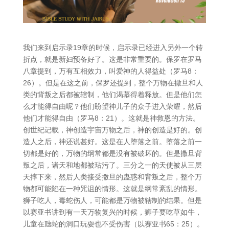
我们来到启示录19章的时候，启示录已经进入另外一个转
折点，就是新妇预备好了。这是非常重要的。保罗在罗马
八章提到，万有互相效力，叫爱神的人得益处（罗马8：
26）。但是在这之前，保罗还提到，整个万物在撒旦和人
类的背叛之后都被辖制，他们渴慕得着释放。但是他们怎
么才能得自由呢？他们盼望神儿子的众子进入荣耀，然后
他们才能得自由（罗马8：21）。这就是神救恩的方法。
创世纪记载，神创造宇宙万物之后，神的创造是好的。创
造人之后，神还说甚好。这是在人堕落之前。堕落之前一
切都是好的，万物的纲常都是没有被破坏的。但是撒旦背
叛之后，诸天和地都被玷污了。三分之一的天使被从三层
天摔下来，然后人类接受撒旦的蛊惑和背叛之后，整个万
物都可能陷在一种咒诅的情形。这就是纲常紊乱的情形。
狮子吃人，毒蛇伤人，可能都是万物被辖制的结果。但是
以赛亚书讲到有一天万物复兴的时候，狮子要吃草如牛，
儿童在虺蛇的洞口玩耍也不受伤害（以赛亚书65：25）。