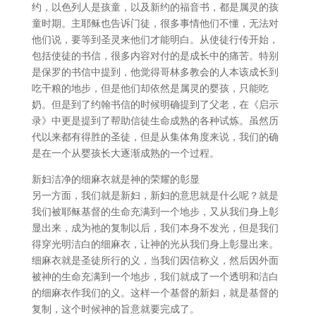
约，以色列人是孩童，以及新约的福音书，都是属灵的孩
童时期。主耶稣也告诉门徒，很多事情他们不懂，无法对
他们说，要等到圣灵来他们才能明白。从使徒行传开始，
包括使徒的书信，很多内容对付的是成长中的痛苦。特别
是保罗的书信中提到，他觉得哥林多教会的人本该成长到
吃干粮的地步，但是他们却依然是属灵的婴孩，只能吃
奶。但是到了约翰书信的时候明确提到了父老，在《启示
录》中更是提到了帮助信徒生命成熟的各种试炼。虽然历
代以来都有得胜的圣徒，但是从集体角度来说，我们的确
是在一个从婴孩长大逐渐成熟的一个过程。
新妇洁净的细麻衣就是神的荣耀的彰显
另一方面，我们就是新妇，新妇的意思就是什么呢？就是
我们被耶稣基督的生命充满到一个地步，又从我们身上彰
显出来，成为祂的复制以后，我们本身不发光，但是我们
得穿光明洁白的细麻衣，让神的光从我们身上彰显出来。
细麻衣就是圣徒所行的义，当我们因信称义，然后因外面
被神的生命充满到一个地步，我们就成了一个透明和洁白
的细麻衣作我们的义。这样一个基督的新妇，就是基督的
复制，这个时候神的旨意就要完成了。