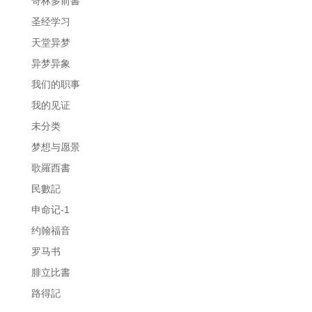
哥林多前書
圣经学习
天堂异梦
异梦异象
我们的职事
我的见证
未分类
梦想与愿景
歌羅西書
民數記
申命记-1
约翰福音
罗马书
腓立比書
路得記