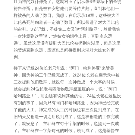
且为神的奴仆伸冤了。这就对应了启示录6章祭坛下的圣徒
祷告伸冤，但是被神安慰他们要等待片刻，直到和他们一
样被杀的人满了数目。我想，在启示录19章，这些被大巴
比伦杀死的殉道者一定满了数目，所以带进了对大巴比伦
的审判。3节记载，圣徒第二次又说“阿利路亚”，然后我第
一次注意到这里说，“烧妓女的烟往上冒，直到永永远
远”。虽然这里没有提到大巴比伦被扔到火湖里，但是这里
的焚烧直到永远，应该也是间接提到火湖对大妓女的审
判。
接下来记载24位长老只能说：“阿门，哈利路亚”来赞美
神，因为神的工作已经完成了。这24位长老在启示录中被
三次提到他们敬拜，就说每一次神做成一个大事的时候，
就会提到24位长老与四活物敬拜坐宝座的神，说：“阿门！
哈利路亚！”，前面还有说到其他的话。24位长老在这里没
有别的事了，因为只有阿门和哈利路亚，因为神已经完成
了他的大工。神完成的大工的时候也有三次提到成了。在
旧约天父创造一切之后说到成了，这是神创造的工作完成
了，就安息了；主耶稣在钉十字架的时候，也提到一次成
了。主耶稣在十字架钉死的时候，说到成了，这是基督在