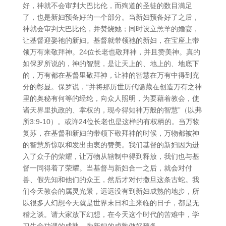
好，神就不会审判大巴比伦，而殉道的圣徒的数目满足
了，也是新妇预备好的一个部分。当新妇预备好了之后，
神就会审判大巴比伦，并焚烧她；同时设立羔羊的婚宴，
让基督迎娶祂的新妇。基督就带领祂的新妇，在宝座上带
领万有来敬拜神。24位长老也敬拜神，并且赞美神。真的
如保罗所说的，神的智慧，是让天上的、地上的、地底下
的，万有都在基督里敬拜神，让神的智慧在万有中得到充
分的彰显。保罗说，“并将那历世历代隐藏在创造万有之神
里的奥秘有何等的经纶，向众人照明，为要藉着教会，使
诸天界里执政的、掌权的，现今得知神万般的智慧”（以弗
所3:9-10）。或许24位长老也是这样的有权柄的。当万物
复苏，在基督和新妇的带领下敬拜神的时候，万物都被神
的智慧所惊叹和发出由衷的赞美。我们基督的新妇因为进
入了众子的荣耀，让万物从辖制中得到释放，我们也与基
督一同得着了荣耀。当基督与新妇合一之后，就会对付
兽、假先知和他们的众王，然后才对付撒旦这条古蛇。我
们今天教会的属灵光景，远远没有到新妇成熟的地步，所
以很多人幻想今天就是世界末日和主来临的日子，都是无
稽之谈。请大家放下幻想，在今天这个时代的苦难中，学