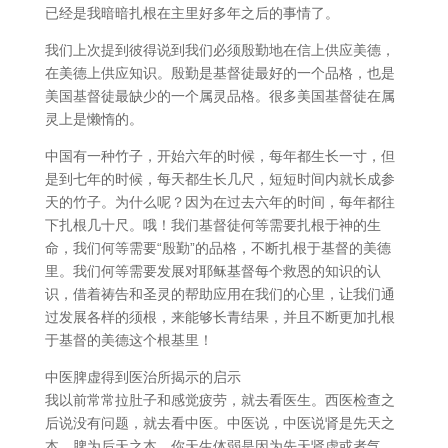
已经是我暗暗扎根在主里好多年之后的事情了。
我们上次提到彼得说到我们必须殷勤地在信上供应美德，
在美德上供应知识。殷勤是基督徒最好的一个品格，也是
美国基督徒最缺少的一个属灵品格。很多美国基督徒在属
灵上是懒惰的。
中国有一种竹子，开始六年的时候，每年都生长一寸，但
是到七年的时候，每天都生长几尺，短短时间内就长成参
天的竹子。为什么呢？因为在过去六年的时间，每年都往
下扎根几十尺。哦！我们基督徒何等需要扎根于神的生
命，我们何等需要“殷勤”的品格，不断扎根于基督的美德
里。我们何等需要发展对耶稣基督每个救恩的知识的认
识，借着祷告和圣灵的帮助应用在我们的心里，让我们通
过发展各样的须根，来能够长青结果，并且不断更加扎根
于基督的美德这个根基里！
中医脾虚得到医治所揭示的启示
我以前常常拉肚子和感觉疲劳，就去看医生。西医检查之
后说没有问题，就去看中医。中医说，中医说肾是先天之
本，脾为后天之本。你天生体弱是因为先天肾虚或者气