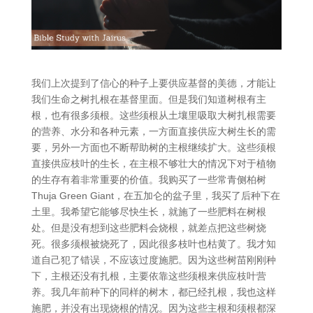
我们上次提到了信心的种子上要供应基督的美德，才能让
我们生命之树扎根在基督里面。但是我们知道树根有主
根，也有很多须根。这些须根从土壤里吸取大树扎根需要
的营养、水分和各种元素，一方面直接供应大树生长的需
要，另外一方面也不断帮助树的主根继续扩大。这些须根
直接供应枝叶的生长，在主根不够壮大的情况下对于植物
的生存有着非常重要的价值。我购买了一些常青侧柏树
Thuja Green Giant，在五加仑的盆子里，我买了后种下在
土里。我希望它能够尽快生长，就施了一些肥料在树根
处。但是没有想到这些肥料会烧根，就差点把这些树烧
死。很多须根被烧死了，因此很多枝叶也枯黄了。我才知
道自己犯了错误，不应该过度施肥。因为这些树苗刚刚种
下，主根还没有扎根，主要依靠这些须根来供应枝叶营
养。我几年前种下的同样的树木，都已经扎根，我也这样
施肥，并没有出现烧根的情况。因为这些主根和须根都深