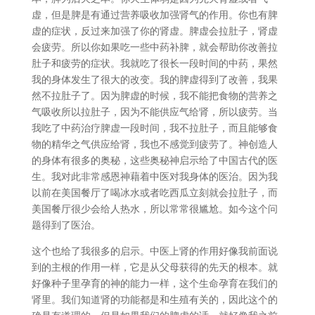
虚，但是脾是有通过营养吸收加强肾气的作用。你也有脾
虚的症状，反过来加强了你的肾虚。脾虚会拉肚子，肾虚
会疲劳。所以你如果吃一些中药补脾，就会帮助你改善拉
肚子和疲劳的症状。我就吃了很长一段时间的中药，果然
我的身体发生了很大的改变。我的脾虚得到了改善，我果
然不拉肚子了。因为脾虚的时候，我不能把食物的营养之
气吸收所以拉肚子，因为不能供应气给肾，所以疲劳。当
我吃了中药治疗脾虚一段时间，我不拉肚子，而且能够食
物的精华之气供应给肾，我也不感觉到疲劳了。神创造人
的身体有很多的奥秘，这些奥秘神启示给了中国古代的医
生。我对此非常感恩神藉着中医对我身体的医治。因为我
以前在美国餐厅了喝冰水或者吃西瓜立刻就会拉肚子，而
美国餐厅很少会给人热水，所以常常很尴尬。如今这个问
题得到了医治。
这个也给了我很多的启示。中医上肾的作用好像我前面说
到的主根的作用一样，它是从父母获得的先天的根本。就
好像种子里孕育的神的能力一样，这个生命孕育在我们的
肾里。我们知道肾的功能都是和生殖有关的，因此这个的