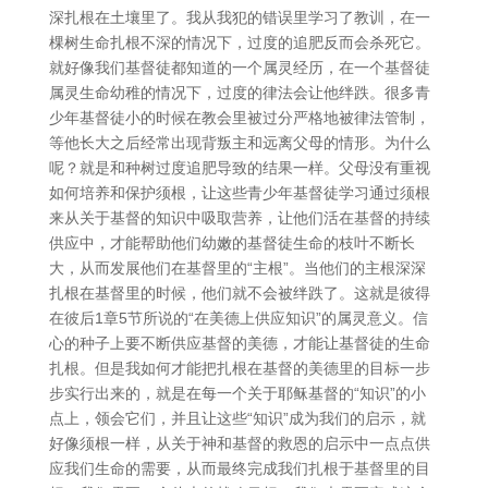
深扎根在土壤里了。我从我犯的错误里学习了教训，在一
棵树生命扎根不深的情况下，过度的追肥反而会杀死它。
就好像我们基督徒都知道的一个属灵经历，在一个基督徒
属灵生命幼稚的情况下，过度的律法会让他绊跌。很多青
少年基督徒小的时候在教会里被过分严格地被律法管制，
等他长大之后经常出现背叛主和远离父母的情形。为什么
呢？就是和种树过度追肥导致的结果一样。父母没有重视
如何培养和保护须根，让这些青少年基督徒学习通过须根
来从关于基督的知识中吸取营养，让他们活在基督的持续
供应中，才能帮助他们幼嫩的基督徒生命的枝叶不断长
大，从而发展他们在基督里的“主根”。当他们的主根深深
扎根在基督里的时候，他们就不会被绊跌了。这就是彼得
在彼后1章5节所说的“在美德上供应知识”的属灵意义。信
心的种子上要不断供应基督的美德，才能让基督徒的生命
扎根。但是我如何才能把扎根在基督的美德里的目标一步
步实行出来的，就是在每一个关于耶稣基督的“知识”的小
点上，领会它们，并且让这些“知识”成为我们的启示，就
好像须根一样，从关于神和基督的救恩的启示中一点点供
应我们生命的需要，从而最终完成我们扎根于基督里的目