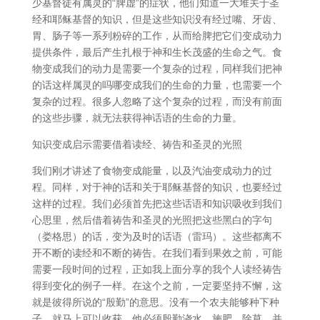
少基督徒有属灵的“脾虚”的症状，他们知道一大堆关于圣
经和耶稣基督的知识，但是这些知识没有经过嘴、牙齿、
胃、肠子等一系列粉碎的工作，从而给脾把它们变成动力
提供条件，最后产生扎根于神和生长茂盛的生命之气。食
物变成我们的动力是需要一个复杂的过程，同样我们把神
的话这样属灵的吗哪变成我们的生命的力量，也需要一个
复杂的过程。很多人忽略了这个复杂的过程，而没有前面
的这些步骤，就无法获得神话语的生命的力量。
知识变成启示需要借着读经、祷告和圣灵的光照
我们刚才讲述了食物变成能量，以及汽油变成动力的过
程。同样，对于神的话和关于耶稣基督的知识，也要经过
这样的过程。我们必须首先把这些话语和知识吸收到我们
心思里，然后借着祷告和圣灵的光照把这些黑白的字句
（娄格思）的话，变为及时的话语（雷玛）。这些都离不
开不断的读经和不断的祷告。在我们看到果效之前，可能
需要一段时间的过程，正如我上面分享的我个人读经祷告
得到变化的例子一样。在这个之前，一定要坚持不懈，这
就是彼得所说的“殷勤”的意思。没有一个农夫能够种下种
子，就马上可以收获。他必须殷勤浇水、施肥、除草，并