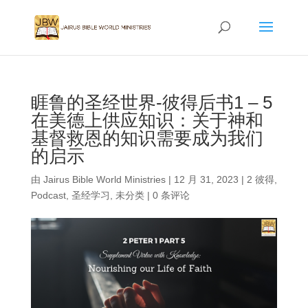
睚鲁的圣经世界-彼得后书1 – 5
在美德上供应知识：关于神和
基督救恩的知识需要成为我们
的启示
由
Jairus Bible World Ministries
|
12 月 31, 2023
|
2 彼得
,
Podcast
,
圣经学习
,
未分类
|
0 条评论