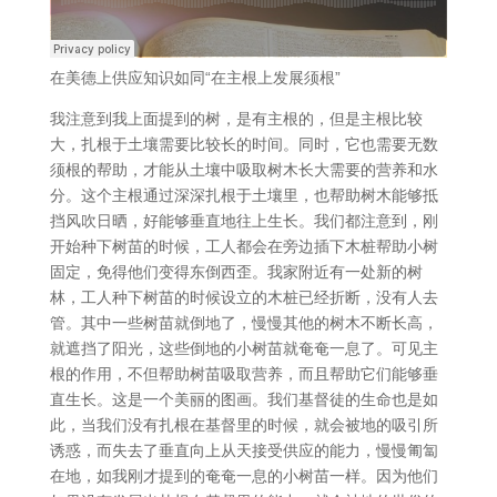
在美德上供应知识如同“在主根上发展须根”
我注意到我上面提到的树，是有主根的，但是主根比较
大，扎根于土壤需要比较长的时间。同时，它也需要无数
须根的帮助，才能从土壤中吸取树木长大需要的营养和水
分。这个主根通过深深扎根于土壤里，也帮助树木能够抵
挡风吹日晒，好能够垂直地往上生长。我们都注意到，刚
开始种下树苗的时候，工人都会在旁边插下木桩帮助小树
固定，免得他们变得东倒西歪。我家附近有一处新的树
林，工人种下树苗的时候设立的木桩已经折断，没有人去
管。其中一些树苗就倒地了，慢慢其他的树木不断长高，
就遮挡了阳光，这些倒地的小树苗就奄奄一息了。可见主
根的作用，不但帮助树苗吸取营养，而且帮助它们能够垂
直生长。这是一个美丽的图画。我们基督徒的生命也是如
此，当我们没有扎根在基督里的时候，就会被地的吸引所
诱惑，而失去了垂直向上从天接受供应的能力，慢慢匍匐
在地，如我刚才提到的奄奄一息的小树苗一样。因为他们