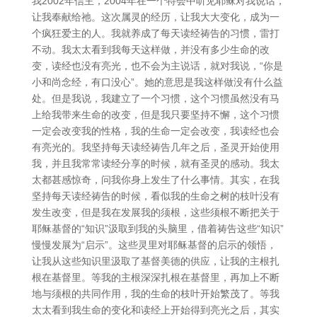
我2002年信主，2004年在一个特会中听见耶稣对我说话，
让我奉献给祂。这次属灵的经历，让我大大变化，成为一
个疯狂爱主的人。我就养成了每天读经祷告的习惯，雷打
不动。我太太看到我每天这样做，并没有多少生命的改
变，读经也没有亮光，也不会为主说话，就对我说，“你是
小和尚念经，有口没心”。她的意思是我这样做没有什么益
处。但是我说，我建立了一个习惯，这个习惯虽然没有马
上给我带来生命的改变，但是我只要坚持不懈，这个习惯
一定会改变我的性格，我的生命一定会改变，我读经也会
有亮光的。我坚持每天读经祷告几年之后，圣灵开始使用
我，并且我常常读经分享的时候，就有圣灵的感动。我太
太都甚感惊奇，问我你身上发生了什么事情。其实，在我
坚持每天读经祷告的时候，看似我的生命之树的枝叶没有
发生改变，但是我在发展我的须根，这些须根不断把关于
耶稣基督的“知识”汲取到我的头脑里，借着祷告这些“知识”
慢慢发展为“启示”。这些灵里对耶稣基督的启示的领悟，
让我从这些知识里汲取了基督美德的供应，让我的主根扎
根在基督里。等我的主根深深扎根在基督里，再加上不断
地与须根的共同作用，我的生命的枝叶开始繁茂了。等我
太太看到我生命的变化和读经上开始得到亮光之后，其实