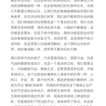
确是有道理的。但是如果我们的脾虚的话，就好像我之前
说的须根被烧死一样，也会影响我们的扎根和生长。当我
们不断通过脾的运化，让我们吃的食物能够吸收到我们的
身体里，并且供应给我们的肾，我们就不断获得生命的能
力。我们食物的消化和吸收是一个复杂的过程。我们当然
需要牙齿的咀嚼、胃的消化和大肠、小肠的不断吸收，这
些都是必要的。但是只有中医指出，脾的功能是把这些消
化的食物更提炼为生命之气，供应给肾。这是西医中很少
讲到的，也是美国人比较难理解的。这个脾的运化的作
用，就好像须根一样，把营养不断供应给大树。
我们再举汽车的例子，汽车要获得能力，需要汽油。但是
汽油的燃烧变成动力，也是一个复杂的过程。我们需要点
火，才能燃烧汽油；燃烧之后，还要需要某种过程，才能
变成动力。这个过程就好像脾在人身体中的作用一样。人
的口、牙齿、胃、肠子的作用，都是把食物不断粉碎，好
成为可以“燃烧”的材料，而脾的作用是把这个燃烧之后产
生的气变成生命的动力。脾和肾互相作用，就如同前面的
主根和须根的彼此作用一样。我虽然有身体上脾虚的症
状，但是我找到了医治的方法，身体得到了医治。但是多