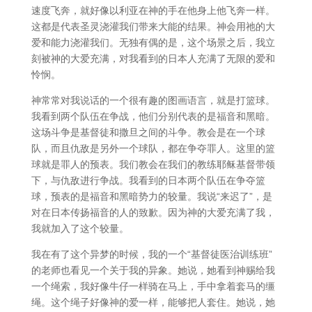
速度飞奔，就好像以利亚在神的手在他身上他飞奔一样。
这都是代表圣灵浇灌我们带来大能的结果。神会用祂的大
爱和能力浇灌我们。无独有偶的是，这个场景之后，我立
刻被神的大爱充满，对我看到的日本人充满了无限的爱和
怜悯。
神常常对我说话的一个很有趣的图画语言，就是打篮球。
我看到两个队伍在争战，他们分别代表的是福音和黑暗。
这场斗争是基督徒和撒旦之间的斗争。教会是在一个球
队，而且仇敌是另外一个球队，都在争夺罪人。这里的篮
球就是罪人的预表。我们教会在我们的教练耶稣基督带领
下，与仇敌进行争战。我看到的日本两个队伍在争夺篮
球，预表的是福音和黑暗势力的较量。我说“来迟了”，是
对在日本传扬福音的人的致歉。因为神的大爱充满了我，
我就加入了这个较量。
我在有了这个异梦的时候，我的一个“基督徒医治训练班”
的老师也看见一个关于我的异象。她说，她看到神赐给我
一个绳索，我好像牛仔一样骑在马上，手中拿着套马的缰
绳。这个绳子好像神的爱一样，能够把人套住。她说，她