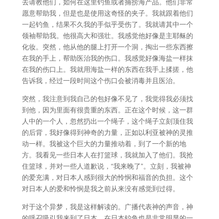
去请教他们，如何在这里钓鱼或者捕捞海产品。他们非常
愿意帮助我，但是也是使用这奇怪的夹子。我就跟着他们
一起钓鱼，结果不久我的手似乎受伤了。我就请其中一个
领袖帮助我。他很高大和强壮。我感觉他好像是主耶稣的
化妆。突然，他从他的腿上打开一个洞，掏出一些东西擦
在我的手上，帮助医治我的伤口。我感觉好像海盐一样抹
在我的伤口上。我就用海盐一样的东西在我手上揉搓，他
告诉我，经过一段时间这个伤口会被消毒并且医治。
突然，我注意到我自己的包好像不见了，我觉得我必须找
到他，因为里面有很贵重的东西。正在这个时候，这一群
人中的一个人，忽然扔出一个绳子，这个绳子立刻顶住我
的后背，我好像得到神奇的力量，正如以利亚被神的灵推
动一样。我被这个巨大的力量推动着，到了一个新的地
方。我看见一些日本人在打篮球，我就加入了他们。我抢
住篮球，并对一些人道歉说，“我来晚了”。立刻，我被神
的爱充满，对日本人感到很大的怜悯和福音的负担。这个
对日本人的爱和怜悯是我之前从来没有感觉到过得。
对于这个异梦，我是这样解读的。广播代表神的声音，神
的呼召吸引我来到了日本。在日本钓鱼也是非常明显的一