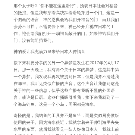
那个女子呼叫“你不能在这里滑行”，预表日本社会对福音
的抵挡。但是我却穿着高跷踩着滑轮穿过一个门。这是一
个图画的语言，神的恩典会给我们开福音的门，而且我们
会势不可挡，不需要停下来。神已经开启祂在日本的工
作，祂会给我们打开一扇福音敞开的门。如果神给我们开
门，没有能阻挡我们。
神的爱让我充满力量来给日本人传福音
接下来我要分享的另外一个异梦是发生在2017年的4月17
日。那一天晚上，我有两个关于日本的异梦，这是其中第
一个异梦。我发现我再次被提到日本，但是我并不清楚我
在哪里。我听见类似广播的声音，这个声音让我想到这是
关于神的一些信息，似乎这些广播有我听不懂的外国语
言，或许是日语。这些广播吸引着我，接下来我就到了一
个海岛钓鱼。这是一个小岛，周围都是海水。
奇怪的是，我钓鱼的工具并不是鱼竿，而是类似厨房做饭
使用的夹子。因为海水很近，我就拿着夹子伸到海里去夹
水里的东西。然后我就看见一队人好像日本人，我就上前