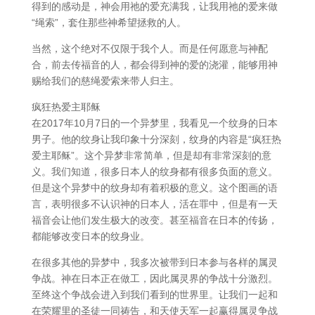
得到的感动是，神会用祂的爱充满我，让我用祂的爱来做
“绳索”，套住那些神希望拯救的人。
当然，这个绝对不仅限于我个人。而是任何愿意与神配
合，前去传福音的人，都会得到神的爱的浇灌，能够用神
赐给我们的慈绳爱索来带人归主。
疯狂热爱主耶稣
在2017年10月7日的一个异梦里，我看见一个纹身的日本
男子。他的纹身让我印象十分深刻，纹身的内容是“疯狂热
爱主耶稣”。这个异梦非常简单，但是却有非常深刻的意
义。我们知道，很多日本人的纹身都有很多负面的意义。
但是这个异梦中的纹身却有着积极的意义。这个图画的语
言，表明很多不认识神的日本人，活在罪中，但是有一天
福音会让他们发生极大的改变。甚至福音在日本的传扬，
都能够改变日本的纹身业。
在很多其他的异梦中，我多次被带到日本参与各样的属灵
争战。神在日本正在做工，因此属灵界的争战十分激烈。
至终这个争战会进入到我们看到的世界里。让我们一起和
在荣耀里的圣徒一同祷告，和天使天军一起赢得属灵争战