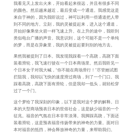
我看见天上发出火来，开始看起来很远，并且有很多不同
的颜色。然后越来越近，最后变成一个通道。我感觉这是
来自于神的，因为我听说过，神可以利用一些通道把人带
到不同的地方。立刻，我的灵被提起来，进入这个通道，
开始好像乘坐火箭一样飞速上升。在上升的途中，我听到
类似电台广播的声音。我意识到，这个可能不是一个单纯
的梦，而是在异象里，我的灵被提起要到别的地方去。
果然我被提到了日本。我发现我踩着一个高跷，高跷下面
装着滑轮，我飞速行驶在一个日本商场里。然后我听见一
个日本女子对我大喊，“你不能在商场滑行！”尽管她试图
拦阻我，我却以飞快的速度滑过商场，到了一个门口。我
踩着高跷，高跷下面有滑轮，但是我却一低头，就轻松穿
过了一个门。
这个梦给了我深刻的印象，以下是我对这个梦的解释。日
本的大型商场预表日本的世俗社会，这是缺少福音的一个
征兆。福音的气氛在日本非常淡薄。我脚踩高跷，下面还
装着滑轮，这是预表福音传扬带来的神奇的力量。面对日
本对福音的抵挡，神会释放神奇的力量，来帮助我们。