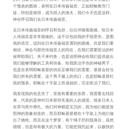
个预表的图画，表明在日本传扬福音。正如耶稣教导门
徒，特别是彼得，成为得人的渔夫，我们今天也是这样。
神在呼召我们去日本传扬福音。
去日本传扬福音的呼召和负担，往往伴随着困难。给日本
人传福音是非常困难的。这不仅包括我的手指受伤，是图
画的语言，说到在日本传扬福音遇到的困难。但是我们要
相信，神会与那些传福音人的同在，在我们需要医治的时
候帮助我们。夹子来钓鱼，也是说明神会给我们提供超出
我们能够理解的工具和供备。给我医治手伤的神秘男子，
也是在表明耶稣基督的供应足够我们的需要。基督会担当
我们所有的需要。这个男子腿上的伤口，也是耶稣基督钉
痕的预表。耶稣在十字架上所成就的，完全医治了我们。
我发现我的包丢失了，里面有重要的东西，我需要去找回
来，代表的是神对日本那些失落的人的感觉。很多日本人
在罪与死中挣扎。他们对神都是宝贝的，因为他们都是按
照神的形象创造的，而且耶稣基督都在十字架上为他们做
出了牺牲。而且在这个梦里，有个绳子扔到我身后，虽然
很细，但是却有极大的力量。它能把我托起来，以极快的