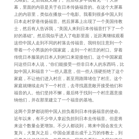
儿喂奶。之后我就又睡了。然后在梦中我看见一个大屏
幕，里面的内容是关于在日本传扬福音的。在这个大屏幕
上的内容里，类似在播放一个电影。我看到很多中国人到
日本走村穿巷传扬福音。然后屏幕上出现了一个美国传教
士，然后有人告诉我，“美国人来到日本传福音打下了一个
好的基础”。然后我似乎进入了电影里面，近距离继续观看
这些中国人走到不同的村落去传福音。我特别注意到一个
带着一个小男孩的中国家庭，走到一个村庄的村口。穿着
传统日本服装的日本人到村口来迎接他们。这个中国家庭
问这些日本人说，“你们能接受一些非日本人的东西吗，比
如中国人和福音？”一些人愿意，但一些人强硬拒绝了这个
家庭，不让他们进入村庄，甚至用路障堵住了村庄。这个
家庭就继续走向下一个村庄，去寻找愿意敞开接受他们和
福音的人。他们坚持不懈，最后终于找到一个村庄愿意接
纳他们，并在那里建立了一个福音的基地。
这两个异梦都说明中国人担负着到日本传扬福音的使命。
近年以来，有不少华人拿起负担到日本去传福音。但是将
来这个数量会更增加。不少人都说到，将来中国会发生大
复兴，大复兴之后，中国会派遣出成千上万的传教士，到